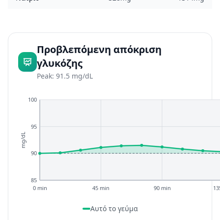
Προβλεπόμενη απόκριση
γλυκόζης
Peak: 91.5 mg/dL
100
95
mg/dL
90
85
0 min
45 min
90 min
13
Αυτό το γεύμα