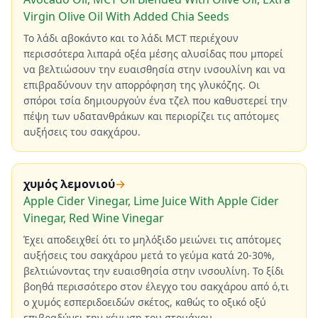
Virgin Olive Oil With Added Chia Seeds
Το λάδι αβοκάντο και το λάδι MCT περιέχουν
περισσότερα λιπαρά οξέα μέσης αλυσίδας που μπορεί
να βελτιώσουν την ευαισθησία στην ινσουλίνη και να
επιβραδύνουν την απορρόφηση της γλυκόζης. Οι
σπόροι τσία δημιουργούν ένα τζελ που καθυστερεί την
πέψη των υδατανθράκων και περιορίζει τις απότομες
αυξήσεις του σακχάρου.
χυμός λεμονιού
→
Apple Cider Vinegar, Lime Juice With Apple Cider
Vinegar, Red Wine Vinegar
Έχει αποδειχθεί ότι το μηλόξιδο μειώνει τις απότομες
αυξήσεις του σακχάρου μετά το γεύμα κατά 20-30%,
βελτιώνοντας την ευαισθησία στην ινσουλίνη. Το ξίδι
βοηθά περισσότερο στον έλεγχο του σακχάρου από ό,τι
ο χυμός εσπεριδοειδών σκέτος, καθώς το οξικό οξύ
επιβραδύνει την κένωση του στομάχου.