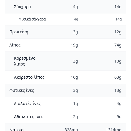
Σάκχαρα
4g
14g
Φυσικά σάκχαρα
4g
14g
Πρωτεΐνη
3g
12g
Λίπος
19g
74g
Κορεσμένο
3g
10g
λίπος
Ακόρεστο λίπος
16g
63g
Φυτικές ίνες
3g
13g
Διαλυτές ίνες
1g
4g
Αδιάλυτες ίνες
2g
9g
Νάτριο
328mg
1314mg