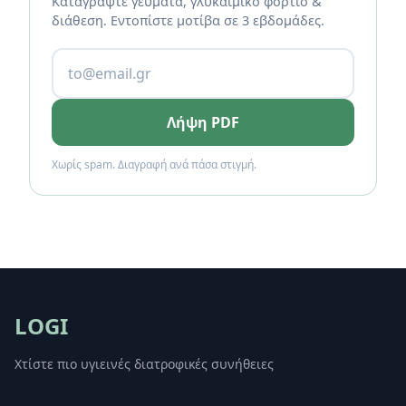
Καταγράψτε γεύματα, γλυκαιμικό φορτίο &
διάθεση. Εντοπίστε μοτίβα σε 3 εβδομάδες.
Λήψη PDF
Χωρίς spam. Διαγραφή ανά πάσα στιγμή.
LOGI
Χτίστε πιο υγιεινές διατροφικές συνήθειες