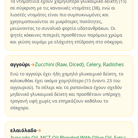
Τα ντοματίνια έχουν χαμηλότερο γλυκαιμικό δείκτη (15)
σε σύγκριση με τις κανονικές ντομάτες (38), ενώ οι
λιαστές ντομάτες είναι πιο συμπυκνωμένες και
χρησιμοποιούνται σε μικρότερες ποσότητες,
μειώνοντας το συνολικό φορτίο υδατανθράκων. Οι
ψητές κόκκινες πιπεριές προσθέτουν παρόμοιο χρώμα
και γεύση ουμάμι με ελάχιστη επίδραση στο σάκχαρο.
αγγούρι
→
Zucchini (Raw, Diced), Celery, Radishes
Ενώ το αγγούρι έχει ήδη χαμηλό γλυκαιμικό δείκτη, το
κολοκυθάκι έχει ακόμα χαμηλότερο (15 έναντι 23 του
αγγουριού). Το σέλερι και τα ραπανάκια έχουν σχεδόν
μηδενικό γλυκαιμικό δείκτη και προσθέτουν υπέροχη
τραγανή υφή χωρίς να επηρεάζουν καθόλου το
σάκχαρο.
ελαιόλαδο
→
Avocado Oil, MCT Oil Blended With Olive Oil, Extra