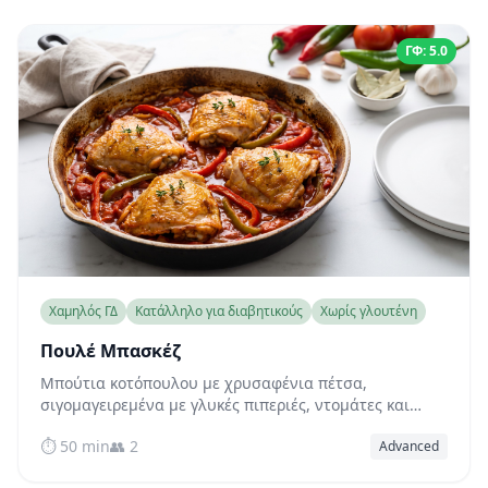
ΓΦ: 5.0
Χαμηλός ΓΔ
Κατάλληλο για διαβητικούς
Χωρίς γλουτένη
Πουλέ Μπασκέζ
Μπούτια κοτόπουλου με χρυσαφένια πέτσα,
σιγομαγειρεμένα με γλυκές πιπεριές, ντομάτες και
καπνιστή πάπρικα — ένα κλασικό πιάτο από τη Χώρα
⏱️ 50 min
👥 2
Advanced
των Βάσκων, φυσικά χαμηλού γλυκαιμικού δείκτη και
γεμάτο γεύση.