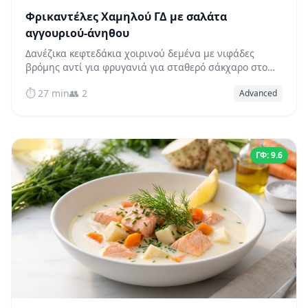
Φρικαντέλες Χαμηλού ΓΔ με σαλάτα
αγγουριού-άνηθου
Δανέζικα κεφτεδάκια χοιρινού δεμένα με νιφάδες
βρόμης αντί για φρυγανιά για σταθερό σάκχαρο στο
αίμα, σερβιρισμένα με μια δροσερή σαλάτα
⏱️ 27 min
👥 2
Advanced
αγγουριού-άνηθου με πικάντικη βινεγκρέτ ξιδιού.
ΓΦ: 9.6