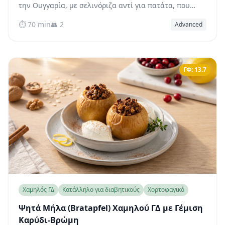
την Ουγγαρία, με σελινόριζα αντί για πατάτα, που
προσφέρει βαθιά γεύση πάπρικας και κρέας που λιώνει
⏱️ 70 min
👥 2
Advanced
στο στόμα, διατηρώντας ταυτόχρονα σταθερό το
σάκχαρο του αίματος.
ΓΦ: 13.7
Χαμηλός ΓΔ
Κατάλληλο για διαβητικούς
Χορτοφαγικό
Ψητά Μήλα (Bratapfel) Χαμηλού ΓΔ με Γέμιση
Καρύδι-Βρώμη