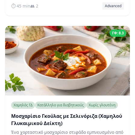
σελινόριζα χαμηλού ΓΔ αντί για πατάτα — ζυμωμένη,
⏱️ 45 min
👥 2
Advanced
πλούσια σε φυτικές ίνες και φιλική προς το σάκχαρο
του αίματος.
ΓΦ: 8.3
Χαμηλός ΓΔ
Κατάλληλο για διαβητικούς
Χωρίς γλουτένη
Μοσχαρίσιο Γκούλας με Σελινόριζα (Χαμηλού
Γλυκαιμικού Δείκτη)
Ένα χορταστικό μοσχαρίσιο στιφάδο εμπνευσμένο από