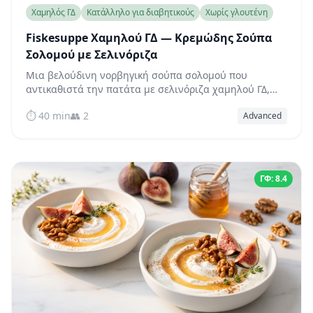
Χαμηλός ΓΔ
Κατάλληλο για διαβητικούς
Χωρίς γλουτένη
Fiskesuppe Χαμηλού ΓΔ — Κρεμώδης Σούπα
Σολομού με Σελινόριζα
Μια βελούδινη νορβηγική σούπα σολομού που
αντικαθιστά την πατάτα με σελινόριζα χαμηλού ΓΔ,
προσφέροντας κρεμώδη γεύση και σταθερό σάκχαρο
⏱️ 40 min
👥 2
Advanced
στο αίμα — έτοιμη σε μόλις 40 λεπτά.
ΓΦ: 8.4