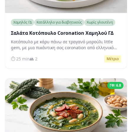
Χαμηλός ΓΔ
Κατάλληλο για διαβητικούς
Χωρίς γλουτένη
Σαλάτα Κοτόπουλο Coronation Χαμηλού ΓΔ
Κοτόπουλο με κάρυ πάνω σε τραγανό μαρούλι little
gem, με μια πικάντικη σος coronation από ελληνικό
γιαούρτι — πλούσιο σε πρωτεΐνη, φυσικά χαμηλού ΓΔ,
⏱️ 25 min
👥 2
Μέτριο
έτοιμο σε 25 λεπτά.
ΓΦ: 6.8