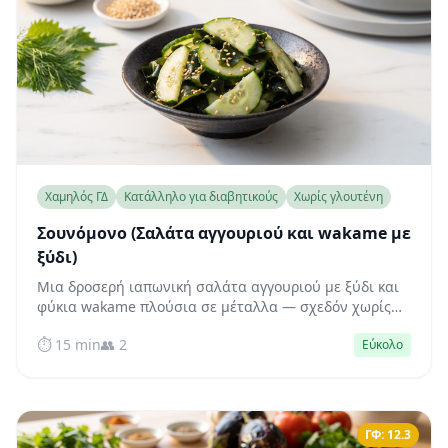
Χαμηλός ΓΔ
Κατάλληλο για διαβητικούς
Χωρίς γλουτένη
Σουνόμονο (Σαλάτα αγγουριού και wakame με
ξύδι)
Μια δροσερή ιαπωνική σαλάτα αγγουριού με ξύδι και
φύκια wakame πλούσια σε μέταλλα — σχεδόν χωρίς
υδατάνθρακες, ενώ το οξικό οξύ στη σος βοηθά ενεργά
⏱️ 15 min
👥 2
Εύκολο
να μην ανεβαίνει απότομα το σάκχαρο του αίματος.
ΓΦ: 12.3