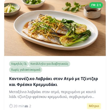
ΓΦ: 2.1
Χαμηλός ΓΔ
Κατάλληλο για διαβητικούς
Χωρίς γαλακτοκομικά
Καντονέζικο Λαβράκι στον Ατμό με Τζίντζερ
και Φρέσκο Κρεμμυδάκι
Μεταξένιο λαβράκι στον ατμό, περιχυμένο με καυτό
λάδι τζίντζερ-φρέσκου κρεμμυδιού, σερβιρισμένο
πάνω σε τραγανό μποκ τσόι — ένα κλασικό
⏱️ 20 min
👥 2
Μέτριο
καντονέζικο πιάτο με χαμηλό γλυκαιμικό δείκτη που