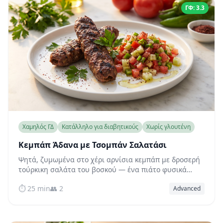
ΓΦ: 3.3
Χαμηλός ΓΔ
Κατάλληλο για διαβητικούς
Χωρίς γλουτένη
Κεμπάπ Άδανα με Τσομπάν Σαλατάσι
Ψητά, ζυμωμένα στο χέρι αρνίσια κεμπάπ με δροσερή
τούρκικη σαλάτα του βοσκού — ένα πιάτο φυσικά
χαμηλού γλυκαιμικού δείκτη και πλούσιο σε πρωτεΐνη,
⏱️ 25 min
👥 2
Advanced
σχεδιασμένο να διατηρεί σταθερό το σάκχαρο του
αίματος μετά το γεύμα.