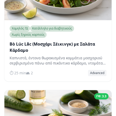
Χαμηλός ΓΔ
Κατάλληλο για διαβητικούς
Χωρίς ξηρούς καρπούς
Bò Lúc Lắc (Μοσχάρι Σέικινγκ) με Σαλάτα
Κάρδαμο
Καπνιστά, έντονα θωρακισμένα κομμάτια μοσχαριού
σερβιρισμένα πάνω από πικάντικο κάρδαμο, ντομάτα
και κόκκινο κρεμμύδι — ένα βιετναμέζικο κλασικό
⏱️ 25 min
👥 2
Advanced
πιάτο, φυσικά χαμηλού γλυκαιμικού δείκτη και
πλούσιο σε πρωτεΐνη.
ΓΦ: 3.3