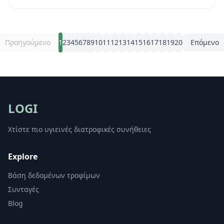
διατηρεί σταθερό το σάκχαρο του αίματος.
Προηγούμενο
1
2
3
4
5
6
7
8
9
10
11
12
13
14
15
16
17
18
19
20
Επόμενο
LOGI
Χτίστε πιο υγιεινές διατροφικές συνήθειες
Explore
Βάση δεδομένων τροφίμων
Συνταγές
Blog