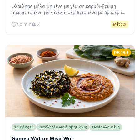
Ολόκληρα μήλα ψημένα με γέμιση καρύδι-βρώμη
αρωματισμένη με κανέλα, σερβιρισμένα με δροσερό
quark βανίλιας — φυσικά γλυκά, πλούσια σε φυτικές
⏱️ 50 min
👥 2
Μέτριο
ίνες και φιλικά προς το σάκχαρο του αίματος.
ΓΦ: 16.4
Χαμηλός ΓΔ
Κατάλληλο για διαβητικούς
Χωρίς γλουτένη
Gomen Wat με Misir Wot