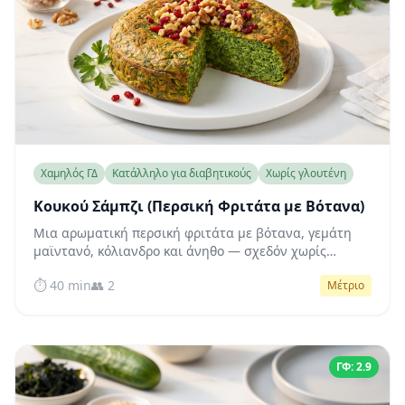
Χαμηλός ΓΔ
Κατάλληλο για διαβητικούς
Χωρίς γλουτένη
Κουκού Σάμπζι (Περσική Φριτάτα με Βότανα)
Μια αρωματική περσική φριτάτα με βότανα, γεμάτη
μαϊντανό, κόλιανδρο και άνηθο — σχεδόν χωρίς
υδατάνθρακες, πλούσια σε πρωτεΐνη και υγιεινά
⏱️ 40 min
👥 2
Μέτριο
λιπαρά για σταθερό σάκχαρο όλη μέρα.
ΓΦ: 2.9