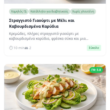
Χαμηλός ΓΔ
Κατάλληλο για διαβητικούς
Χωρίς γλουτένη
Στραγγιστό Γιαούρτι με Μέλι και
Καβουρδισμένα Καρύδια
Κρεμώδες, πλήρες στραγγιστό γιαούρτι με
καβουρδισμένα καρύδια, φρέσκα σύκα και μια
διακριτική δόση μελιού — ένα μπολ πλούσιο σε
⏱️ 10 min
👥 2
Εύκολο
πρωτεΐνες που διατηρεί σταθερό το σάκχαρο του
αίματος για ώρες.
ΓΦ: 5.8