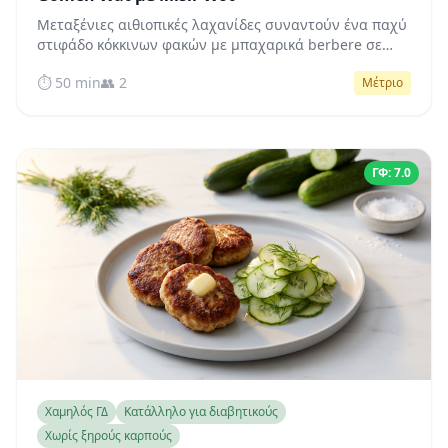
Μεταξένιες αιθιοπικές λαχανίδες συναντούν ένα παχύ
στιφάδο κόκκινων φακών με μπαχαρικά berbere σε
αυτό το φυσικά χαμηλού ΓΔ, πλούσιο σε φυτικές ίνες
⏱️ 50 min
👥 2
Μέτριο
vegan πιάτο που σταθεροποιεί απαλά το σάκχαρο του
αίματος.
ΓΦ: 7.0
Χαμηλός ΓΔ
Κατάλληλο για διαβητικούς
Χωρίς ξηρούς καρπούς