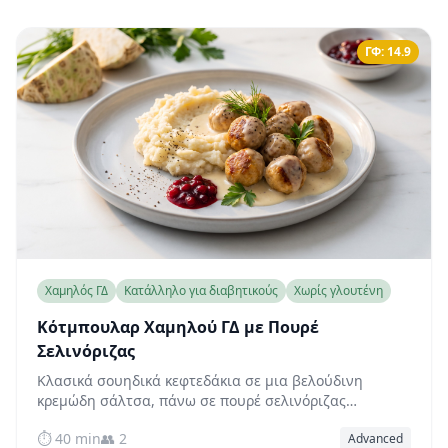
ΓΦ: 14.9
Χαμηλός ΓΔ
Κατάλληλο για διαβητικούς
Χωρίς γλουτένη
Κότμπουλαρ Χαμηλού ΓΔ με Πουρέ
Σελινόριζας
Κλασικά σουηδικά κεφτεδάκια σε μια βελούδινη
κρεμώδη σάλτσα, πάνω σε πουρέ σελινόριζας
χαμηλών υδατανθράκων — όλη η απόλαυση με
⏱️ 40 min
👥 2
Advanced
περίπου τη μισή γλυκαιμική επίδραση του αρχικού.