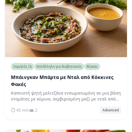
Χαμηλός ΓΔ
Κατάλληλο για διαβητικούς
Βίγκαν
Μπάινγκαν Μπάρτα με Νταλ από Κόκκινες
Φακές
Καπνιστή ψητή μελιτζάνα ενσωματωμένη σε μια βάση
ντομάτας με κύμινο, σερβιρισμένη μαζί με νταλ από
κόκκινες φακές πλούσιο σε πρωτεΐνη — ένα ινδικό
⏱️ 45 min
👥 2
Advanced
γεύμα με φυσικά χαμηλό γλυκαιμικό δείκτη.