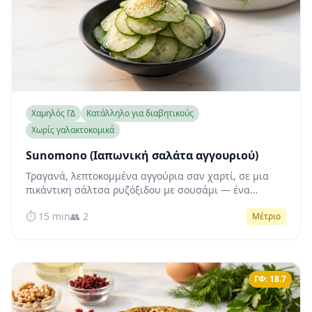
Χαμηλός ΓΔ
Κατάλληλο για διαβητικούς
Χωρίς γαλακτοκομικά
Sunomono (Ιαπωνική σαλάτα αγγουριού)
Τραγανά, λεπτοκομμένα αγγούρια σαν χαρτί, σε μια
πικάντικη σάλτσα ρυζόξιδου με σουσάμι — ένα
ιαπωνικό συνοδευτικό σχεδόν χωρίς υδατάνθρακες
⏱️ 15 min
👥 2
Μέτριο
που συμβάλλει στη σταθεροποίηση του σακχάρου στο
αίμα.
ΓΦ: 18.7