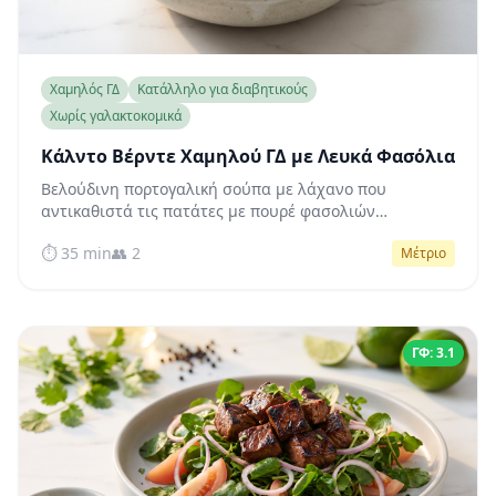
Χαμηλός ΓΔ
Κατάλληλο για διαβητικούς
Χωρίς γαλακτοκομικά
Κάλντο Βέρντε Χαμηλού ΓΔ με Λευκά Φασόλια
Βελούδινη πορτογαλική σούπα με λάχανο που
αντικαθιστά τις πατάτες με πουρέ φασολιών
cannellini, προσφέροντας την κλασική θαλπωρή του
⏱️ 35 min
👥 2
Μέτριο
Κάλντο Βέρντε με χαμηλό γλυκαιμικό προφίλ που
διατηρεί σταθερό το σάκχαρο του αίματος.
ΓΦ: 3.1