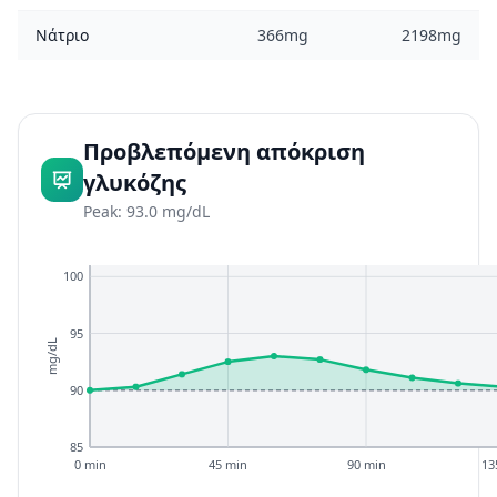
Νάτριο
366mg
2198mg
Προβλεπόμενη απόκριση
γλυκόζης
Peak: 93.0 mg/dL
100
95
mg/dL
90
85
0 min
45 min
90 min
13