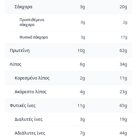
Σάκχαρα
3g
20g
Προστιθέμενα
0g
2g
σάκχαρα
Φυσικά σάκχαρα
3g
17g
Πρωτεΐνη
10g
62g
Λίπος
6g
34g
Κορεσμένο λίπος
2g
11g
Ακόρεστο λίπος
4g
23g
Φυτικές ίνες
11g
65g
Διαλυτές ίνες
3g
19g
Αδιάλυτες ίνες
7g
44g