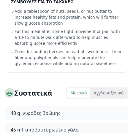
ΣΥΜΒΟΥΛΈΣ ΓΙΑ ΤΟ ΣΆΚΧΑΡΟ
Add a tablespoon of nuts, seeds, or nut butter to
✓
increase healthy fats and protein, which will further
slow glucose absorption
Eat this meal after some light movement or pair with
✓
a 10-15 minute walk afterward to help muscles
absorb glucose more efficiently
Consider adding berries instead of sweeteners - their
✓
fiber and polyphenols can help moderate the
glycemic response while adding natural sweetness
🥗
Συστατικά
Μετρικό
Αγγλοσαξονικό
40 g
νιφάδες βρώμης
45 ml
αποβουτυρωμένο γάλα