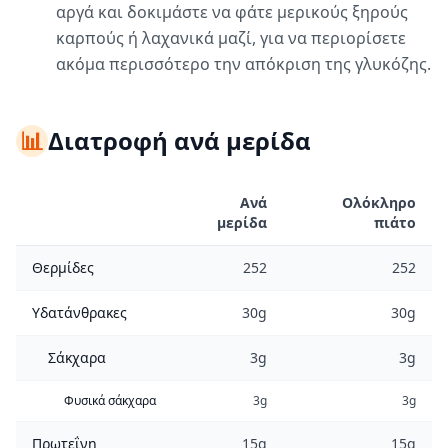
αργά και δοκιμάστε να φάτε μερικούς ξηρούς
καρπούς ή λαχανικά μαζί, για να περιορίσετε
ακόμα περισσότερο την απόκριση της γλυκόζης.
📊
Διατροφή ανά μερίδα
Ανά
Ολόκληρο
μερίδα
πιάτο
Θερμίδες
252
252
Υδατάνθρακες
30g
30g
Σάκχαρα
3g
3g
Φυσικά σάκχαρα
3g
3g
Πρωτεΐνη
15g
15g