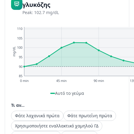
γλυκόζης
Peak: 102.7 mg/dL
110
105
100
mg/dL
95
90
85
0 min
45 min
90 min
13
Αυτό το γεύμα
Τι αν...
Φάτε λαχανικά πρώτα
Φάτε πρωτεΐνη πρώτα
Χρησιμοποιήστε εναλλακτικό χαμηλού ΓΔ