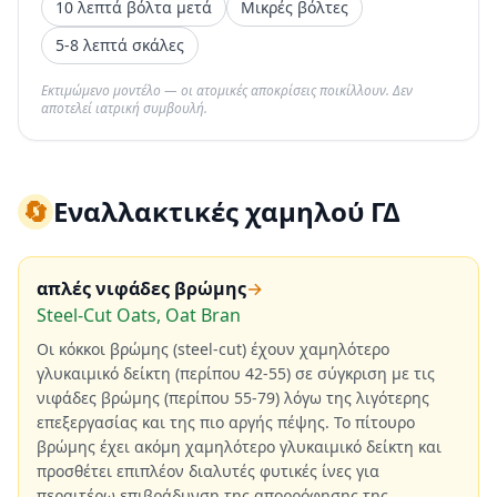
10 λεπτά βόλτα μετά
Μικρές βόλτες
5-8 λεπτά σκάλες
Εκτιμώμενο μοντέλο — οι ατομικές αποκρίσεις ποικίλλουν. Δεν
αποτελεί ιατρική συμβουλή.
🔄
Εναλλακτικές χαμηλού ΓΔ
απλές νιφάδες βρώμης
→
Steel-Cut Oats, Oat Bran
Οι κόκκοι βρώμης (steel-cut) έχουν χαμηλότερο
γλυκαιμικό δείκτη (περίπου 42-55) σε σύγκριση με τις
νιφάδες βρώμης (περίπου 55-79) λόγω της λιγότερης
επεξεργασίας και της πιο αργής πέψης. Το πίτουρο
βρώμης έχει ακόμη χαμηλότερο γλυκαιμικό δείκτη και
προσθέτει επιπλέον διαλυτές φυτικές ίνες για
περαιτέρω επιβράδυνση της απορρόφησης της