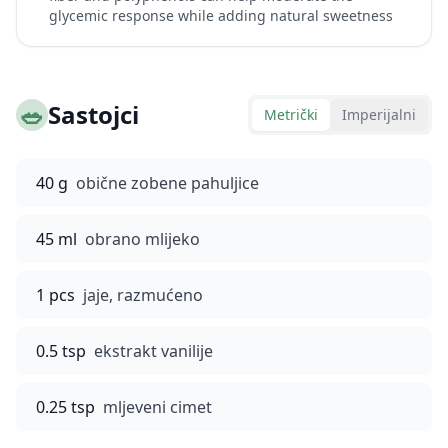
glycemic response while adding natural sweetness
🥗
Sastojci
Metrički
Imperijalni
40 g
obične zobene pahuljice
45 ml
obrano mlijeko
1 pcs
jaje, razmućeno
0.5 tsp
ekstrakt vanilije
0.25 tsp
mljeveni cimet