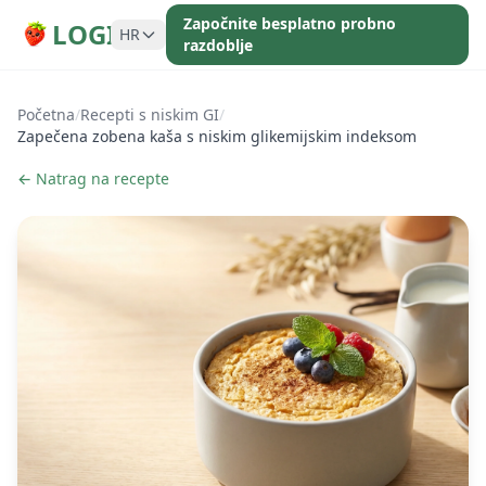
Započnite besplatno probno
LOGI
HR
razdoblje
Početna
/
Recepti s niskim GI
/
Zapečena zobena kaša s niskim glikemijskim indeksom
← Natrag na recepte