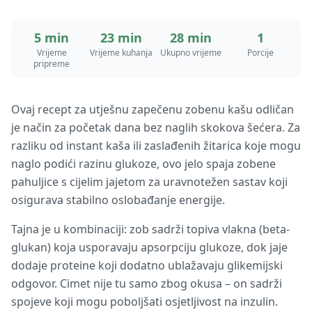
5 min
23 min
28 min
1
Vrijeme
Vrijeme kuhanja
Ukupno vrijeme
Porcije
pripreme
Ovaj recept za utješnu zapečenu zobenu kašu odličan
je način za početak dana bez naglih skokova šećera. Za
razliku od instant kaša ili zaslađenih žitarica koje mogu
naglo podići razinu glukoze, ovo jelo spaja zobene
pahuljice s cijelim jajetom za uravnotežen sastav koji
osigurava stabilno oslobađanje energije.
Tajna je u kombinaciji: zob sadrži topiva vlakna (beta-
glukan) koja usporavaju apsorpciju glukoze, dok jaje
dodaje proteine koji dodatno ublažavaju glikemijski
odgovor. Cimet nije tu samo zbog okusa – on sadrži
spojeve koji mogu poboljšati osjetljivost na inzulin.