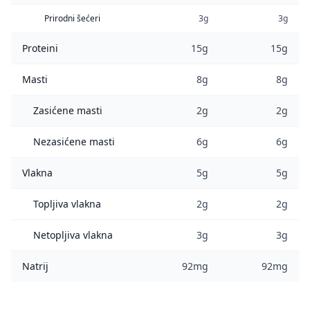
Prirodni šećeri
3g
3g
Proteini
15g
15g
Masti
8g
8g
Zasićene masti
2g
2g
Nezasićene masti
6g
6g
Vlakna
5g
5g
Topljiva vlakna
2g
2g
Netopljiva vlakna
3g
3g
Natrij
92mg
92mg