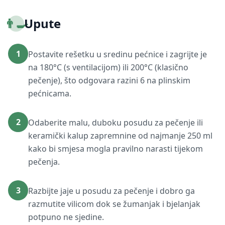
👨‍🍳
Upute
1
Postavite rešetku u sredinu pećnice i zagrijte je
na 180°C (s ventilacijom) ili 200°C (klasično
pečenje), što odgovara razini 6 na plinskim
pećnicama.
2
Odaberite malu, duboku posudu za pečenje ili
keramički kalup zapremnine od najmanje 250 ml
kako bi smjesa mogla pravilno narasti tijekom
pečenja.
3
Razbijte jaje u posudu za pečenje i dobro ga
razmutite vilicom dok se žumanjak i bjelanjak
potpuno ne sjedine.