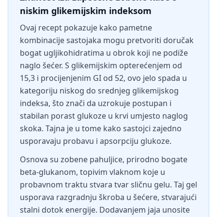
niskim glikemijskim indeksom
Ovaj recept pokazuje kako pametne
kombinacije sastojaka mogu pretvoriti doručak
bogat ugljikohidratima u obrok koji ne podiže
naglo šećer. S glikemijskim opterećenjem od
15,3 i procijenjenim GI od 52, ovo jelo spada u
kategoriju niskog do srednjeg glikemijskog
indeksa, što znači da uzrokuje postupan i
stabilan porast glukoze u krvi umjesto naglog
skoka. Tajna je u tome kako sastojci zajedno
usporavaju probavu i apsorpciju glukoze.
Osnova su zobene pahuljice, prirodno bogate
beta-glukanom, topivim vlaknom koje u
probavnom traktu stvara tvar sličnu gelu. Taj gel
usporava razgradnju škroba u šećere, stvarajući
stalni dotok energije. Dodavanjem jaja unosite