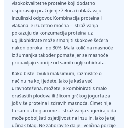
visokokvalitetne proteine koji dodatno
usporavaju pražnjenje želuca i ublažavaju
inzulinski odgovor. Kombinacija proteina i
vlakana je izuzetno moćna – istraživanja
pokazuju da konzumacija proteina uz
ugljikohidrate može smanjiti skokove šećera
nakon obroka i do 30%. Mala količina masnoće
iz žumanjka također pomaže jer se masnoće
probavljaju sporije od samih ugljikohidrata.
Kako biste izvukli maksimum, razmislite o
načinu na koji jedete. Iako je kaša već
uravnotežena, možete je kombinirati s malo
orašastih plodova ili žlicom grčkog jogurta za
još više proteina i zdravih masnoća. Cimet nije
tu samo zbog arome – istraživanja sugeriraju da
može poboljšati osjetljivost na inzulin, iako je taj
učinak blag. Ne zaboravite da je i veličina porcije