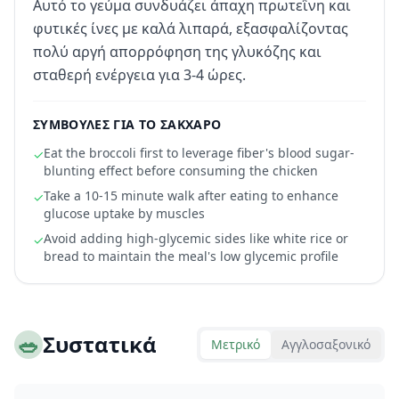
Αυτό το γεύμα συνδυάζει άπαχη πρωτεΐνη και
φυτικές ίνες με καλά λιπαρά, εξασφαλίζοντας
πολύ αργή απορρόφηση της γλυκόζης και
σταθερή ενέργεια για 3-4 ώρες.
ΣΥΜΒΟΥΛΈΣ ΓΙΑ ΤΟ ΣΆΚΧΑΡΟ
Eat the broccoli first to leverage fiber's blood sugar-
✓
blunting effect before consuming the chicken
Take a 10-15 minute walk after eating to enhance
✓
glucose uptake by muscles
Avoid adding high-glycemic sides like white rice or
✓
bread to maintain the meal's low glycemic profile
🥗
Συστατικά
Μετρικό
Αγγλοσαξονικό