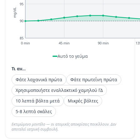
95
mg/dL
90
85
0 min
45 min
90 min
13
Αυτό το γεύμα
Τι αν...
Φάτε λαχανικά πρώτα
Φάτε πρωτεΐνη πρώτα
Χρησιμοποιήστε εναλλακτικό χαμηλού ΓΔ
10 λεπτά βόλτα μετά
Μικρές βόλτες
5-8 λεπτά σκάλες
Εκτιμώμενο μοντέλο — οι ατομικές αποκρίσεις ποικίλλουν. Δεν
αποτελεί ιατρική συμβουλή.