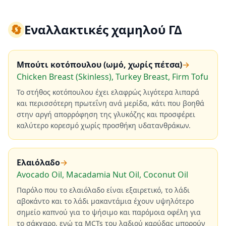
🔄
Εναλλακτικές χαμηλού ΓΔ
Μπούτι κοτόπουλου (ωμό, χωρίς πέτσα)
→
Chicken Breast (Skinless), Turkey Breast, Firm Tofu
Το στήθος κοτόπουλου έχει ελαφρώς λιγότερα λιπαρά
και περισσότερη πρωτεΐνη ανά μερίδα, κάτι που βοηθά
στην αργή απορρόφηση της γλυκόζης και προσφέρει
καλύτερο κορεσμό χωρίς προσθήκη υδατανθράκων.
Ελαιόλαδο
→
Avocado Oil, Macadamia Nut Oil, Coconut Oil
Παρόλο που το ελαιόλαδο είναι εξαιρετικό, το λάδι
αβοκάντο και το λάδι μακαντάμια έχουν υψηλότερο
σημείο καπνού για το ψήσιμο και παρόμοια οφέλη για
το σάκχαρο, ενώ τα MCTs του λαδιού καρύδας μπορούν