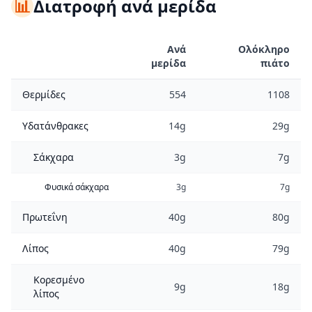
📊
Διατροφή ανά μερίδα
Ανά
Ολόκληρο
μερίδα
πιάτο
Θερμίδες
554
1108
Υδατάνθρακες
14g
29g
Σάκχαρα
3g
7g
Φυσικά σάκχαρα
3g
7g
Πρωτεΐνη
40g
80g
Λίπος
40g
79g
Κορεσμένο
9g
18g
λίπος