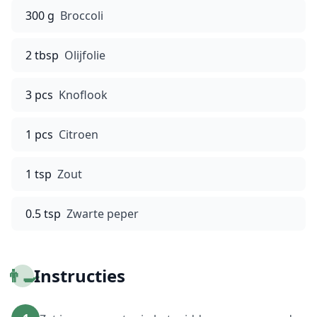
300 g
Broccoli
2 tbsp
Olijfolie
3 pcs
Knoflook
1 pcs
Citroen
1 tsp
Zout
0.5 tsp
Zwarte peper
👨‍🍳
Instructies