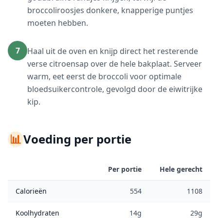
broccoliroosjes donkere, knapperige puntjes
moeten hebben.
7
Haal uit de oven en knijp direct het resterende
verse citroensap over de hele bakplaat. Serveer
warm, eet eerst de broccoli voor optimale
bloedsuikercontrole, gevolgd door de eiwitrijke
kip.
📊
Voeding per portie
Per portie
Hele gerecht
Calorieën
554
1108
Koolhydraten
14g
29g