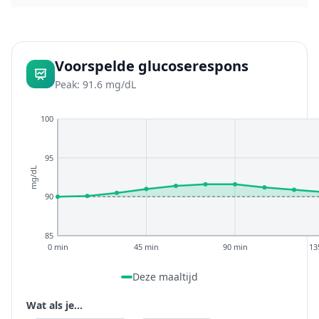
Voorspelde glucoserespons
Peak: 91.6 mg/dL
100
95
mg/dL
90
85
0 min
45 min
90 min
13
Deze maaltijd
Wat als je...