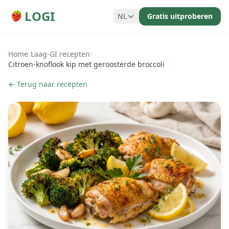
LOGI
NL
Gratis uitproberen
Home
/
Laag-GI recepten
/
Citroen-knoflook kip met geroosterde broccoli
← Terug naar recepten