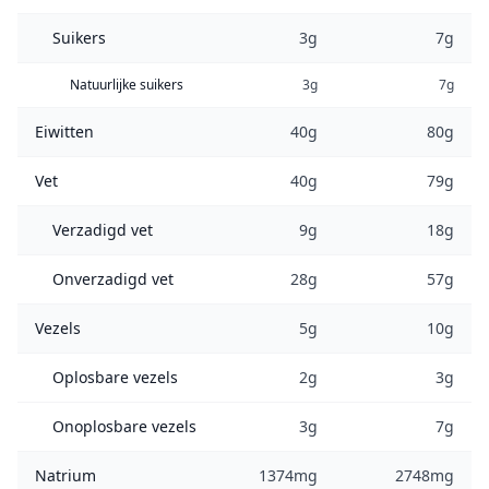
Suikers
3g
7g
Natuurlijke suikers
3g
7g
Eiwitten
40g
80g
Vet
40g
79g
Verzadigd vet
9g
18g
Onverzadigd vet
28g
57g
Vezels
5g
10g
Oplosbare vezels
2g
3g
Onoplosbare vezels
3g
7g
Natrium
1374mg
2748mg