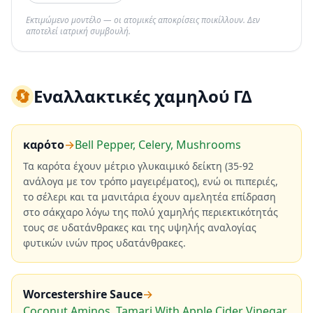
Εκτιμώμενο μοντέλο — οι ατομικές αποκρίσεις ποικίλλουν. Δεν
αποτελεί ιατρική συμβουλή.
🔄
Εναλλακτικές χαμηλού ΓΔ
καρότο
→
Bell Pepper, Celery, Mushrooms
Τα καρότα έχουν μέτριο γλυκαιμικό δείκτη (35-92
ανάλογα με τον τρόπο μαγειρέματος), ενώ οι πιπεριές,
το σέλερι και τα μανιτάρια έχουν αμελητέα επίδραση
στο σάκχαρο λόγω της πολύ χαμηλής περιεκτικότητάς
τους σε υδατάνθρακες και της υψηλής αναλογίας
φυτικών ινών προς υδατάνθρακες.
Worcestershire Sauce
→
Coconut Aminos, Tamari With Apple Cider Vinegar,