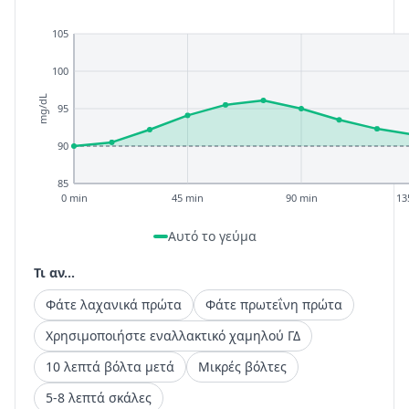
105
100
mg/dL
95
90
85
0 min
45 min
90 min
13
Αυτό το γεύμα
Τι αν...
Φάτε λαχανικά πρώτα
Φάτε πρωτεΐνη πρώτα
Χρησιμοποιήστε εναλλακτικό χαμηλού ΓΔ
10 λεπτά βόλτα μετά
Μικρές βόλτες
5-8 λεπτά σκάλες