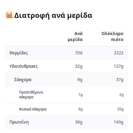
📊
Διατροφή ανά μερίδα
Ανά
Ολόκληρο
μερίδα
πιάτο
Θερμίδες
556
2222
Υδατάνθρακες
32g
127g
Σάκχαρα
9g
37g
Προστιθέμενα
1g
2g
σάκχαρα
Φυσικά σάκχαρα
9g
35g
Πρωτεΐνη
36g
143g