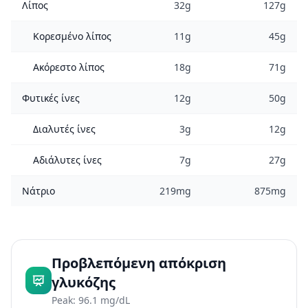
Λίπος
32g
127g
Κορεσμένο λίπος
11g
45g
Ακόρεστο λίπος
18g
71g
Φυτικές ίνες
12g
50g
Διαλυτές ίνες
3g
12g
Αδιάλυτες ίνες
7g
27g
Νάτριο
219mg
875mg
Προβλεπόμενη απόκριση
γλυκόζης
Peak: 96.1 mg/dL