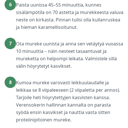
6
Paista uunissa 45–55 minuuttia, kunnes
sisälämpötila on 70 astetta ja murekkeesta valuva
neste on kirkasta. Pinnan tulisi olla kullanruskea
ja hieman karamellisoitunut.
7
Ota mureke uunista ja anna sen vetäytyä vuoassa
10 minuuttia – näin nesteet tasaantuvat ja
mureketta on helpompi leikata. Valmistele sillä
välin höyrytetyt kasvikset.
8
Kumoa mureke varovasti leikkuulaudalle ja
leikkaa se 8 viipaleeseen (2 viipaletta per annos).
Tarjoile heti höyrytettyjen kasvisten kanssa.
Verensokerin hallinnan kannalta on parasta
syödä ensin kasvikset ja nauttia vasta sitten
proteiinipitoinen mureke.