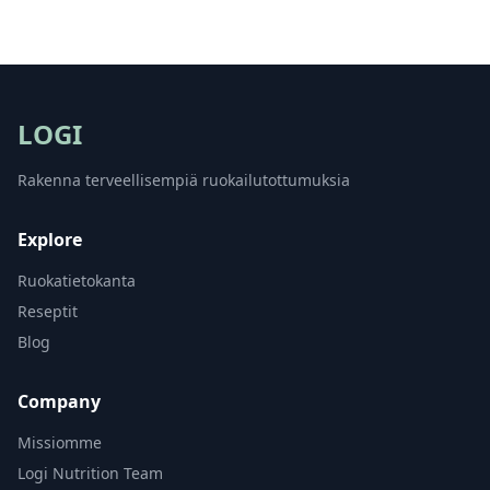
LOGI
Rakenna terveellisempiä ruokailutottumuksia
Explore
Ruokatietokanta
Reseptit
Blog
Company
Missiomme
Logi Nutrition Team