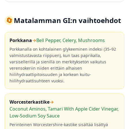
🔄
Matalamman GI:n vaihtoehdot
Porkkana
→
Bell Pepper, Celery, Mushrooms
Porkkanalla on kohtalainen glykeeminen indeksi (35–92
valmistustavasta riippuen), kun taas paprikalla,
varsisellerillä ja sienillä on merkityksetön vaikutus
verensokeriin niiden erittäin alhaisen
hiilihydraattipitoisuuden ja korkean kuitu-
hiilihydraattisuhteen vuoksi.
Worcesterkastike
→
Coconut Aminos, Tamari With Apple Cider Vinegar,
Low-Sodium Soy Sauce
Perinteinen Worcestershire-kastike sisältää lisättyä