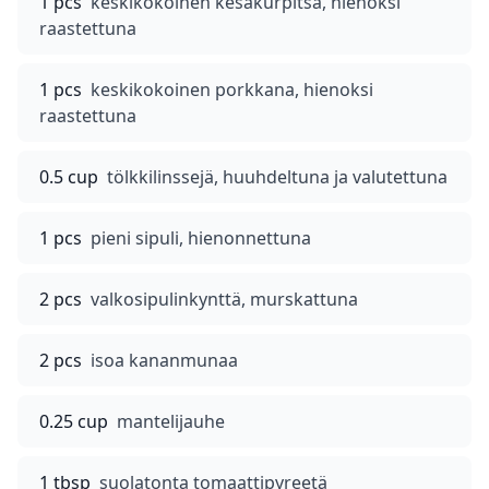
1 pcs
keskikokoinen kesäkurpitsa, hienoksi
raastettuna
1 pcs
keskikokoinen porkkana, hienoksi
raastettuna
0.5 cup
tölkkilinssejä, huuhdeltuna ja valutettuna
1 pcs
pieni sipuli, hienonnettuna
2 pcs
valkosipulinkynttä, murskattuna
2 pcs
isoa kananmunaa
0.25 cup
mantelijauhe
1 tbsp
suolatonta tomaattipyreetä