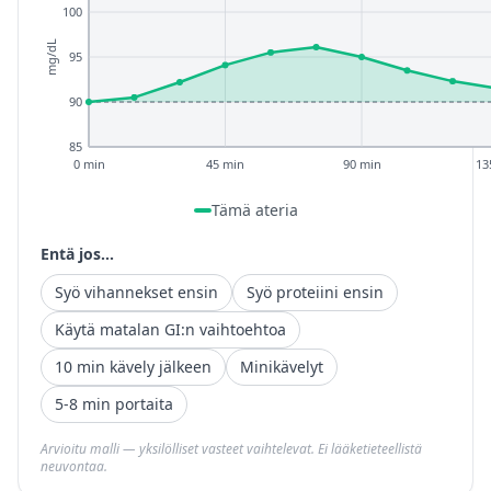
100
mg/dL
95
90
85
0 min
45 min
90 min
13
Tämä ateria
Entä jos...
Syö vihannekset ensin
Syö proteiini ensin
Käytä matalan GI:n vaihtoehtoa
10 min kävely jälkeen
Minikävelyt
5-8 min portaita
Arvioitu malli — yksilölliset vasteet vaihtelevat. Ei lääketieteellistä
neuvontaa.