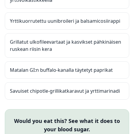
yrttivoikastikkeella
Yrttikuorrutettu uunibroileri ja balsamicosiirappi
Grillatut ulkofileevartaat ja kasvikset pähkinäisen
ruskean riisin kera
Matalan GI:n buffalo-kanalla täytetyt paprikat
Savuiset chipotle-grillikatkaravut ja yrttimarinadi
Would you eat this? See what it does to
your blood sugar.