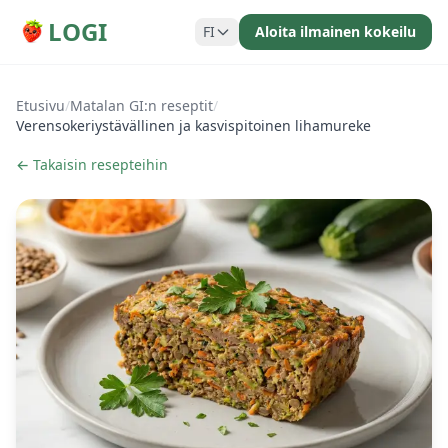
LOGI
FI
Aloita ilmainen kokeilu
Etusivu
/
Matalan GI:n reseptit
/
Verensokeriystävällinen ja kasvispitoinen lihamureke
← Takaisin resepteihin