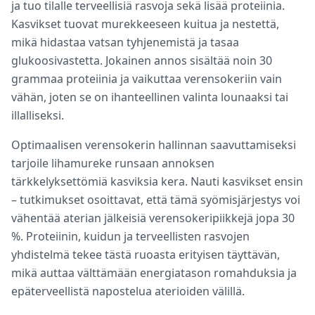
ja tuo tilalle terveellisiä rasvoja sekä lisää proteiinia.
Kasvikset tuovat murekkeeseen kuitua ja nestettä,
mikä hidastaa vatsan tyhjenemistä ja tasaa
glukoosivastetta. Jokainen annos sisältää noin 30
grammaa proteiinia ja vaikuttaa verensokeriin vain
vähän, joten se on ihanteellinen valinta lounaaksi tai
illalliseksi.
Optimaalisen verensokerin hallinnan saavuttamiseksi
tarjoile lihamureke runsaan annoksen
tärkkelyksettömiä kasviksia kera. Nauti kasvikset ensin
– tutkimukset osoittavat, että tämä syömisjärjestys voi
vähentää aterian jälkeisiä verensokeripiikkejä jopa 30
%. Proteiinin, kuidun ja terveellisten rasvojen
yhdistelmä tekee tästä ruoasta erityisen täyttävän,
mikä auttaa välttämään energiatason romahduksia ja
epäterveellistä napostelua aterioiden välillä.