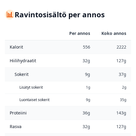
📊
Ravintosisältö per annos
Per annos
Koko annos
Kalorit
556
2222
Hiilihydraatit
32g
127g
Sokerit
9g
37g
Lisätyt sokerit
1g
2g
Luontaiset sokerit
9g
35g
Proteiini
36g
143g
Rasva
32g
127g