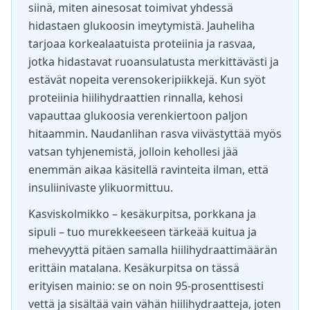
siinä, miten ainesosat toimivat yhdessä
hidastaen glukoosin imeytymistä. Jauheliha
tarjoaa korkealaatuista proteiinia ja rasvaa,
jotka hidastavat ruoansulatusta merkittävästi ja
estävät nopeita verensokeripiikkejä. Kun syöt
proteiinia hiilihydraattien rinnalla, kehosi
vapauttaa glukoosia verenkiertoon paljon
hitaammin. Naudanlihan rasva viivästyttää myös
vatsan tyhjenemistä, jolloin kehollesi jää
enemmän aikaa käsitellä ravinteita ilman, että
insuliinivaste ylikuormittuu.
Kasviskolmikko – kesäkurpitsa, porkkana ja
sipuli – tuo murekkeeseen tärkeää kuitua ja
mehevyyttä pitäen samalla hiilihydraattimäärän
erittäin matalana. Kesäkurpitsa on tässä
erityisen mainio: se on noin 95-prosenttisesti
vettä ja sisältää vain vähän hiilihydraatteja, joten