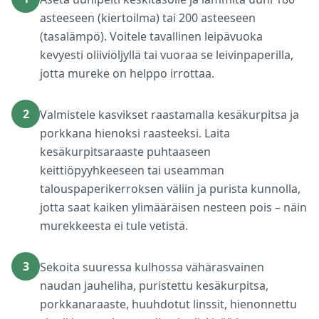
asteeseen (kiertoilma) tai 200 asteeseen
(tasalämpö). Voitele tavallinen leipävuoka
kevyesti oliiviöljyllä tai vuoraa se leivinpaperilla,
jotta mureke on helppo irrottaa.
2
Valmistele kasvikset raastamalla kesäkurpitsa ja
porkkana hienoksi raasteeksi. Laita
kesäkurpitsaraaste puhtaaseen
keittiöpyyhkeeseen tai useamman
talouspaperikerroksen väliin ja purista kunnolla,
jotta saat kaiken ylimääräisen nesteen pois – näin
murekkeesta ei tule vetistä.
3
Sekoita suuressa kulhossa vähärasvainen
naudan jauheliha, puristettu kesäkurpitsa,
porkkanaraaste, huuhdotut linssit, hienonnettu