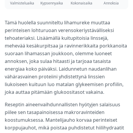
Valmisteluaika
Kypsennyaika
Kokonaisaika
Annoksia
Tämä huolella suunniteltu lihamureke muuttaa
perinteisen lohturuoan verensokeriystävälliseksi
tehoateriaksi. Lisäämällä kuitupitoisia linssejä,
mehevää kesäkurpitsaa ja ravinnerikkaita porkkanoita
suoraan lihamassan joukkoon, olemme luoneet
annoksen, joka sulaa hitaasti ja tarjoaa tasaista
energiaa koko päiväksi. Laidunnetun naudanlihan
vähärasvainen proteiini yhdistettynä linssien
liukoiseen kuituun luo matalan glykeemisen profiilin,
joka auttaa pitämään glukoositasot vakaina.
Reseptin aineenvaihdunnallisten hyötyjen salaisuus
piilee sen tasapainoisessa makroravinteiden
koostumuksessa. Mantelijauho korvaa perinteiset
korppujauhot, mikä poistaa puhdistetut hiilihydraatit