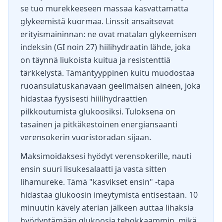
se tuo murekkeeseen massaa kasvattamatta
glykeemistä kuormaa. Linssit ansaitsevat
erityismaininnan: ne ovat matalan glykeemisen
indeksin (GI noin 27) hiilihydraatin lähde, joka
on täynnä liukoista kuitua ja resistenttiä
tärkkelystä. Tämäntyyppinen kuitu muodostaa
ruoansulatuskanavaan geelimäisen aineen, joka
hidastaa fyysisesti hiilihydraattien
pilkkoutumista glukoosiksi. Tuloksena on
tasainen ja pitkäkestoinen energiansaanti
verensokerin vuoristoradan sijaan.
Maksimoidaksesi hyödyt verensokerille, nauti
ensin suuri lisukesalaatti ja vasta sitten
lihamureke. Tämä "kasvikset ensin" -tapa
hidastaa glukoosin imeytymistä entisestään. 10
minuutin kävely aterian jälkeen auttaa lihaksia
hyödyntämään glukoosia tehokkaammin, mikä