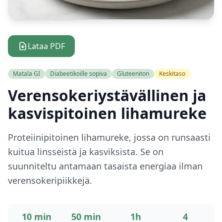
Lataa PDF
Matala GI
Diabeetikoille sopiva
Gluteeniton
Keskitaso
Verensokeriystävällinen ja
kasvispitoinen lihamureke
Proteiinipitoinen lihamureke, jossa on runsaasti
kuitua linsseistä ja kasviksista. Se on
suunniteltu antamaan tasaista energiaa ilman
verensokeripiikkejä.
10 min
50 min
1h
4