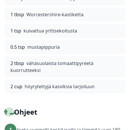
1 tbsp
Worcestershire-kastiketta
1 tsp
kuivattua yrttisekoitusta
0.5 tsp
mustapippuria
2 tbsp
vähäsuolaista tomaattipyreetä
kuorrutteeksi
2 cup
höyrytettyjä kasviksia tarjoiluun
👨‍🍳
Ohjeet
1
Aseta uunipelti keskitasolle ja lämmitä uuni 180