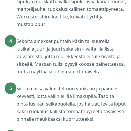
sipuli ja murskattu valkosipuli. Lisää kananmunat,
mantelijauhe, ruokalusikallinen tomaattipyreetä,
Worcestershire-kastike, kuivatut yrtit ja
mustapippuri.
4
Sekoita ainekset puhtain käsin tai suurella
lusikalla juuri ja juuri sekaisin – vältä liiallista
vaivaamista, jotta murekkeesta ei tule tiivistä ja
sitkeää. Massan tulisi pysyä koossa painettaessa,
mutta näyttää silti hieman irtonaiselta.
5
Siirrä massa valmisteltuun vuokaan ja painele
kevyesti, jotta väliin ei jää ilmakuplia. Tasoita
pinta lusikan selkäpuolella. Jos haluat, levitä loput
kaksi ruokalusikallista tomaattipyreetä tasaisesti
pinnalle maukkaaksi kuorrutteeksi.