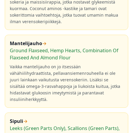
sokeria ja maissisiirappia, jotka nostavat glykeemistä
kuormaa. Coconut aminos -kastike ja tamari ovat
sokerittomia vaihtoehtoja, jotka tuovat umamin makua
ilman verensokeripiikkejä.
Mantelijauho
→
Ground Flaxseed, Hemp Hearts, Combination Of
Flaxseed And Almond Flour
Vaikka mantelijauho on jo itsessään
vähähiilihydraattista, pellavansiemenrouheella ei ole
juuri lainkaan vaikutusta verensokeriin. Lisäksi se
sisältää omega-3-rasvahappoja ja liukoista kuitua, jotka
hidastavat glukoosin imeytymistä ja parantavat
insuliiniherkkyyttä.
Sipuli
→
Leeks (Green Parts Only), Scallions (Green Parts),