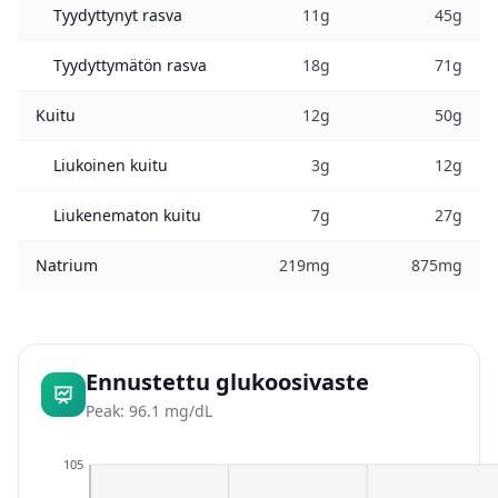
Tyydyttynyt rasva
11g
45g
Tyydyttymätön rasva
18g
71g
Kuitu
12g
50g
Liukoinen kuitu
3g
12g
Liukenematon kuitu
7g
27g
Natrium
219mg
875mg
Ennustettu glukoosivaste
Peak: 96.1 mg/dL
105