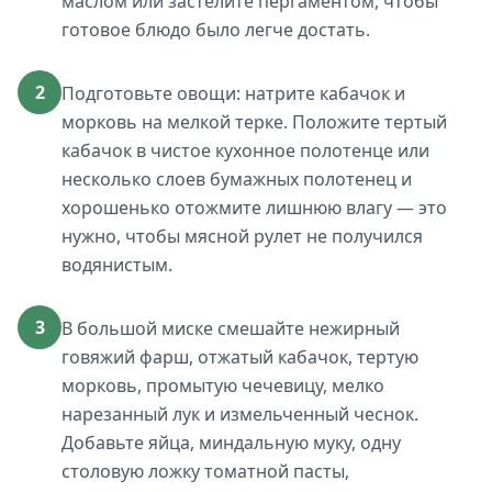
маслом или застелите пергаментом, чтобы
готовое блюдо было легче достать.
2
Подготовьте овощи: натрите кабачок и
морковь на мелкой терке. Положите тертый
кабачок в чистое кухонное полотенце или
несколько слоев бумажных полотенец и
хорошенько отожмите лишнюю влагу — это
нужно, чтобы мясной рулет не получился
водянистым.
3
В большой миске смешайте нежирный
говяжий фарш, отжатый кабачок, тертую
морковь, промытую чечевицу, мелко
нарезанный лук и измельченный чеснок.
Добавьте яйца, миндальную муку, одну
столовую ложку томатной пасты,