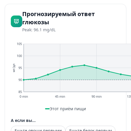
Прогнозируемый ответ
глюкозы
Peak: 96.1 mg/dL
105
100
мг/дл
95
90
85
0 min
45 min
90 min
13
Этот приём пищи
А если вы...
Ешьте овощи первыми
Ешьте белок первым