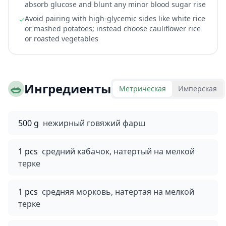
absorb glucose and blunt any minor blood sugar rise
Avoid pairing with high-glycemic sides like white rice
✓
or mashed potatoes; instead choose cauliflower rice
or roasted vegetables
🥗
Ингредиенты
Метрическая
Имперская
500 g
нежирный говяжий фарш
1 pcs
средний кабачок, натертый на мелкой
терке
1 pcs
средняя морковь, натертая на мелкой
терке