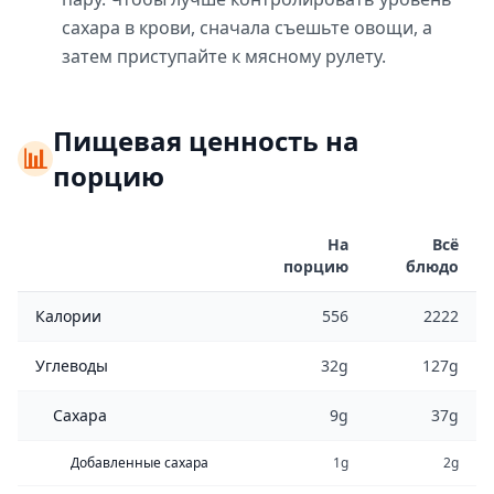
сахара в крови, сначала съешьте овощи, а
затем приступайте к мясному рулету.
Пищевая ценность на
📊
порцию
На
Всё
порцию
блюдо
Калории
556
2222
Углеводы
32g
127g
Сахара
9g
37g
Добавленные сахара
1g
2g