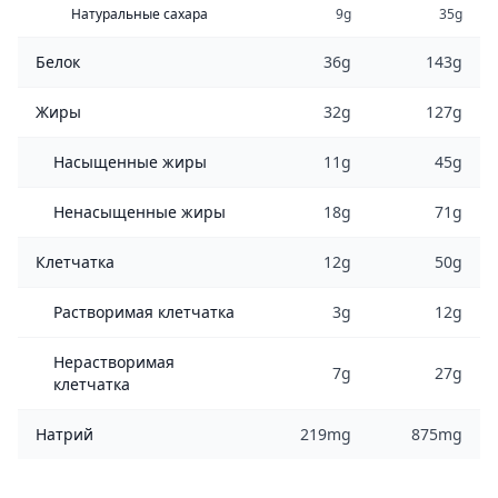
Натуральные сахара
9g
35g
Белок
36g
143g
Жиры
32g
127g
Насыщенные жиры
11g
45g
Ненасыщенные жиры
18g
71g
Клетчатка
12g
50g
Растворимая клетчатка
3g
12g
Нерастворимая
7g
27g
клетчатка
Натрий
219mg
875mg