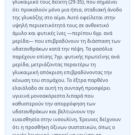
γλυκαιμικό τους δείκτη (29-35), που σημαίνει
ότι προκαλούν μόνο μια ήπια, σταδιακή άνοδο
της γλυκόζης στο αίμα. Αυτό οφείλεται στην
υψηλή περιεκτικότητά τους σε ανθεκτικό
άμυλο και φυτικές ίνες —περίπου 6γρ. ανά
μερίδα— που επιβραδύνουν τη διάσπαση των
υδατανθράκων κατά την πέψη. Τα φασόλια
παρέχουν επίσης 7γρ. φυτικής πρωτεΐνης ανά
μερίδα, μετριάζοντας περαιτέρω τη
γλυκαιμική απόκριση επιβραδύνοντας την
κένωση του στομάχου. Το έξτρα παρθένο
ελαιόλαδο σε αυτή τη συνταγή προσφέρει
υγιεινά μονοακόρεστα λιπαρά που
καθυστερούν την απορρόφηση των
υδατανθράκων και βελτιώνουν την
ευαισθησία στην ινσουλίνη. Έρευνες δείχνουν
ότι η προσθήκη όξινων συστατικών, όπως ο