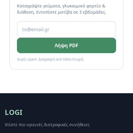
Καταγράψτε γεύματα, γλυκαιμικό φορτίο &
διάθεση. Εντοπίστε μοτίβα σε 3 εβδομάδες.
Λήψη PDF
Χωρίς spam. Διαγραφή ανά πάσα στιγμή.
LOGI
Χτίστε πιο υγιεινές διατροφικές συνήθειες