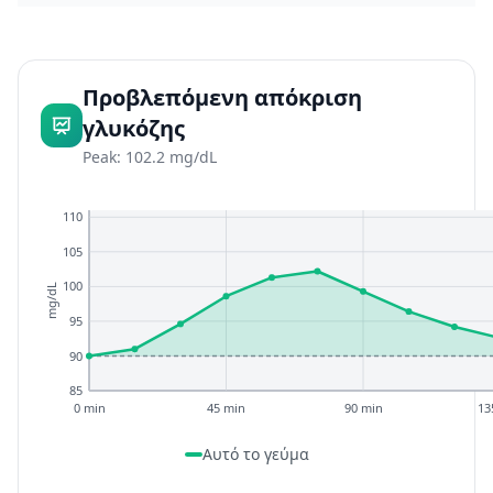
Προβλεπόμενη απόκριση
γλυκόζης
Peak: 102.2 mg/dL
110
105
100
mg/dL
95
90
85
0 min
45 min
90 min
13
Αυτό το γεύμα