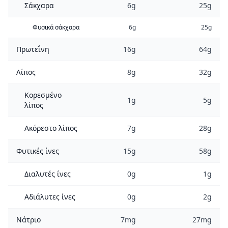
Σάκχαρα
6g
25g
Φυσικά σάκχαρα
6g
25g
Πρωτεΐνη
16g
64g
Λίπος
8g
32g
Κορεσμένο
1g
5g
λίπος
Ακόρεστο λίπος
7g
28g
Φυτικές ίνες
15g
58g
Διαλυτές ίνες
0g
1g
Αδιάλυτες ίνες
0g
2g
Νάτριο
7mg
27mg