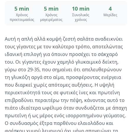
5 min
5 min
10 min
4
Χρόνος
Χρόνος
Συνολικός
Μερίδες
προετοιμασίας
μαγειρέματος
χρόνος
Αυτή η απλή αλλά κομψή ζεστή σαλάτα αναδεικνύει
τους γίγαντες με τον καλύτερο τρόπο, αποτελώντας
ιδανική επιλογή για όποιον προσέχει το σάκχαρό
του. Οι γίγαντες έχουν χαμηλό γλυκαιμικό δείκτη,
γύρω στο 29-35, που σημαίνει ότι απελευθερώνουν
τη γλυκόζη αργά στο αίμα, προσφέροντας ενέργεια
που διαρκεί χωρίς απότομες αυξήσεις. Η υψηλή
περιεκτικότητά τους σε φυτικές ίνες και πρωτεΐνη
επιβραδύνει περαιτέρω την πέψη, κάνοντας αυτό το
πιάτο ιδιαίτερα ωφέλιμο όταν συνδυάζεται με άπαχη
πρωτεΐνη ή ως μέρος ενός ισορροπημένου γεύματος.
Ο συνδυασμός έξτρα παρθένου ελαιολάδου και
φρέσκου χυμού λεμονιού όχι μόνο απογειώνει τη