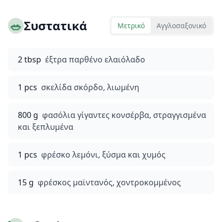
🥗
Συστατικά
Μετρικό
Αγγλοσαξονικό
2 tbsp
έξτρα παρθένο ελαιόλαδο
1 pcs
σκελίδα σκόρδο, λιωμένη
800 g
φασόλια γίγαντες κονσέρβα, στραγγισμένα
και ξεπλυμένα
1 pcs
φρέσκο λεμόνι, ξύσμα και χυμός
15 g
φρέσκος μαϊντανός, χοντροκομμένος