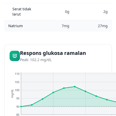
Serat tidak
0g
2g
larut
Natrium
7mg
27mg
Respons glukosa ramalan
Peak: 102.2 mg/dL
110
105
100
mg/dL
95
90
85