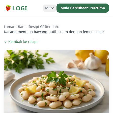
LOGI
MS
Mula Percubaan Percuma
Laman Utama
/
Resipi GI Rendah
/
Kacang mentega bawang putih suam dengan lemon segar
← Kembali ke resipi