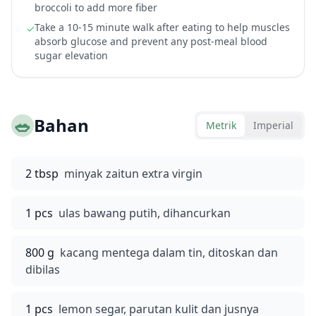
broccoli to add more fiber
Take a 10-15 minute walk after eating to help muscles
✓
absorb glucose and prevent any post-meal blood
sugar elevation
🥗
Bahan
Metrik
Imperial
2 tbsp
minyak zaitun extra virgin
1 pcs
ulas bawang putih, dihancurkan
800 g
kacang mentega dalam tin, ditoskan dan
dibilas
1 pcs
lemon segar, parutan kulit dan jusnya