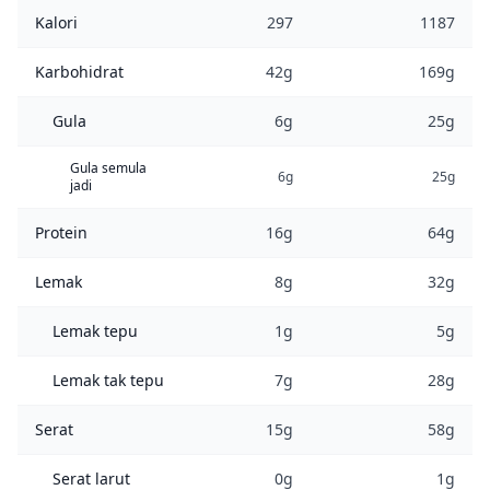
Kalori
297
1187
Karbohidrat
42g
169g
Gula
6g
25g
Gula semula
6g
25g
jadi
Protein
16g
64g
Lemak
8g
32g
Lemak tepu
1g
5g
Lemak tak tepu
7g
28g
Serat
15g
58g
Serat larut
0g
1g