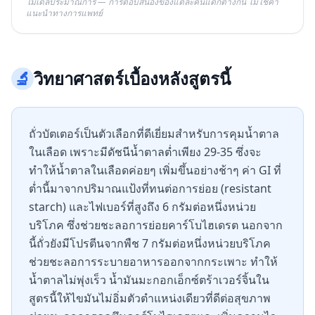
โมเดลประมาณการ — การตอบสนองของแต่ละคนแตกต่างกัน ไม่ใช่คำ
แนะนำทางการแพทย์
🔬
วิทยาศาสตร์เบื้องหลังสูตรนี้
ถั่วบัตเตอร์เป็นตัวเลือกที่ดีเยี่ยมสำหรับการคุมน้ำตาล
ในเลือด เพราะมีดัชนีน้ำตาลต่ำเพียง 29-35 ซึ่งจะ
ทำให้น้ำตาลในเลือดค่อยๆ เพิ่มขึ้นอย่างช้าๆ ค่า GI ที่
ต่ำนี้มาจากปริมาณแป้งที่ทนต่อการย่อย (resistant
starch) และไฟเบอร์ที่สูงถึง 6 กรัมต่อหนึ่งหน่วย
บริโภค ซึ่งช่วยชะลอการย่อยคาร์โบไฮเดรต นอกจาก
นี้ถั่วยังมีโปรตีนจากพืช 7 กรัมต่อหนึ่งหน่วยบริโภค
ช่วยชะลอการระบายอาหารออกจากกระเพาะ ทำให้
น้ำตาลไม่พุ่งเร็ว น้ำมันมะกอกเอ็กซ์ตร้าเวอร์จิ้นใน
สูตรนี้ให้ไขมันไม่อิ่มตัวตำแหน่งเดียวที่ดีต่อสุขภาพ