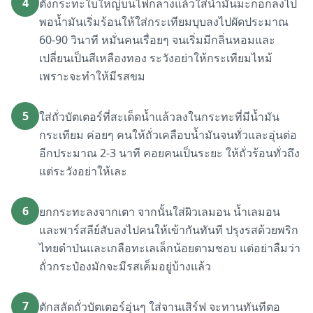
4
ตั้งกระทะใบใหญ่บนไฟกลางแล้วใส่น้ำมันมะกอกลงไป
พอน้ำมันเริ่มร้อนให้ใส่กระเทียมบุบลงไปผัดประมาณ
60-90 วินาที หมั่นคนเรื่อยๆ จนเริ่มมีกลิ่นหอมและ
เปลี่ยนเป็นสีเหลืองทอง ระวังอย่าให้กระเทียมไหม้
เพราะจะทำให้มีรสขม
5
ใส่ถั่วบัตเตอร์ที่สะเด็ดน้ำแล้วลงในกระทะที่มีน้ำมัน
กระเทียม ค่อยๆ คนให้ถั่วเคลือบน้ำมันจนทั่วและอุ่นต่อ
อีกประมาณ 2-3 นาที คอยคนเป็นระยะ ให้ถั่วร้อนทั่วถึง
แต่ระวังอย่าให้เละ
6
ยกกระทะลงจากเตา จากนั้นใส่ผิวเลมอน น้ำเลมอน
และพาร์สลีย์สับลงไปคนให้เข้ากันทันที ปรุงรสด้วยพริก
ไทยดำป่นและเกลือทะเลเล็กน้อยตามชอบ แต่อย่าลืมว่า
ถั่วกระป๋องมักจะมีรสเค็มอยู่บ้างแล้ว
7
ตักสลัดถั่วบัตเตอร์อุ่นๆ ใส่จานเสิร์ฟ จะทานทันทีตอ