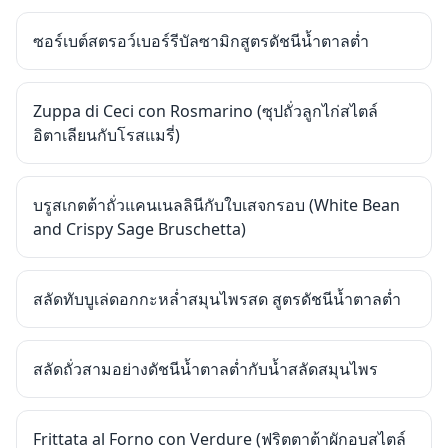
ซอร์เบต์สตรอว์เบอร์รีบัลซามิกสูตรดัชนีน้ำตาลต่ำ
Zuppa di Ceci con Rosmarino (ซุปถั่วลูกไก่สไตล์
อิตาเลียนกับโรสแมรี่)
บรูสเกตต้าถั่วแคนเนลลินีกับใบเสจกรอบ (White Bean
and Crispy Sage Bruschetta)
สลัดทับบูเล่ดอกกะหล่ำสมุนไพรสด สูตรดัชนีน้ำตาลต่ำ
สลัดถั่วสามอย่างดัชนีน้ำตาลต่ำกับน้ำสลัดสมุนไพร
Frittata al Forno con Verdure (ฟริตตาต้าผักอบสไตล์