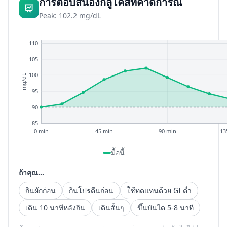
การตอบสนองกลูโคสที่คาดการณ์
Peak: 102.2 mg/dL
110
105
100
mg/dL
95
90
85
0 min
45 min
90 min
13
มื้อนี้
ถ้าคุณ...
กินผักก่อน
กินโปรตีนก่อน
ใช้ทดแทนด้วย GI ต่ำ
เดิน 10 นาทีหลังกิน
เดินสั้นๆ
ขึ้นบันได 5-8 นาที