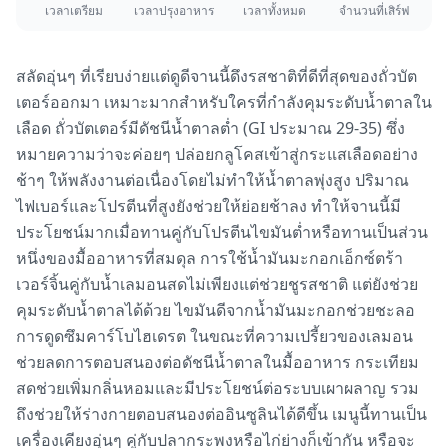
เวลาเตรียม
เวลาปรุงอาหาร
เวลาทั้งหมด
จำนวนที่เสิร์ฟ
สลัดอุ่นๆ ที่เรียบง่ายแต่ดูดีจานนี้ดึงรสชาติที่ดีที่สุดของถั่วบัต
เตอร์ออกมา เหมาะมากสำหรับใครที่กำลังคุมระดับน้ำตาลใน
เลือด ถั่วบัตเตอร์มีดัชนีน้ำตาลต่ำ (GI ประมาณ 29-35) ซึ่ง
หมายความว่าจะค่อยๆ ปล่อยกลูโคสเข้าสู่กระแสเลือดอย่าง
ช้าๆ ให้พลังงานต่อเนื่องโดยไม่ทำให้น้ำตาลพุ่งสูง ปริมาณ
ไฟเบอร์และโปรตีนที่สูงยังช่วยให้ย่อยช้าลง ทำให้จานนี้มี
ประโยชน์มากเมื่อทานคู่กับโปรตีนไขมันต่ำหรือทานเป็นส่วน
หนึ่งของมื้ออาหารที่สมดุล การใช้น้ำมันมะกอกเอ็กซ์ตร้า
เวอร์จิ้นคู่กับน้ำเลมอนสดไม่เพียงแต่ช่วยชูรสชาติ แต่ยังช่วย
คุมระดับน้ำตาลได้ด้วย ไขมันดีจากน้ำมันมะกอกช่วยชะลอ
การดูดซึมคาร์โบไฮเดรต ในขณะที่ความเปรี้ยวของเลมอน
ช่วยลดการตอบสนองต่อดัชนีน้ำตาลในมื้ออาหาร กระเทียม
สดช่วยเพิ่มกลิ่นหอมและมีประโยชน์ต่อระบบเผาผลาญ รวม
ถึงช่วยให้ร่างกายตอบสนองต่ออินซูลินได้ดีขึ้น เมนูนี้ทานเป็น
เครื่องเคียงอุ่นๆ คู่กับปลากระพงหรือไก่ย่างก็เข้ากัน หรือจะ