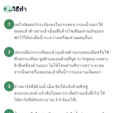
👨‍🍳
วิธีทำ
1
เทถั่วบัตเตอร์กระป๋องลงในกระชอน กรองน้ำออกให้
หมดแล้วล้างผ่านน้ำเย็นเพื่อล้างโซเดียมส่วนเกินออก
พักไว้ให้สะเด็ดน้ำระหว่างเตรียมส่วนผสมอื่นๆ
2
ปอกเปลือกกระเทียมแล้วบุบด้วยด้านแบนของมีดหรือใช้
ที่กดกระเทียม ขูดผิวเลมอนด้วยที่ขูด ระวังขูดเอาเฉพาะ
ผิวสีเหลืองด้านนอก ไม่ให้โดนส่วนสีขาวเพราะจะขม
จากนั้นผ่าครึ่งเลมอนแล้วคั้นน้ำ กรองเอาเมล็ดออก
3
ล้างพาร์สลีย์ด้วยน้ำเย็น ซับให้แห้งด้วยทิชชู่
อเนกประสงค์ แล้วสับใบหยาบๆ เด็ดก้านแข็งทิ้งไป ให้
ได้พาร์สลีย์สับประมาณ 3-4 ช้อนโต๊ะ