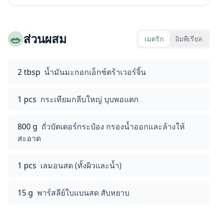
🥗
ส่วนผสม
เมตริก
อิมพีเรียล
2 tbsp
น้ำมันมะกอกเอ็กซ์ตร้าเวอร์จิ้น
1 pcs
กระเทียมกลีบใหญ่ บุบพอแตก
800 g
ถั่วบัตเตอร์กระป๋อง กรองน้ำออกและล้างให้
สะอาด
1 pcs
เลมอนสด (ทั้งผิวและน้ำ)
15 g
พาร์สลีย์ใบแบนสด สับหยาบ