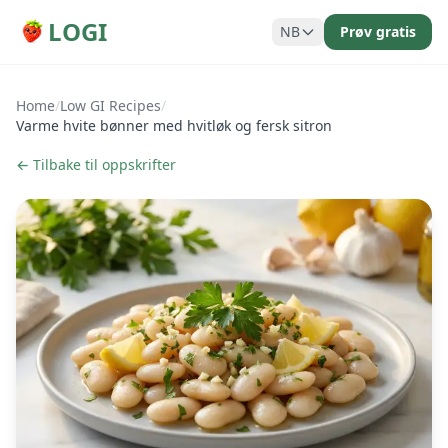
LOGI
NB
Prøv gratis
Home
/
Low GI Recipes
/
Varme hvite bønner med hvitløk og fersk sitron
← Tilbake til oppskrifter