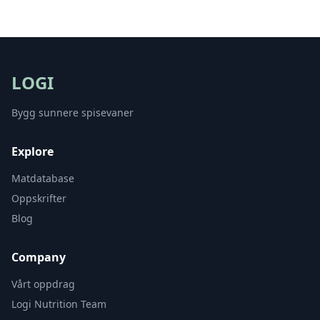
LOGI
Bygg sunnere spisevaner
Explore
Matdatabase
Oppskrifter
Blog
Company
Vårt oppdrag
Logi Nutrition Team