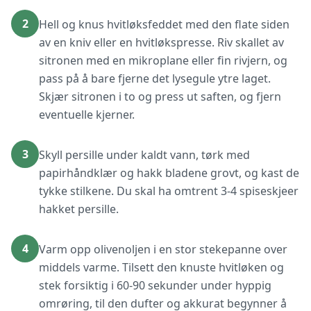
2
Hell og knus hvitløksfeddet med den flate siden
av en kniv eller en hvitløkspresse. Riv skallet av
sitronen med en mikroplane eller fin rivjern, og
pass på å bare fjerne det lysegule ytre laget.
Skjær sitronen i to og press ut saften, og fjern
eventuelle kjerner.
3
Skyll persille under kaldt vann, tørk med
papirhåndklær og hakk bladene grovt, og kast de
tykke stilkene. Du skal ha omtrent 3-4 spiseskjeer
hakket persille.
4
Varm opp olivenoljen i en stor stekepanne over
middels varme. Tilsett den knuste hvitløken og
stek forsiktig i 60-90 sekunder under hyppig
omrøring, til den dufter og akkurat begynner å