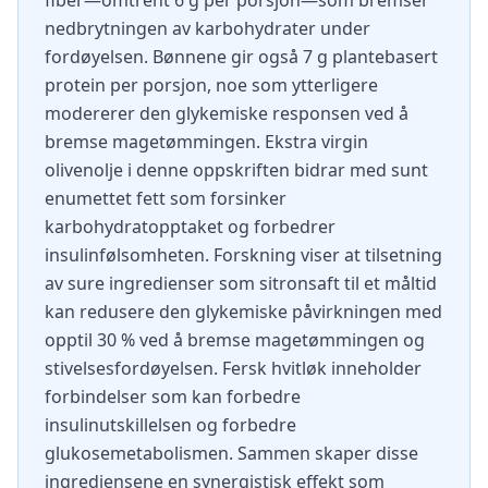
fiber—omtrent 6 g per porsjon—som bremser
nedbrytningen av karbohydrater under
fordøyelsen. Bønnene gir også 7 g plantebasert
protein per porsjon, noe som ytterligere
modererer den glykemiske responsen ved å
bremse magetømmingen. Ekstra virgin
olivenolje i denne oppskriften bidrar med sunt
enumettet fett som forsinker
karbohydratopptaket og forbedrer
insulinfølsomheten. Forskning viser at tilsetning
av sure ingredienser som sitronsaft til et måltid
kan redusere den glykemiske påvirkningen med
opptil 30 % ved å bremse magetømmingen og
stivelsesfordøyelsen. Fersk hvitløk inneholder
forbindelser som kan forbedre
insulinutskillelsen og forbedre
glukosemetabolismen. Sammen skaper disse
ingrediensene en synergistisk effekt som