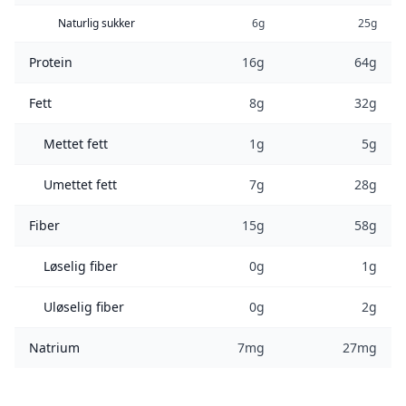
Naturlig sukker
6g
25g
Protein
16g
64g
Fett
8g
32g
Mettet fett
1g
5g
Umettet fett
7g
28g
Fiber
15g
58g
Løselig fiber
0g
1g
Uløselig fiber
0g
2g
Natrium
7mg
27mg