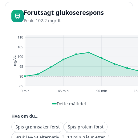
Forutsagt glukoserespons
Peak: 102.2 mg/dL
110
105
100
mg/dL
95
90
85
0 min
45 min
90 min
13
Dette måltidet
Hva om du...
Spis grønnsaker først
Spis protein först
Bruk lav-GI alternativ
10 min gåtur etter