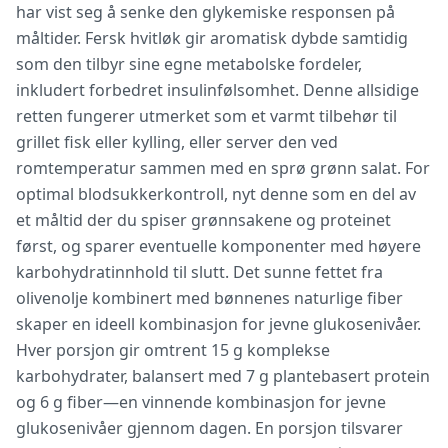
har vist seg å senke den glykemiske responsen på
måltider. Fersk hvitløk gir aromatisk dybde samtidig
som den tilbyr sine egne metabolske fordeler,
inkludert forbedret insulinfølsomhet. Denne allsidige
retten fungerer utmerket som et varmt tilbehør til
grillet fisk eller kylling, eller server den ved
romtemperatur sammen med en sprø grønn salat. For
optimal blodsukkerkontroll, nyt denne som en del av
et måltid der du spiser grønnsakene og proteinet
først, og sparer eventuelle komponenter med høyere
karbohydratinnhold til slutt. Det sunne fettet fra
olivenolje kombinert med bønnenes naturlige fiber
skaper en ideell kombinasjon for jevne glukosenivåer.
Hver porsjon gir omtrent 15 g komplekse
karbohydrater, balansert med 7 g plantebasert protein
og 6 g fiber—en vinnende kombinasjon for jevne
glukosenivåer gjennom dagen. En porsjon tilsvarer