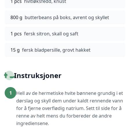
1 pcs
hvitløksfedd, knust
800 g
butterbeans på boks, avrent og skyllet
1 pcs
fersk sitron, skall og saft
15 g
fersk bladpersille, grovt hakket
👨‍🍳
Instruksjoner
1
Hell av de hermetiske hvite bønnene grundig i et
dørslag og skyll dem under kaldt rennende vann
for å fjerne overflødig natrium. Sett til side for å
renne av helt mens du forbereder de andre
ingrediensene.