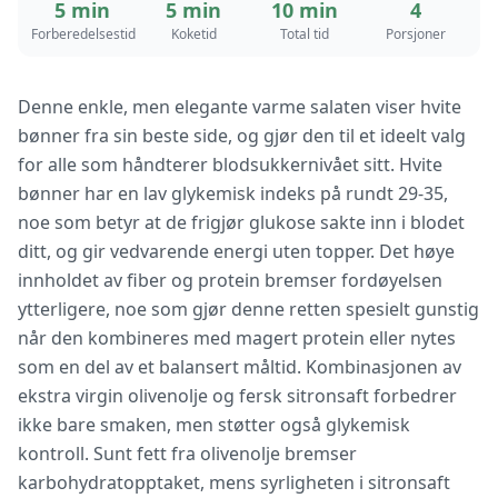
5 min
5 min
10 min
4
Forberedelsestid
Koketid
Total tid
Porsjoner
Denne enkle, men elegante varme salaten viser hvite
bønner fra sin beste side, og gjør den til et ideelt valg
for alle som håndterer blodsukkernivået sitt. Hvite
bønner har en lav glykemisk indeks på rundt 29-35,
noe som betyr at de frigjør glukose sakte inn i blodet
ditt, og gir vedvarende energi uten topper. Det høye
innholdet av fiber og protein bremser fordøyelsen
ytterligere, noe som gjør denne retten spesielt gunstig
når den kombineres med magert protein eller nytes
som en del av et balansert måltid. Kombinasjonen av
ekstra virgin olivenolje og fersk sitronsaft forbedrer
ikke bare smaken, men støtter også glykemisk
kontroll. Sunt fett fra olivenolje bremser
karbohydratopptaket, mens syrligheten i sitronsaft