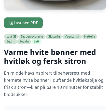
Last ned PDF
Lavt GI
Diabetesvennlig
Glutenfri
Vegetarisk
Nøttefri
Eggfri
Soyafri
Lett
Varme hvite bønner med
hvitløk og fersk sitron
En middelhavsinspirert tilbehørsrett med
kremete hvite bønner i duftende hvitløksolje og
frisk sitron—klar på bare 10 minutter for stabilt
blodsukker.