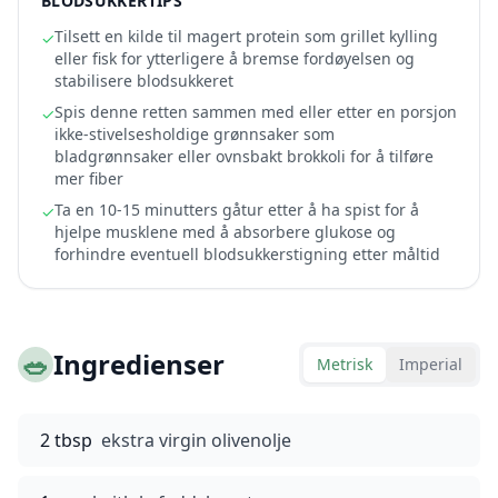
BLODSUKKERTIPS
Tilsett en kilde til magert protein som grillet kylling
✓
eller fisk for ytterligere å bremse fordøyelsen og
stabilisere blodsukkeret
Spis denne retten sammen med eller etter en porsjon
✓
ikke-stivelsesholdige grønnsaker som
bladgrønnsaker eller ovnsbakt brokkoli for å tilføre
mer fiber
Ta en 10-15 minutters gåtur etter å ha spist for å
✓
hjelpe musklene med å absorbere glukose og
forhindre eventuell blodsukkerstigning etter måltid
🥗
Ingredienser
Metrisk
Imperial
2 tbsp
ekstra virgin olivenolje