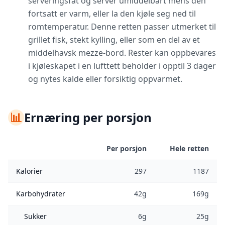
serveringsfat og server umiddelbart mens den
fortsatt er varm, eller la den kjøle seg ned til
romtemperatur. Denne retten passer utmerket til
grillet fisk, stekt kylling, eller som en del av et
middelhavsk mezze-bord. Rester kan oppbevares
i kjøleskapet i en lufttett beholder i opptil 3 dager
og nytes kalde eller forsiktig oppvarmet.
📊
Ernæring per porsjon
Per porsjon
Hele retten
Kalorier
297
1187
Karbohydrater
42g
169g
Sukker
6g
25g