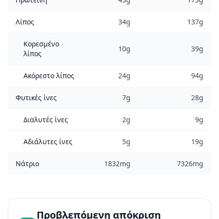
Λίπος
34g
137g
Κορεσμένο
10g
39g
λίπος
Ακόρεστο λίπος
24g
94g
Φυτικές ίνες
7g
28g
Διαλυτές ίνες
2g
9g
Αδιάλυτες ίνες
5g
19g
Νάτριο
1832mg
7326mg
Προβλεπόμενη απόκριση