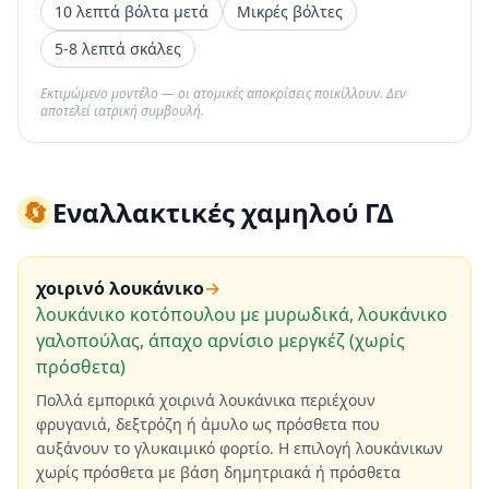
10 λεπτά βόλτα μετά
Μικρές βόλτες
5-8 λεπτά σκάλες
Εκτιμώμενο μοντέλο — οι ατομικές αποκρίσεις ποικίλλουν. Δεν
αποτελεί ιατρική συμβουλή.
🔄
Εναλλακτικές χαμηλού ΓΔ
χοιρινό λουκάνικο
→
λουκάνικο κοτόπουλου με μυρωδικά, λουκάνικο
γαλοπούλας, άπαχο αρνίσιο μεργκέζ (χωρίς
πρόσθετα)
Πολλά εμπορικά χοιρινά λουκάνικα περιέχουν
φρυγανιά, δεξτρόζη ή άμυλο ως πρόσθετα που
αυξάνουν το γλυκαιμικό φορτίο. Η επιλογή λουκάνικων
χωρίς πρόσθετα με βάση δημητριακά ή πρόσθετα