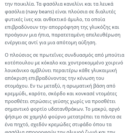
την ποικιλία. Τα φασόλια κανελίνι και τα λευκά
φασόλια (navy beans) είναι πλούσια σε διαλυτές
φυτικές ίνες και ανθεκτικό άμυλο, τα οποία
επιβραδύνουν την απορρόφηση της γλυκόζης και
προάγουν μια ήπια, παρατεταμένη απελευθέρωση
ενέργειας αντί για μια απότομη αύξηση.
Ο πλούσιος σε πρωτεΐνες συνδυασμός από μπούτια
κοτόπουλου με κόκαλο και χοντροκομμένο χοιρινό
λουκάνικο αμβλύνει περαιτέρω κάθε γλυκαιμική
απόκριση επιβραδύνοντας την κένωση του
στομάχου. Εν τω μεταξύ, η αρωματική βάση από
κρεμμύδι, καρότο, σκόρδο και κονκασέ ντομάτες
προσθέτει στρώσεις γεύσης χωρίς να προσθέτει
σημαντικό φορτίο υδατανθράκων. Το μακρύ, αργό
ψήσιμο σε χαμηλό φούρνο μετατρέπει τα πάντα σε
ένα πηχτό, σχεδόν κρεμώδες στιφάδο όπου τα
φασόλια απορροφούν τον αλμυρό ζωμό και την