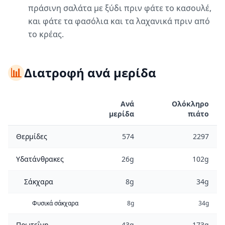
πράσινη σαλάτα με ξύδι πριν φάτε το κασουλέ,
και φάτε τα φασόλια και τα λαχανικά πριν από
το κρέας.
📊
Διατροφή ανά μερίδα
Ανά
Ολόκληρο
μερίδα
πιάτο
Θερμίδες
574
2297
Υδατάνθρακες
26g
102g
Σάκχαρα
8g
34g
Φυσικά σάκχαρα
8g
34g
Πρωτεΐνη
43g
173g