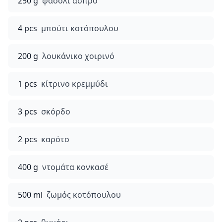
250 g
φασόλι άσπρο
4 pcs
μπούτι κοτόπουλου
200 g
λουκάνικο χοιρινό
1 pcs
κίτρινο κρεμμύδι
3 pcs
σκόρδο
2 pcs
καρότο
400 g
ντομάτα κονκασέ
500 ml
ζωμός κοτόπουλου