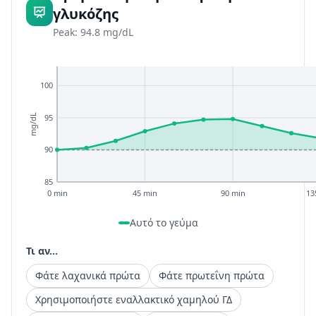
γλυκόζης
Peak: 94.8 mg/dL
100
95
mg/dL
90
85
0 min
45 min
90 min
13
Αυτό το γεύμα
Τι αν...
Φάτε λαχανικά πρώτα
Φάτε πρωτεΐνη πρώτα
Χρησιμοποιήστε εναλλακτικό χαμηλού ΓΔ