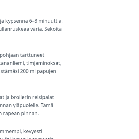
 ja kypsennä 6–8 minuuttia,
kullanruskeaa väriä. Sekoita
 pohjaan tarttuneet
kananliemi, timjaminoksat,
säästämäsi 200 ml papujen
 ja broilerin reisipalat
innan yläpuolelle. Tämä
an rapean pinnan.
tummempi, kevyesti