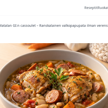
Reseptit
Ruoka
Matalan GI:n cassoulet – Ranskalainen valkopapupata ilman verenso