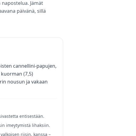
n napostelua. Jämät
aavana päivänä, sillä
isten cannellini-papujen,
n kuorman (7,5)
erin nousun ja vakaan
ivastetta entisestään.
in imeytymistä lihaksiin.
valkoisen riisin, kanssa –