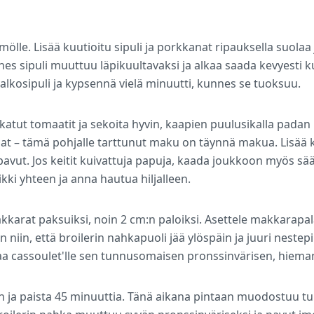
lle. Lisää kuutioitu sipuli ja porkkanat ripauksella suolaa
unnes sipuli muuttuu läpikuultavaksi ja alkaa saada kevyesti 
lkosipuli ja kypsennä vielä minuutti, kunnes se tuoksuu.
tut tomaatit ja sekoita hyvin, kaapien puulusikalla padan
lat – tämä pohjalle tarttunut maku on täynnä makua. Lisää 
i pavut. Jos keitit kuivattuja papuja, kaada joukkoon myös 
ikki yhteen ja anna hautua hiljalleen.
akkarat paksuiksi, noin 2 cm:n paloiksi. Asettele makkarapalat
iin, että broilerin nahkapuoli jää ylöspäin ja juuri nestep
taa cassoulet'lle sen tunnusomaisen pronssinvärisen, hiem
iin ja paista 45 minuuttia. Tänä aikana pintaan muodostuu 