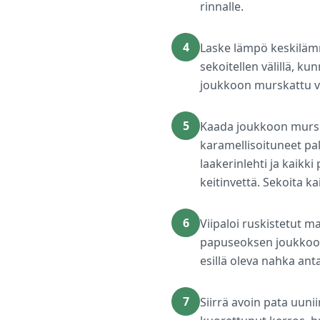
rinnalle.
4
Laske lämpö keskilämmö
sekoitellen välillä, k
joukkoon murskattu va
5
Kaada joukkoon murska
karamellisoituneet pa
laakerinlehti ja kaikk
keitinvettä. Sekoita ka
6
Viipaloi ruskistetut m
papuseoksen joukkoon n
esillä oleva nahka an
7
Siirrä avoin pata uun