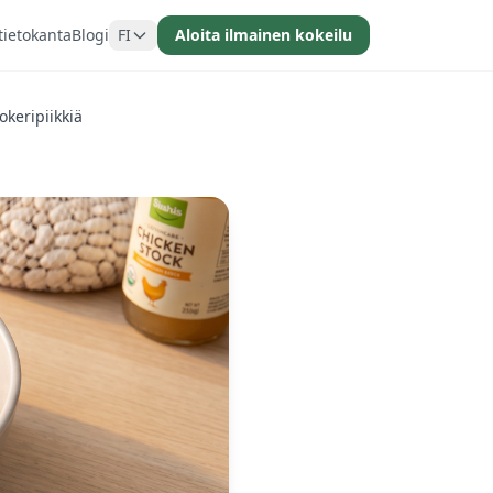
tietokanta
Blogi
FI
Aloita ilmainen kokeilu
keripiikkiä