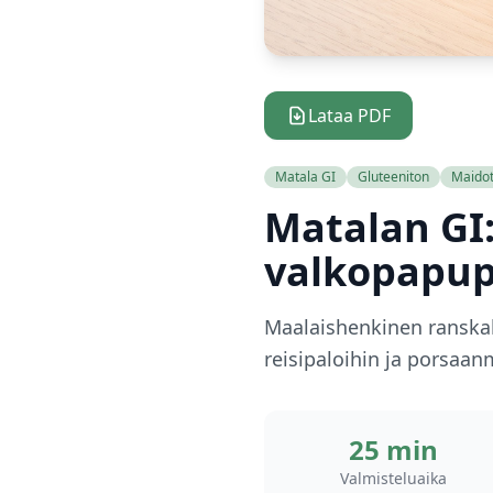
Lataa PDF
Matala GI
Gluteeniton
Maido
Matalan GI:
valkopapup
Maalaishenkinen ranskala
reisipaloihin ja porsaan
25 min
Valmisteluaika