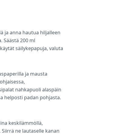
lä ja anna hautua hiljalleen
a. Säästä 200 ml
käytät säilykepapuja, valuta
ouspaperilla ja mausta
pohjaisessa,
sipalat nahkapuoli alaspäin
aa helposti padan pohjasta.
ina keskilämmöllä,
 Siirrä ne lautaselle kanan