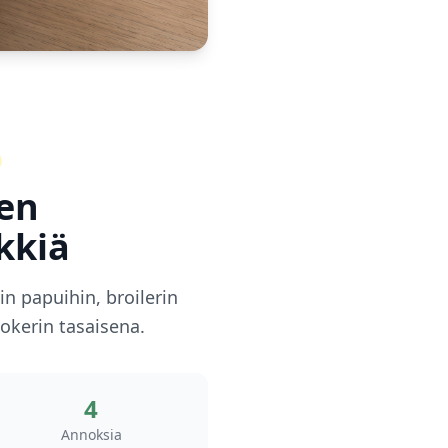
nen
kkiä
n papuihin, broilerin
okerin tasaisena.
4
Annoksia