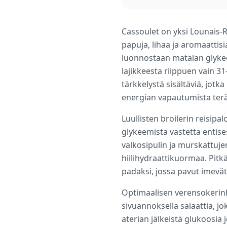
Cassoulet on yksi Lounais-R
papuja, lihaa ja aromaattisia
luonnostaan matalan glykee
lajikkeesta riippuen vain 31–
tärkkelystä sisältäviä, jot
energian vapautumista teräv
Luullisten broilerin reisip
glykeemistä vastetta entis
valkosipulin ja murskattuj
hiilihydraattikuormaa. Pit
padaksi, jossa pavut imevät
Optimaalisen verensokerinha
sivuannoksella salaattia, j
aterian jälkeistä glukoosia