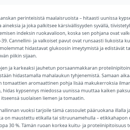
anskan perinteisistä maalaisruoista – hitaasti uunissa kyps
 aineksia ja joka palkitsee kärsivällisyyden syvällä, tiivistet
misen indeksin ruokavalioon, koska sen pohjana ovat valko
39. Cannellini- ja valkoiset pavut ovat runsaasti liukoista ku
ka molemmat hidastavat glukoosin imeytymistä ja edistävät ta
än piikin sijaan.
alojen ja karkeaksi jauhetun porsaanmakkaran proteiinipito
estään hidastamalla mahalaukun tyhjenemistä. Samaan aika
en tomaattien aromaattinen pohja lisää makukerroksia ilma
kä, hidas kypsennys miedossa uunissa muuttaa kaiken paksuk
 itseensä suolaisen liemen ja tomaatin.
llinnan vuoksi tarjoile tämä cassoulet pääruokana illalla ja
oka on maustettu etikalla tai sitruunamehulla – etikkahapon
 jopa 30 %. Tämän ruoan korkea kuitu- ja proteiinipitoisuus 