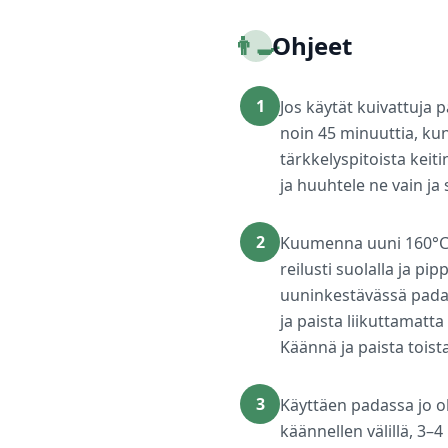
👨‍🍳
Ohjeet
1
Jos käytät kuivattuja p
noin 45 minuuttia, kun
tärkkelyspitoista keit
ja huuhtele ne vain ja
2
Kuumenna uuni 160°C:ee
reilusti suolalla ja p
uuninkestävässä padas
ja paista liikuttamatt
Käännä ja paista toista
3
Käyttäen padassa jo o
käännellen välillä, 3–