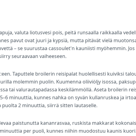
apuja, valuta liotusvesi pois, peitä runsaalla raikkaalla vedel
nes pavut ovat juuri ja kypsiä, mutta pitävät vielä muotons
invettä – se suurustaa cassoulet'n kauniisti myöhemmin. Jos 
 siirry seuraavaan vaiheeseen.
n. Taputtele broilerin reisipalat huolellisesti kuiviksi tal
ippurilla molemmin puolin. Kuumenna oliiviöljy isossa, paksu
sa tai valurautapadassa keskilämmöllä. Aseta broilerin rei
a 5–6 minuuttia, kunnes nahka on syvän kullanruskea ja irto
 puolta 2 minuuttia, siirrä sitten lautaselle.
levaa paistunutta kananrasvaa, ruskista makkarat kokonais
4 minuuttia per puoli, kunnes niihin muodostuu kaunis kuori.