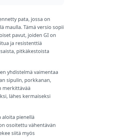
ennetty pata, jossa on
yllä maulla. Tämä versio sopii
iset pavut, joiden GI on
itua ja resistenttiä
saista, pitkäkestoista
inen yhdistelmä vaimentaa
an sipulin, porkkanan,
n merkittävää
si, lähes kermaiseksi
 aloita pienellä
 on osoitettu vähentävän
tekee siitä myös