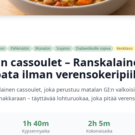
ton
Pähkinätön
Munaton
Soijaton
Diabeetikoille sopiva
Keskitaso
n cassoulet – Ranskalai
ata ilman verensokeripii
inen cassoulet, joka perustuu matalan GI:n valkoisii
makkaraan – täyttävää lohturuokaa, joka pitää verens
1h 40m
2h 5m
Kypsennyaika
Kokonaisaika