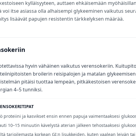
kestoiseen kylläisyyteen, auttaen ehkäisemään myöhäisilla
lä voi itse asiassa olla alhaisempi glykeeminen vaikutus seur
tys lisäävät papujen resistentin tärkkelyksen määrää.
sokeriin
tettavissa hyvin vähäinen vaikutus verensokeriin. Kuitupito
teiinipitoisten broilerin reisipalojen ja matalan glykeemise
istelmän pitäisi tuottaa lempeän, pitkäkestoisen verensok
rgian 4–5 tunniksi.
ENSOKERITIPAT
ö proteiini ja kasvikset ensin ennen papuja vaimentaaksesi glukoos
uti 10–15 minuutin kävelystä aterian jälkeen tehostaaksesi glukoos
ltä tarjoilemasta korkean GI:n lisukkeiden, kuten vaalean leivän tai 