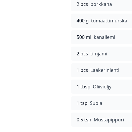
2 pcs
porkkana
400 g
tomaattimurska
500 ml
kanaliemi
2 pcs
timjami
1 pcs
Laakerinlehti
1 tbsp
Oliiviöljy
1 tsp
Suola
0.5 tsp
Mustapippuri