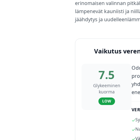
erinomaisen valinnan pitkä
lämpenevät kauniisti ja niil
jäähdytys ja uudelleenlämmi
Vaikutus veren
Odo
7.5
pro
yhd
Glykeeminen
kuorma
ene
LOW
VER
Sy
✓
Na
✓
Vä
✓