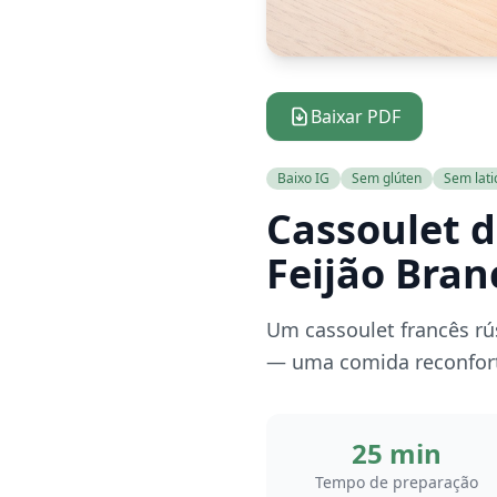
Baixar PDF
Baixo IG
Sem glúten
Sem lati
Cassoulet 
Feijão Bra
Um cassoulet francês rús
— uma comida reconfort
25 min
Tempo de preparação