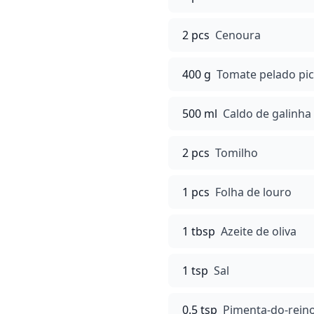
2 pcs
Cenoura
400 g
Tomate pelado pi
500 ml
Caldo de galinha
2 pcs
Tomilho
1 pcs
Folha de louro
1 tbsp
Azeite de oliva
1 tsp
Sal
0.5 tsp
Pimenta-do-reino