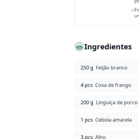
pe
Ev
✓
um
🥗
Ingredientes
250 g
Feijão branco
4 pcs
Coxa de frango
200 g
Linguiça de porco
1 pcs
Cebola amarela
3 pcs
Alho