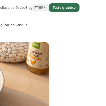
as
Base de Dados
Blog
PT-BR
Teste gratuito
 Açúcar no Sangue