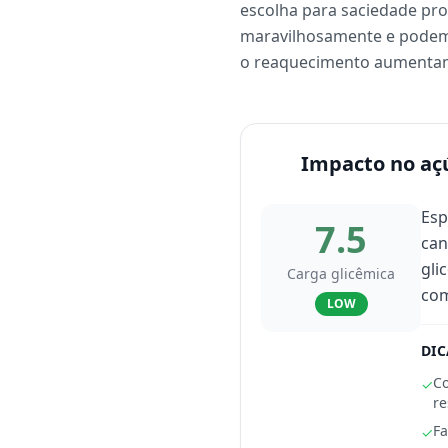
escolha para saciedade pr
maravilhosamente e podem, 
o reaquecimento aumentam o
Impacto no aç
Esp
7.5
can
gli
Carga glicêmica
com
LOW
DIC
Co
✓
re
Fa
✓