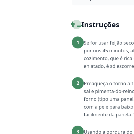
👨‍🍳
Instruções
1
Se for usar feijão se
por uns 45 minutos, a
cozimento, que é rica
enlatado, é só escorre
2
Preaqueça o forno a 
sal e pimenta-do-rein
forno (tipo uma panel
com a pele para baixo
facilmente da panela. 
3
Usando a gordura do f