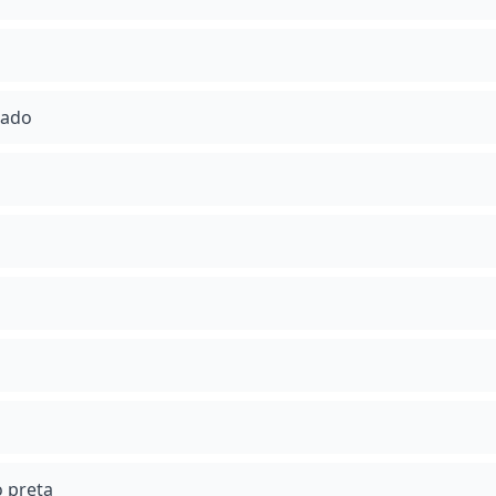
cado
 preta