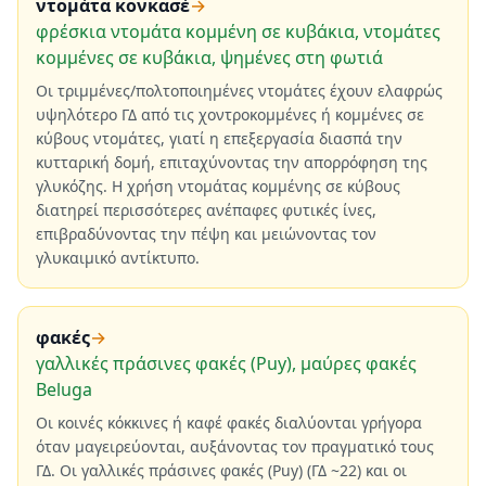
ντομάτα κονκασέ
→
φρέσκια ντομάτα κομμένη σε κυβάκια, ντομάτες
κομμένες σε κυβάκια, ψημένες στη φωτιά
Οι τριμμένες/πολτοποιημένες ντομάτες έχουν ελαφρώς
υψηλότερο ΓΔ από τις χοντροκομμένες ή κομμένες σε
κύβους ντομάτες, γιατί η επεξεργασία διασπά την
κυτταρική δομή, επιταχύνοντας την απορρόφηση της
γλυκόζης. Η χρήση ντομάτας κομμένης σε κύβους
διατηρεί περισσότερες ανέπαφες φυτικές ίνες,
επιβραδύνοντας την πέψη και μειώνοντας τον
γλυκαιμικό αντίκτυπο.
φακές
→
γαλλικές πράσινες φακές (Puy), μαύρες φακές
Beluga
Οι κοινές κόκκινες ή καφέ φακές διαλύονται γρήγορα
όταν μαγειρεύονται, αυξάνοντας τον πραγματικό τους
ΓΔ. Οι γαλλικές πράσινες φακές (Puy) (ΓΔ ~22) και οι