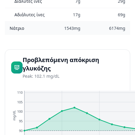
Διαλυτές ίνες
7g
29g
Αδιάλυτες ίνες
17g
69g
Νάτριο
1543mg
6174mg
Προβλεπόμενη απόκριση
γλυκόζης
Peak: 102.1 mg/dL
110
105
100
mg/dL
95
90