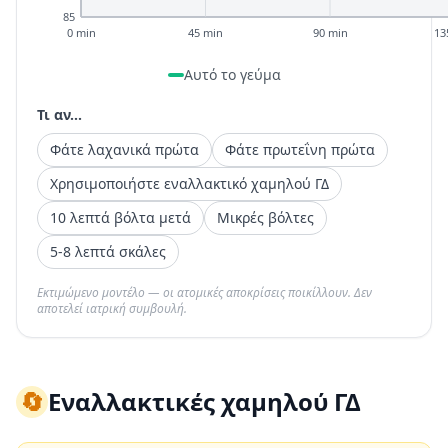
85
0 min
45 min
90 min
13
Αυτό το γεύμα
Τι αν...
Φάτε λαχανικά πρώτα
Φάτε πρωτεΐνη πρώτα
Χρησιμοποιήστε εναλλακτικό χαμηλού ΓΔ
10 λεπτά βόλτα μετά
Μικρές βόλτες
5-8 λεπτά σκάλες
Εκτιμώμενο μοντέλο — οι ατομικές αποκρίσεις ποικίλλουν. Δεν
αποτελεί ιατρική συμβουλή.
🔄
Εναλλακτικές χαμηλού ΓΔ