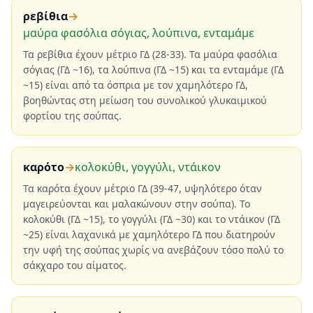
ρεβίθια
→
μαύρα φασόλια σόγιας, λούπινα, ενταμάμε
Τα ρεβίθια έχουν μέτριο ΓΔ (28-33). Τα μαύρα φασόλια
σόγιας (ΓΔ ~16), τα λούπινα (ΓΔ ~15) και τα ενταμάμε (ΓΔ
~15) είναι από τα όσπρια με τον χαμηλότερο ΓΔ,
βοηθώντας στη μείωση του συνολικού γλυκαιμικού
φορτίου της σούπας.
καρότο
→
κολοκύθι, γογγύλι, ντάικον
Τα καρότα έχουν μέτριο ΓΔ (39-47, υψηλότερο όταν
μαγειρεύονται και μαλακώνουν στην σούπα). Το
κολοκύθι (ΓΔ ~15), το γογγύλι (ΓΔ ~30) και το ντάικον (ΓΔ
~25) είναι λαχανικά με χαμηλότερο ΓΔ που διατηρούν
την υφή της σούπας χωρίς να ανεβάζουν τόσο πολύ το
σάκχαρο του αίματος.