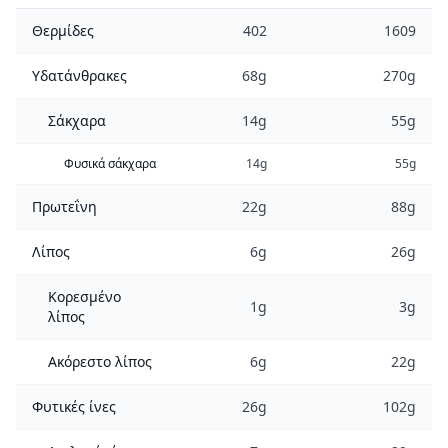
Θερμίδες
402
1609
Υδατάνθρακες
68g
270g
Σάκχαρα
14g
55g
Φυσικά σάκχαρα
14g
55g
Πρωτεΐνη
22g
88g
Λίπος
6g
26g
Κορεσμένο
1g
3g
λίπος
Ακόρεστο λίπος
6g
22g
Φυτικές ίνες
26g
102g