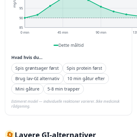
mg/dL
95
90
85
0 min
45 min
90 min
13
Dette måltid
Hvad hvis du...
Spis grøntsager først
Spis protein først
Brug lav-GI alternativ
10 min gåtur efter
Mini gåture
5-8 min trapper
Estimeret model — individuelle reaktioner varierer. Ikke medicinsk
rådgivning.
🔄
Lavere GI-alternativer