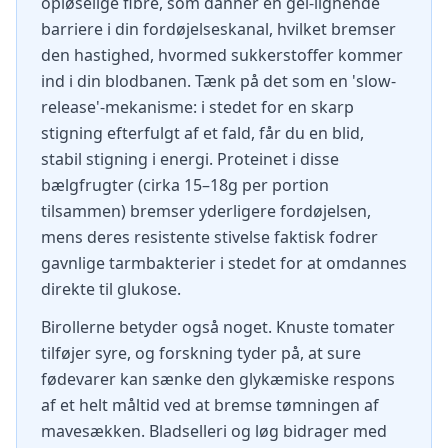
opløselige fibre, som danner en gel-lignende
barriere i din fordøjelseskanal, hvilket bremser
den hastighed, hvormed sukkerstoffer kommer
ind i din blodbanen. Tænk på det som en 'slow-
release'-mekanisme: i stedet for en skarp
stigning efterfulgt af et fald, får du en blid,
stabil stigning i energi. Proteinet i disse
bælgfrugter (cirka 15–18g per portion
tilsammen) bremser yderligere fordøjelsen,
mens deres resistente stivelse faktisk fodrer
gavnlige tarmbakterier i stedet for at omdannes
direkte til glukose.
Birollerne betyder også noget. Knuste tomater
tilføjer syre, og forskning tyder på, at sure
fødevarer kan sænke den glykæmiske respons
af et helt måltid ved at bremse tømningen af
mavesækken. Bladselleri og løg bidrager med