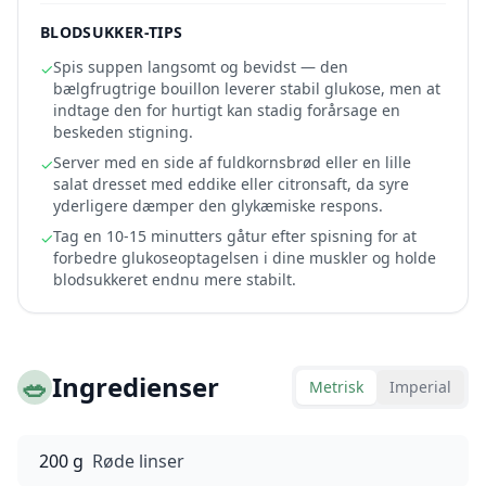
BLODSUKKER-TIPS
Spis suppen langsomt og bevidst — den
✓
bælgfrugtrige bouillon leverer stabil glukose, men at
indtage den for hurtigt kan stadig forårsage en
beskeden stigning.
Server med en side af fuldkornsbrød eller en lille
✓
salat dresset med eddike eller citronsaft, da syre
yderligere dæmper den glykæmiske respons.
Tag en 10-15 minutters gåtur efter spisning for at
✓
forbedre glukoseoptagelsen i dine muskler og holde
blodsukkeret endnu mere stabilt.
🥗
Ingredienser
Metrisk
Imperial
200 g
Røde linser