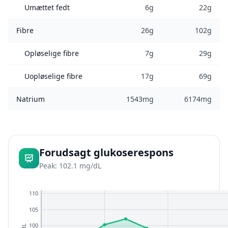
Umættet fedt
6g
22g
Fibre
26g
102g
Opløselige fibre
7g
29g
Uopløselige fibre
17g
69g
Natrium
1543mg
6174mg
Forudsagt glukoserespons
Peak: 102.1 mg/dL
110
105
100