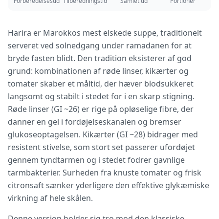
Forberedelsestid
Tilberedningstid
Samlet tid
Portioner
Harira er Marokkos mest elskede suppe, traditionelt
serveret ved solnedgang under ramadanen for at
bryde fasten blidt. Den tradition eksisterer af god
grund: kombinationen af røde linser, kikærter og
tomater skaber et måltid, der hæver blodsukkeret
langsomt og stabilt i stedet for i en skarp stigning.
Røde linser (GI ~26) er rige på opløselige fibre, der
danner en gel i fordøjelseskanalen og bremser
glukoseoptagelsen. Kikærter (GI ~28) bidrager med
resistent stivelse, som stort set passerer ufordøjet
gennem tyndtarmen og i stedet fodrer gavnlige
tarmbakterier. Surheden fra knuste tomater og frisk
citronsaft sænker yderligere den effektive glykæmiske
virkning af hele skålen.
Denne version holder sig tro mod den klassiske