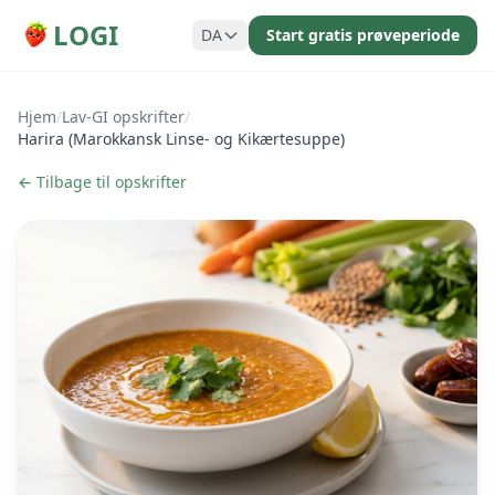
LOGI
DA
Start gratis prøveperiode
Hjem
/
Lav-GI opskrifter
/
Harira (Marokkansk Linse- og Kikærtesuppe)
← Tilbage til opskrifter