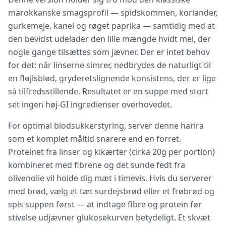
marokkanske smagsprofil — spidskommen, koriander,
gurkemeje, kanel og røget paprika — samtidig med at
den bevidst udelader den lille mængde hvidt mel, der
nogle gange tilsættes som jævner. Der er intet behov
for det: når linserne simrer, nedbrydes de naturligt til
en fløjlsblød, gryderetslignende konsistens, der er lige
så tilfredsstillende. Resultatet er en suppe med stort
set ingen høj-GI ingredienser overhovedet.
For optimal blodsukkerstyring, server denne harira
som et komplet måltid snarere end en forret.
Proteinet fra linser og kikærter (cirka 20g per portion)
kombineret med fibrene og det sunde fedt fra
olivenolie vil holde dig mæt i timevis. Hvis du serverer
med brød, vælg et tæt surdejsbrød eller et frøbrød og
spis suppen først — at indtage fibre og protein før
stivelse udjævner glukosekurven betydeligt. Et skvæt