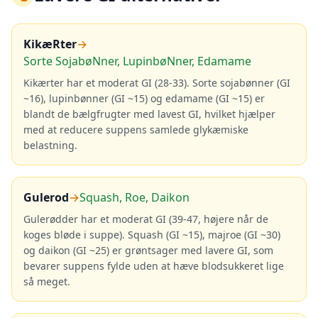
KikæRter
→
Sorte SojabøNner, LupinbøNner, Edamame
Kikærter har et moderat GI (28-33). Sorte sojabønner (GI
~16), lupinbønner (GI ~15) og edamame (GI ~15) er
blandt de bælgfrugter med lavest GI, hvilket hjælper
med at reducere suppens samlede glykæmiske
belastning.
Gulerod
→
Squash, Roe, Daikon
Gulerødder har et moderat GI (39-47, højere når de
koges bløde i suppe). Squash (GI ~15), majroe (GI ~30)
og daikon (GI ~25) er grøntsager med lavere GI, som
bevarer suppens fylde uden at hæve blodsukkeret lige
så meget.