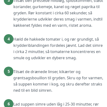
3
Tilsæt den pressede hvidløg, spidskommen, stødt
koriander, gurkemeje, kanel og røget paprika til
gryden. Rør konstant i cirka 60 sekunder, så
krydderierne udvikler deres smag i varmen, indtil
køkkenet fyldes med en varm, ristet aroma.
4
Hæld de hakkede tomater i, og rør grundigt, så
krydderiblandingen fordeles jævnt. Lad det simre
i cirka 2 minutter, så tomaterne koncentreres en
smule og udvikler en dybere smag.
5
Tilsæt de drænede linser, kikærter og
grøntsagsbouillon til gryden. Skru op for varmen,
så suppen kommer i kog, og skru derefter straks
ned til en blid simren.
6
Lad suppen simre uden låg i 25-30 minutter, rør