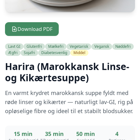
Download PDF
Lavt GI
Glutenfri
Mælkefri
Vegetarisk
Vegansk
Nøddefri
Ægfri
Sojafri
Diabetesvenlig
Middel
Harira (Marokkansk Linse-
og Kikærtesuppe)
En varmt krydret marokkansk suppe fyldt med
røde linser og kikærter — naturligt lav-GI, rig på
opløselige fibre og ideel til et stabilt blodsukker.
15 min
35 min
50 min
4