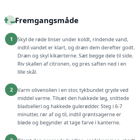
👨‍🍳
Fremgangsmåde
1
Skyl de røde linser under koldt, rindende vand,
indtil vandet er klart, og dræn dem derefter godt.
Dræn og skyl kikærterne. Sæt begge dele til side.
Riv skallen af citronen, og pres saften ned i en
lille skål.
2
Varm olivenolien i en stor, tykbundet gryde ved
middel varme. Tilsæt den hakkede løg, snittede
bladselleri og hakkede gulerødder. Steg i 6-7
minutter, rør af og til, indtil grøntsagerne er
bløde og begynder at tage farve i kanterne.