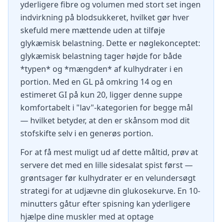
yderligere fibre og volumen med stort set ingen
indvirkning på blodsukkeret, hvilket gør hver
skefuld mere mættende uden at tilføje
glykæmisk belastning. Dette er nøglekonceptet:
glykæmisk belastning tager højde for både
*typen* og *mængden* af kulhydrater i en
portion. Med en GL på omkring 14 og en
estimeret GI på kun 20, ligger denne suppe
komfortabelt i "lav"-kategorien for begge mål
— hvilket betyder, at den er skånsom mod dit
stofskifte selv i en generøs portion.
For at få mest muligt ud af dette måltid, prøv at
servere det med en lille sidesalat spist først —
grøntsager før kulhydrater er en velundersøgt
strategi for at udjævne din glukosekurve. En 10-
minutters gåtur efter spisning kan yderligere
hjælpe dine muskler med at optage