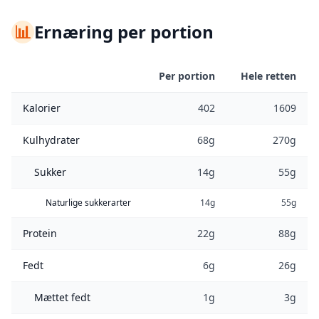
📊
Ernæring per portion
Per portion
Hele retten
Kalorier
402
1609
Kulhydrater
68g
270g
Sukker
14g
55g
Naturlige sukkerarter
14g
55g
Protein
22g
88g
Fedt
6g
26g
Mættet fedt
1g
3g