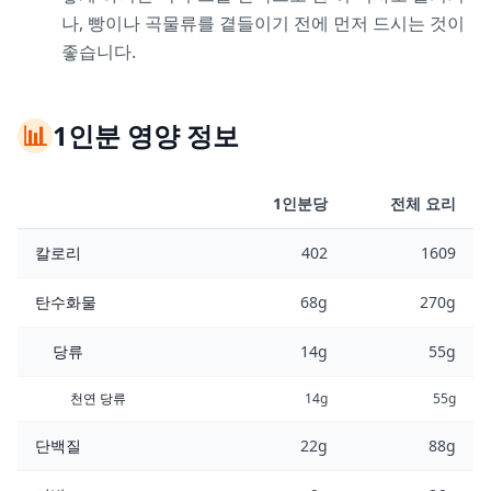
나, 빵이나 곡물류를 곁들이기 전에 먼저 드시는 것이
좋습니다.
📊
1인분 영양 정보
1인분당
전체 요리
칼로리
402
1609
탄수화물
68g
270g
당류
14g
55g
천연 당류
14g
55g
단백질
22g
88g