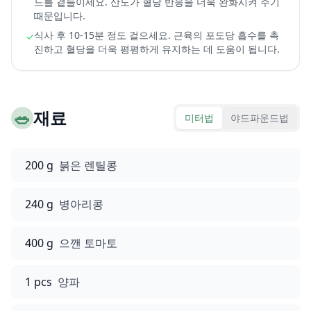
드를 곁들이세요. 산도가 혈당 반응을 더욱 완화시켜 주기
때문입니다.
식사 후 10-15분 정도 걸으세요. 근육의 포도당 흡수를 촉
✓
진하고 혈당을 더욱 평평하게 유지하는 데 도움이 됩니다.
🥗
재료
미터법
야드파운드법
200 g
붉은 렌틸콩
240 g
병아리콩
400 g
으깬 토마토
1 pcs
양파