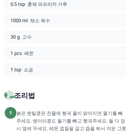
0.5 tsp
훈제 파프리카 가루
1000 ml
채소 육수
30 g
고수
1 pcs
레몬
1 tsp
소금
👨‍🍳
조리법
1
붉은 렌틸콩은 찬물에 헹궈 물이 맑아지면 물기를 빼
주세요. 병아리콩도 물기를 빼고 헹궈주세요. 둘 다 잠
시 옆에 두세요. 레몬 껍질을 갈고 즙을 짜서 작은 그릇