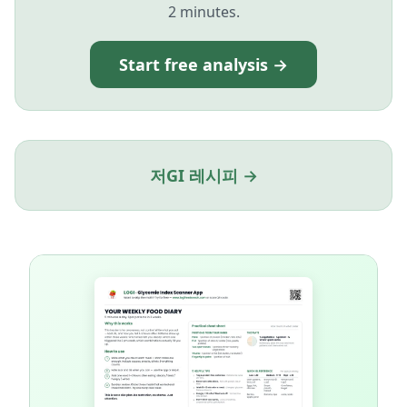
2 minutes.
Start free analysis →
저GI 레시피 →