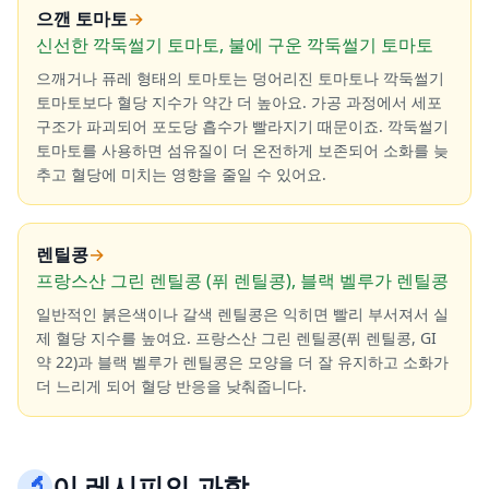
으깬 토마토
→
신선한 깍둑썰기 토마토, 불에 구운 깍둑썰기 토마토
으깨거나 퓨레 형태의 토마토는 덩어리진 토마토나 깍둑썰기
토마토보다 혈당 지수가 약간 더 높아요. 가공 과정에서 세포
구조가 파괴되어 포도당 흡수가 빨라지기 때문이죠. 깍둑썰기
토마토를 사용하면 섬유질이 더 온전하게 보존되어 소화를 늦
추고 혈당에 미치는 영향을 줄일 수 있어요.
렌틸콩
→
프랑스산 그린 렌틸콩 (퓌 렌틸콩), 블랙 벨루가 렌틸콩
일반적인 붉은색이나 갈색 렌틸콩은 익히면 빨리 부서져서 실
제 혈당 지수를 높여요. 프랑스산 그린 렌틸콩(퓌 렌틸콩, GI
약 22)과 블랙 벨루가 렌틸콩은 모양을 더 잘 유지하고 소화가
더 느리게 되어 혈당 반응을 낮춰줍니다.
🔬
이 레시피의 과학