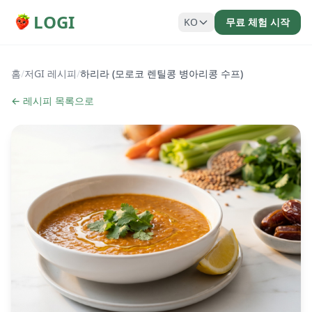
LOGI
KO
무료 체험 시작
홈
/
저GI 레시피
/
하리라 (모로코 렌틸콩 병아리콩 수프)
← 레시피 목록으로