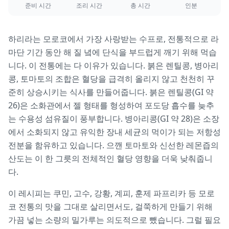
준비 시간
조리 시간
총 시간
인분
하리라는 모로코에서 가장 사랑받는 수프로, 전통적으로 라
마단 기간 동안 해 질 녘에 단식을 부드럽게 깨기 위해 먹습
니다. 이 전통에는 다 이유가 있습니다. 붉은 렌틸콩, 병아리
콩, 토마토의 조합은 혈당을 급격히 올리지 않고 천천히 꾸
준히 상승시키는 식사를 만들어줍니다. 붉은 렌틸콩(GI 약
26)은 소화관에서 젤 형태를 형성하여 포도당 흡수를 늦추
는 수용성 섬유질이 풍부합니다. 병아리콩(GI 약 28)은 소장
에서 소화되지 않고 유익한 장내 세균의 먹이가 되는 저항성
전분을 함유하고 있습니다. 으깬 토마토와 신선한 레몬즙의
산도는 이 한 그릇의 전체적인 혈당 영향을 더욱 낮춰줍니
다.
이 레시피는 쿠민, 고수, 강황, 계피, 훈제 파프리카 등 모로
코 전통의 맛을 그대로 살리면서도, 걸쭉하게 만들기 위해
가끔 넣는 소량의 밀가루는 의도적으로 뺐습니다. 그럴 필요