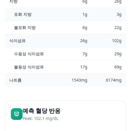
지방
6g
26g
포화 지방
1g
3g
불포화 지방
6g
22g
식이섬유
26g
102g
수용성 식이섬유
7g
29g
불용성 식이섬유
17g
69g
나트륨
1543mg
6174mg
예측 혈당 반응
Peak: 102.1 mg/dL