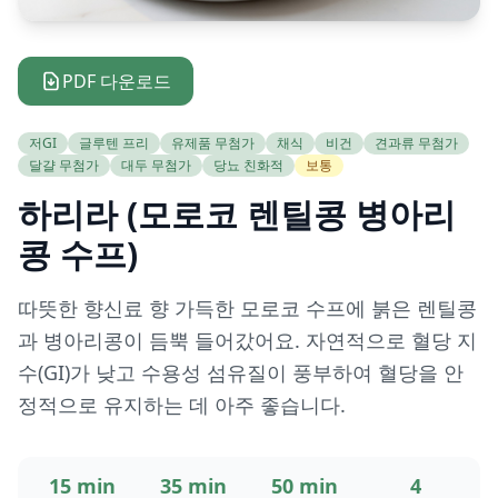
PDF 다운로드
저GI
글루텐 프리
유제품 무첨가
채식
비건
견과류 무첨가
달걀 무첨가
대두 무첨가
당뇨 친화적
보통
하리라 (모로코 렌틸콩 병아리
콩 수프)
따뜻한 향신료 향 가득한 모로코 수프에 붉은 렌틸콩
과 병아리콩이 듬뿍 들어갔어요. 자연적으로 혈당 지
수(GI)가 낮고 수용성 섬유질이 풍부하여 혈당을 안
정적으로 유지하는 데 아주 좋습니다.
15 min
35 min
50 min
4