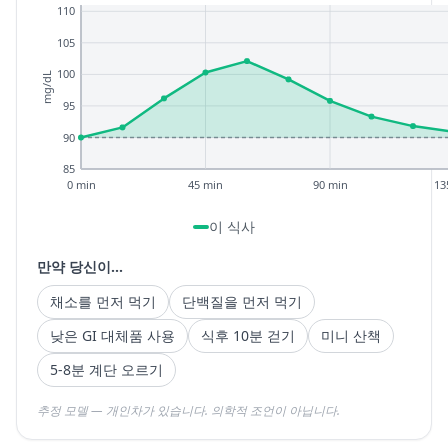
110
105
100
mg/dL
95
90
85
0 min
45 min
90 min
13
이 식사
만약 당신이...
채소를 먼저 먹기
단백질을 먼저 먹기
낮은 GI 대체품 사용
식후 10분 걷기
미니 산책
5-8분 계단 오르기
추정 모델 — 개인차가 있습니다. 의학적 조언이 아닙니다.