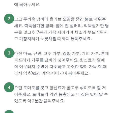
에 담아두세요.
2
크고 두꺼운 냄비에 올리브 오일을 중간 불로 데워주
세요. 깍둑썰기한 양파, 얇게 썬 셀러리, 깍둑썰기한 당
근을 넣고 6~7분간 가끔 저어가며 채소가 부드러워지
고 가장자리가 노릇해질 때까지 볶아주세요.
3
다진 마늘, 큐민, 고수 가루, 강황 가루, 계피 가루, 훈제
파프리카 가루를 냄비에 넣어주세요. 향신료가 열에
잘 어우러져 주방에 따뜻하고 고소한 향이 가득 찰 때
까지 약 60초간 계속 저어가며 볶아주세요.
4
으깬 토마토를 붓고 향신료가 골고루 섞이도록 잘 저
어주세요. 토마토가 약간 농축되고 더 깊은 맛이 날 수
있도록 약 2분간 끓여주세요.