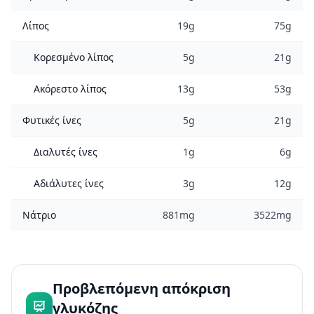
Λίπος
19g
75g
Κορεσμένο λίπος
5g
21g
Ακόρεστο λίπος
13g
53g
Φυτικές ίνες
5g
21g
Διαλυτές ίνες
1g
6g
Αδιάλυτες ίνες
3g
12g
Νάτριο
881mg
3522mg
Προβλεπόμενη απόκριση
γλυκόζης