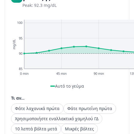
Peak: 92.3 mg/dL
100
95
mg/dL
90
85
0 min
45 min
90 min
13
Αυτό το γεύμα
Τι αν...
Φάτε λαχανικά πρώτα
Φάτε πρωτεΐνη πρώτα
Χρησιμοποιήστε εναλλακτικό χαμηλού ΓΔ
10 λεπτά βόλτα μετά
Μικρές βόλτες