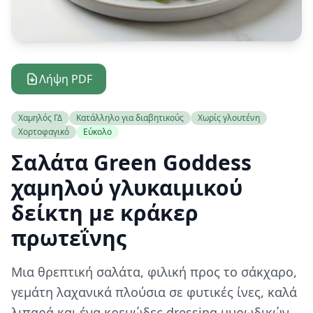
Λήψη PDF
Χαμηλός ΓΔ
Κατάλληλο για διαβητικούς
Χωρίς γλουτένη
Χορτοφαγικό
Εύκολο
Σαλάτα Green Goddess
χαμηλού γλυκαιμικού
δείκτη με κράκερ
πρωτεΐνης
Μια θρεπτική σαλάτα, φιλική προς το σάκχαρο,
γεμάτη λαχανικά πλούσια σε φυτικές ίνες, καλά
λιπαρά και ένα κρεμώδες dressing μυρωδικών