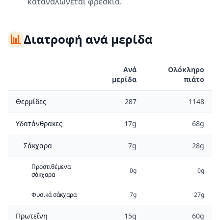
καταναλώνεται φρέσκια.
📊
Διατροφή ανά μερίδα
Ανά
Ολόκληρο
μερίδα
πιάτο
Θερμίδες
287
1148
Υδατάνθρακες
17g
68g
Σάκχαρα
7g
28g
Προστιθέμενα
0g
0g
σάκχαρα
Φυσικά σάκχαρα
7g
27g
Πρωτεΐνη
15g
60g