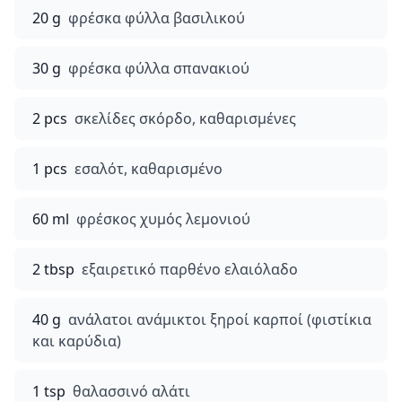
20 g
φρέσκα φύλλα βασιλικού
30 g
φρέσκα φύλλα σπανακιού
2 pcs
σκελίδες σκόρδο, καθαρισμένες
1 pcs
εσαλότ, καθαρισμένο
60 ml
φρέσκος χυμός λεμονιού
2 tbsp
εξαιρετικό παρθένο ελαιόλαδο
40 g
ανάλατοι ανάμικτοι ξηροί καρποί (φιστίκια
και καρύδια)
1 tsp
θαλασσινό αλάτι