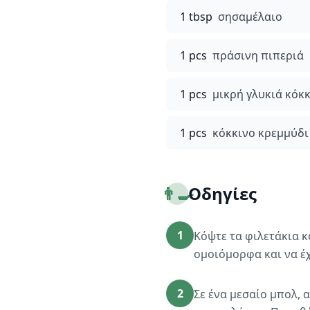
1 tbsp
σησαμέλαιο
1 pcs
πράσινη πιπεριά
1 pcs
μικρή γλυκιά κόκ
1 pcs
κόκκινο κρεμμύδι
👨‍🍳
Οδηγίες
1
Κόψτε τα φιλετάκια 
ομοιόμορφα και να έ
2
Σε ένα μεσαίο μπολ, 