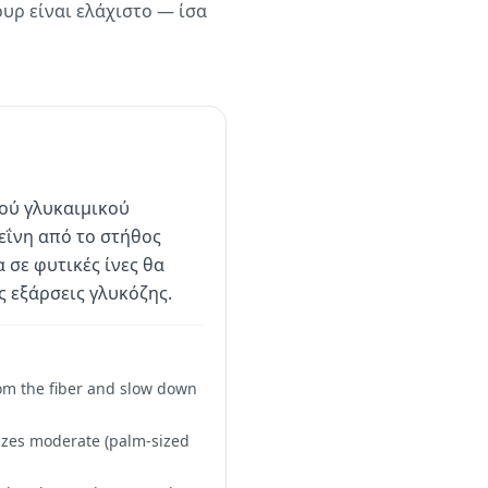
υρ είναι ελάχιστο — ίσα
ού γλυκαιμικού
τεΐνη από το στήθος
 σε φυτικές ίνες θα
 εξάρσεις γλυκόζης.
rom the fiber and slow down
izes moderate (palm-sized