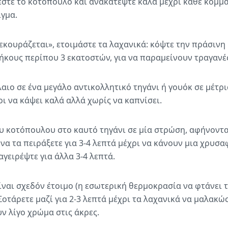
στε το κοτόπουλο και ανακατέψτε καλά μέχρι κάθε κομμά
ίγμα.
κουράζεται», ετοιμάστε τα λαχανικά: κόψτε την πράσινη 
ήκους περίπου 3 εκατοστών, για να παραμείνουν τραγανέ
αιο σε ένα μεγάλο αντικολλητικό τηγάνι ή γουόκ σε μέτρ
ρι να κάψει καλά αλλά χωρίς να καπνίσει.
υ κοτόπουλου στο καυτό τηγάνι σε μία στρώση, αφήνοντα
να τα πειράξετε για 3-4 λεπτά μέχρι να κάνουν μια χρυσ
αγειρέψτε για άλλα 3-4 λεπτά.
ναι σχεδόν έτοιμο (η εσωτερική θερμοκρασία να φτάνει τ
 Σοτάρετε μαζί για 2-3 λεπτά μέχρι τα λαχανικά να μαλακ
ν λίγο χρώμα στις άκρες.