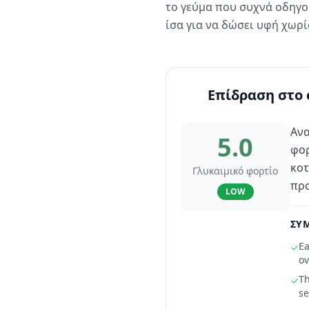
το γεύμα που συχνά οδηγο
ίσα για να δώσει υφή χωρ
Επίδραση στο 
Ανα
5.0
φορ
κοτ
Γλυκαιμικό φορτίο
προ
LOW
ΣΥΜ
Ea
✓
ov
Th
✓
se