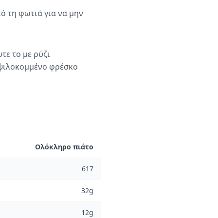
ό τη φωτιά για να μην
τε το με ρύζι
 ψιλοκομμένο φρέσκο
Ολόκληρο πιάτο
617
32g
12g