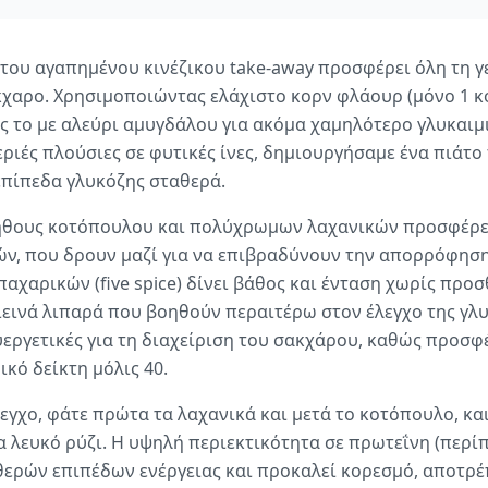
 του αγαπημένου κινέζικου take-away προσφέρει όλη τη γ
αρο. Χρησιμοποιώντας ελάχιστο κορν φλάουρ (μόνο 1 κο
ς το με αλεύρι αμυγδάλου για ακόμα χαμηλότερο γλυκαιμι
ιές πλούσιες σε φυτικές ίνες, δημιουργήσαμε ένα πιάτο 
επίπεδα γλυκόζης σταθερά.
θους κοτόπουλου και πολύχρωμων λαχανικών προσφέρει
ών, που δρουν μαζί για να επιβραδύνουν την απορρόφηση
αχαρικών (five spice) δίνει βάθος και ένταση χωρίς προ
εινά λιπαρά που βοηθούν περαιτέρω στον έλεγχο της γλυ
ευεργετικές για τη διαχείριση του σακχάρου, καθώς προσφ
ικό δείκτη μόλις 40.
λεγχο, φάτε πρώτα τα λαχανικά και μετά το κοτόπουλο, κα
α λευκό ρύζι. Η υψηλή περιεκτικότητα σε πρωτεΐνη (περίπ
ερών επιπέδων ενέργειας και προκαλεί κορεσμό, αποτρέπ