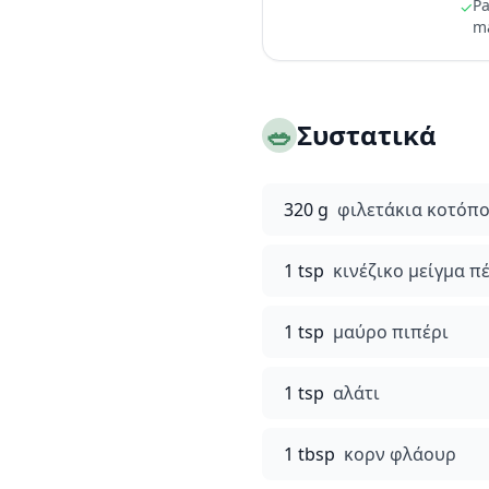
Pa
✓
ma
🥗
Συστατικά
320 g
φιλετάκια κοτόπ
1 tsp
κινέζικο μείγμα 
1 tsp
μαύρο πιπέρι
1 tsp
αλάτι
1 tbsp
κορν φλάουρ