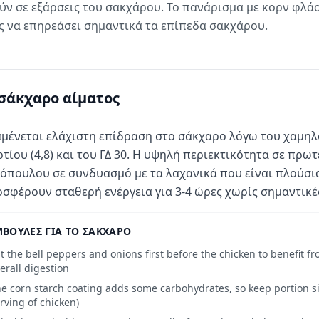
ύν σε εξάρσεις του σακχάρου. Το πανάρισμα με κορν φλάο
ίς να επηρεάσει σημαντικά τα επίπεδα σακχάρου.
σάκχαρο αίματος
μένεται ελάχιστη επίδραση στο σάκχαρο λόγω του χαμηλ
τίου (4,8) και του ΓΔ 30. Η υψηλή περιεκτικότητα σε πρω
όπουλου σε συνδυασμό με τα λαχανικά που είναι πλούσια
σφέρουν σταθερή ενέργεια για 3-4 ώρες χωρίς σημαντικές
ΒΟΥΛΈΣ ΓΙΑ ΤΟ ΣΆΚΧΑΡΟ
t the bell peppers and onions first before the chicken to benefit f
erall digestion
e corn starch coating adds some carbohydrates, so keep portion s
rving of chicken)