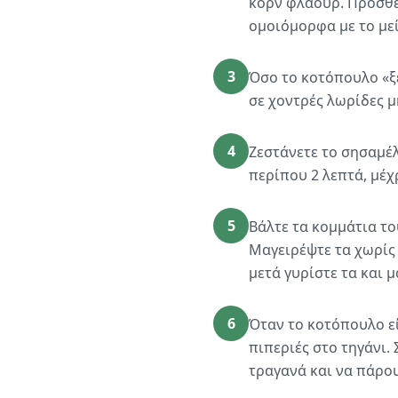
κορν φλάουρ. Προσθέ
ομοιόμορφα με το με
3
Όσο το κοτόπουλο «ξε
σε χοντρές λωρίδες μ
4
Ζεστάνετε το σησαμέλ
περίπου 2 λεπτά, μέχ
5
Βάλτε τα κομμάτια το
Μαγειρέψτε τα χωρίς 
μετά γυρίστε τα και μ
6
Όταν το κοτόπουλο εί
πιπεριές στο τηγάνι.
τραγανά και να πάρου