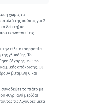
εύση χωρίς τα
υταλιά της σούπας για 2
κό δείκτη) και
που ικανοποιεί τις
 την τέλεια ισορροπία
 της γλυκόζης. Το
σθήκη ζάχαρης, ενώ το
καιμικής απόκρισης. Οι
έρουν βιταμίνη C και
ι συνοδέψτε το πιάτο με
ου 40γρ. ανά μερίδα)
οντας τις λιγούρες μετά