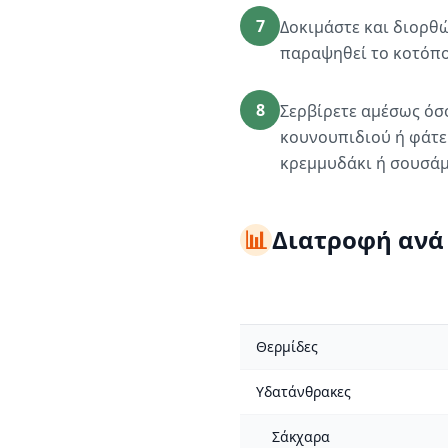
7
Δοκιμάστε και διορθώ
παραψηθεί το κοτόπου
8
Σερβίρετε αμέσως όσο
κουνουπιδιού ή φάτε
κρεμμυδάκι ή σουσάμι
📊
Διατροφή ανά
Θερμίδες
Υδατάνθρακες
Σάκχαρα