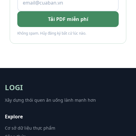
Tải PDF miễn phí
Không spam. Hủy đăng ký bất cứ lúc nào.
LOGI
Xây dựng thói quen ăn uống lành mạnh hơn
Explore
Cơ sở dữ liệu thực phẩm