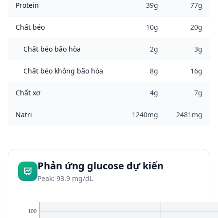
Protein
39g
77g
Chất béo
10g
20g
Chất béo bão hòa
2g
3g
Chất béo không bão hòa
8g
16g
Chất xơ
4g
7g
Natri
1240mg
2481mg
Phản ứng glucose dự kiến
Peak: 93.9 mg/dL
100