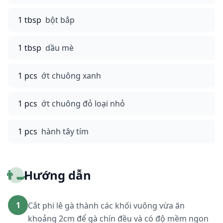
1 tbsp
bột bắp
1 tbsp
dầu mè
1 pcs
ớt chuông xanh
1 pcs
ớt chuông đỏ loại nhỏ
1 pcs
hành tây tím
👨‍🍳
Hướng dẫn
1
Cắt phi lê gà thành các khối vuông vừa ăn
khoảng 2cm để gà chín đều và có độ mềm ngon