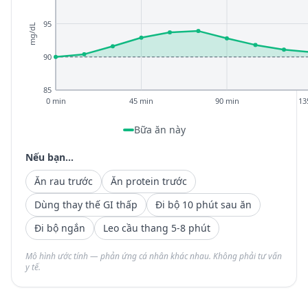
95
mg/dL
90
85
0 min
45 min
90 min
13
Bữa ăn này
Nếu bạn...
Ăn rau trước
Ăn protein trước
Dùng thay thế GI thấp
Đi bộ 10 phút sau ăn
Đi bộ ngắn
Leo cầu thang 5-8 phút
Mô hình ước tính — phản ứng cá nhân khác nhau. Không phải tư vấn
y tế.