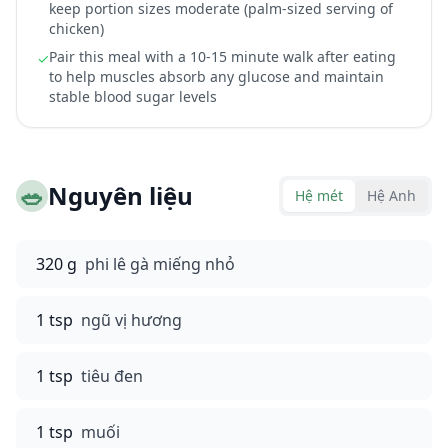
keep portion sizes moderate (palm-sized serving of
chicken)
Pair this meal with a 10-15 minute walk after eating
✓
to help muscles absorb any glucose and maintain
stable blood sugar levels
🥗
Nguyên liệu
Hệ mét
Hệ Anh
320 g
phi lê gà miếng nhỏ
1 tsp
ngũ vị hương
1 tsp
tiêu đen
1 tsp
muối