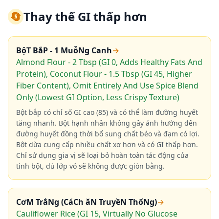
🔄
Thay thế GI thấp hơn
BộT BắP - 1 MuỗNg Canh
→
Almond Flour - 2 Tbsp (GI 0, Adds Healthy Fats And
Protein), Coconut Flour - 1.5 Tbsp (GI 45, Higher
Fiber Content), Omit Entirely And Use Spice Blend
Only (Lowest GI Option, Less Crispy Texture)
Bột bắp có chỉ số GI cao (85) và có thể làm đường huyết
tăng nhanh. Bột hạnh nhân không gây ảnh hưởng đến
đường huyết đồng thời bổ sung chất béo và đạm có lợi.
Bột dừa cung cấp nhiều chất xơ hơn và có GI thấp hơn.
Chỉ sử dụng gia vị sẽ loại bỏ hoàn toàn tác động của
tinh bột, dù lớp vỏ sẽ không được giòn bằng.
CơM TrắNg (CáCh ăN TruyềN ThốNg)
→
Cauliflower Rice (GI 15, Virtually No Glucose