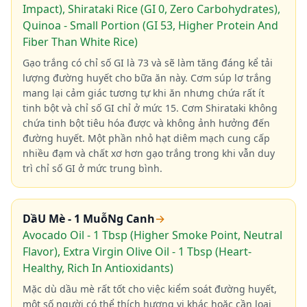
Impact), Shirataki Rice (GI 0, Zero Carbohydrates),
Quinoa - Small Portion (GI 53, Higher Protein And
Fiber Than White Rice)
Gạo trắng có chỉ số GI là 73 và sẽ làm tăng đáng kể tải
lượng đường huyết cho bữa ăn này. Cơm súp lơ trắng
mang lại cảm giác tương tự khi ăn nhưng chứa rất ít
tinh bột và chỉ số GI chỉ ở mức 15. Cơm Shirataki không
chứa tinh bột tiêu hóa được và không ảnh hưởng đến
đường huyết. Một phần nhỏ hạt diêm mạch cung cấp
nhiều đạm và chất xơ hơn gạo trắng trong khi vẫn duy
trì chỉ số GI ở mức trung bình.
DầU Mè - 1 MuỗNg Canh
→
Avocado Oil - 1 Tbsp (Higher Smoke Point, Neutral
Flavor), Extra Virgin Olive Oil - 1 Tbsp (Heart-
Healthy, Rich In Antioxidants)
Mặc dù dầu mè rất tốt cho việc kiểm soát đường huyết,
một số người có thể thích hương vị khác hoặc cần loại