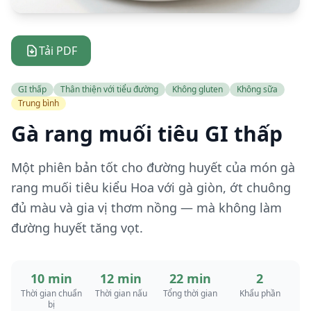
Tải PDF
GI thấp
Thân thiện với tiểu đường
Không gluten
Không sữa
Trung bình
Gà rang muối tiêu GI thấp
Một phiên bản tốt cho đường huyết của món gà
rang muối tiêu kiểu Hoa với gà giòn, ớt chuông
đủ màu và gia vị thơm nồng — mà không làm
đường huyết tăng vọt.
10 min
12 min
22 min
2
Thời gian chuẩn
Thời gian nấu
Tổng thời gian
Khẩu phần
bị