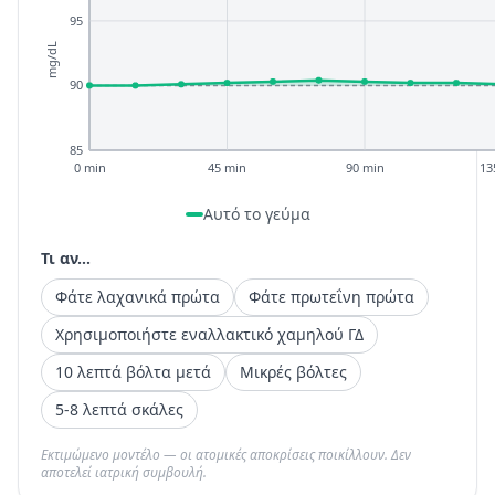
95
mg/dL
90
85
0 min
45 min
90 min
13
Αυτό το γεύμα
Τι αν...
Φάτε λαχανικά πρώτα
Φάτε πρωτεΐνη πρώτα
Χρησιμοποιήστε εναλλακτικό χαμηλού ΓΔ
10 λεπτά βόλτα μετά
Μικρές βόλτες
5-8 λεπτά σκάλες
Εκτιμώμενο μοντέλο — οι ατομικές αποκρίσεις ποικίλλουν. Δεν
αποτελεί ιατρική συμβουλή.