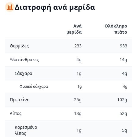
📊
Διατροφή ανά μερίδα
Ανά
Ολόκληρο
μερίδα
πιάτο
Θερμίδες
233
933
Υδατάνθρακες
4g
14g
Σάκχαρα
1g
4g
Φυσικά σάκχαρα
1g
4g
Πρωτεΐνη
25g
102g
Λίπος
13g
52g
Κορεσμένο
1g
5g
λίπος