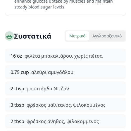
enhance glucose uptake by muscles and maintain
steady blood sugar levels
🥗
Συστατικά
Μετρικό
Αγγλοσαξονικό
16 oz
φιλέτα μπακαλιάρου, χωρίς πέτσα
0.75 cup
αλεύρι αμυγδάλου
2 tbsp
μουστάρδα Ντιζόν
3 tbsp
φρέσκος μαϊντανός, ψιλοκομμένος
2 tbsp
φρέσκος άνηθος, ψιλοκομμένος