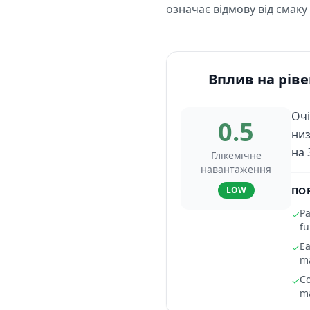
означає відмову від смак
Вплив на ріве
Очі
0.5
низ
на 
Глікемічне
навантаження
LOW
ПО
Pa
✓
fu
Ea
✓
m
Co
✓
ma