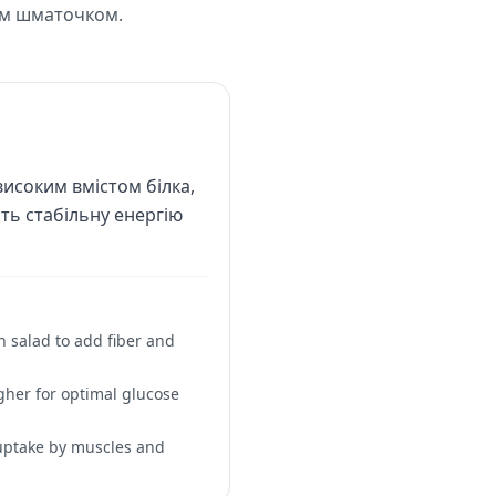
им шматочком.
високим вмістом білка,
ть стабільну енергію
n salad to add fiber and
higher for optimal glucose
 uptake by muscles and