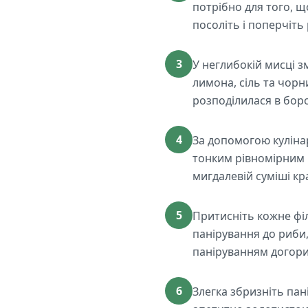
потрібно для того, щ
посоліть і поперчіть 
3
У неглибокій мисці з
лимона, сіль та чор
розподілилася в бор
4
За допомогою куліна
тонким рівномірним ш
мигдалевій суміші к
5
Притисніть кожне фі
панірування до риби,
паніруванням догори
6
Злегка збризніть пан