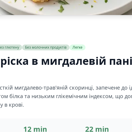
ез глютену
Без молочних продуктів
Легке
ріска в мигдалевій пані
усткій мигдалево-трав'яній скоринці, запечене до і
том білка та низьким глікемічним індексом, що д
у в крові.
12 min
22 min