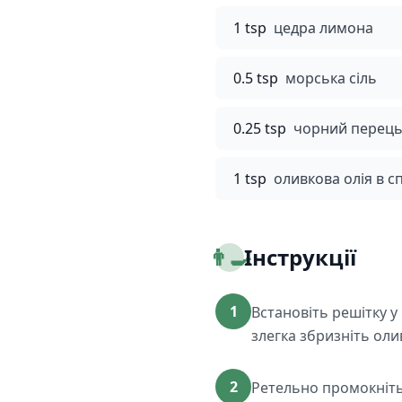
1 tsp
цедра лимона
0.5 tsp
морська сіль
0.25 tsp
чорний перець
1 tsp
оливкова олія в с
👨‍🍳
Інструкції
1
Встановіть решітку у 
злегка збризніть оли
2
Ретельно промокніть