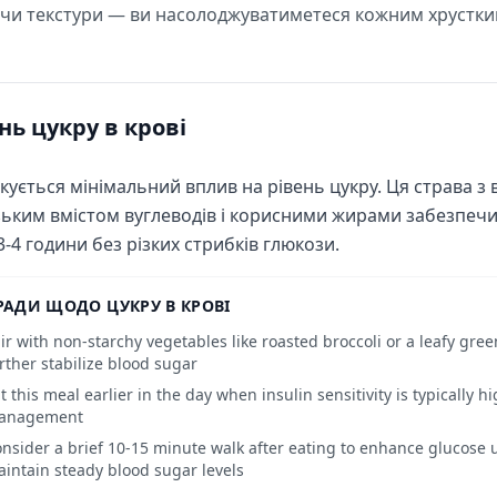
у чи текстури — ви насолоджуватиметеся кожним хрустк
нь цукру в крові
кується мінімальний вплив на рівень цукру. Ця страва з 
ьким вмістом вуглеводів і корисними жирами забезпечи
3-4 години без різких стрибків глюкози.
РАДИ ЩОДО ЦУКРУ В КРОВІ
ir with non-starchy vegetables like roasted broccoli or a leafy gree
rther stabilize blood sugar
t this meal earlier in the day when insulin sensitivity is typically 
anagement
nsider a brief 10-15 minute walk after eating to enhance glucose
intain steady blood sugar levels