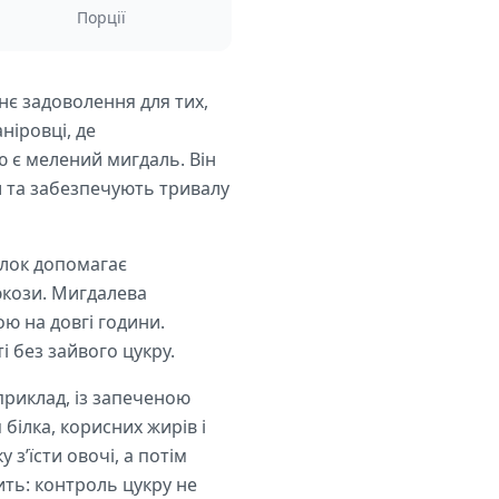
Порції
жнє задоволення для тих,
ніровці, де
ю є мелений мигдаль. Він
и та забезпечують тривалу
Білок допомагає
юкози. Мигдалева
ю на довгі години.
і без зайвого цукру.
риклад, із запеченою
білка, корисних жирів і
з’їсти овочі, а потім
ить: контроль цукру не