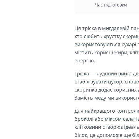
Час підготовки
Ця тріска в мигдалевій па
хто любить хрустку скорин
використовуються сухарі 
містить корисні жири, клі
енергію.
Тріска — чудовий вибір дл
стабілізувати цукор, спо
скоринка додає корисних 
Замість меду ми використо
Для найкращого контролю
броколі або міксом салат
клітковини створює ідеаль
білок, це допоможе ще бі