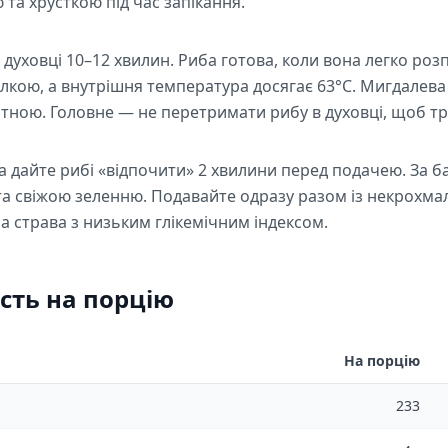
та хрусткою під час запікання.
ій духовці 10–12 хвилин. Риба готова, коли вона легко ро
лкою, а внутрішня температура досягає 63°C. Мигдалева
ною. Головне — не перетримати рибу в духовці, щоб трі
та дайте рибі «відпочити» 2 хвилини перед подачею. За
а свіжою зеленню. Подавайте одразу разом із некрохм
а страва з низьким глікемічним індексом.
сть на порцію
На порцію
233