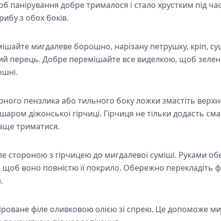
об панірування добре трималося і стало хрустким під час
рибу з обох боків.
мішайте мигдалеве борошно, нарізану петрушку, кріп, с
ний перець. Добре перемішайте все виделкою, щоб зелен
ошні.
рного пензлика або тильного боку ложки змастіть верхн
аром діжонської гірчиці. Гірчиця не тільки додасть сма
раще триматися.
ле стороною з гірчицею до мигдалевої суміші. Руками о
 щоб воно повністю її покрило. Обережно перекладіть ф
.
іроване філе оливковою олією зі спрею. Це допоможе ми