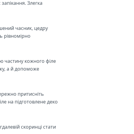
 запікання. Злегка
ушений часник, цедру
ь рівномірно
ю частину кожного філе
ку, а й допоможе
бережно притисніть
іле на підготовлене деко
гдалевій скоринці стати