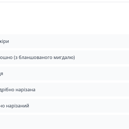
кіри
ошно (з бланшованого мигдалю)
ця
дрібно нарізана
бно нарізаний