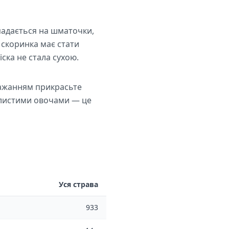
зпадається на шматочки,
 скоринка має стати
ска не стала сухою.
 бажанням прикрасьте
алистими овочами — це
Уся страва
933