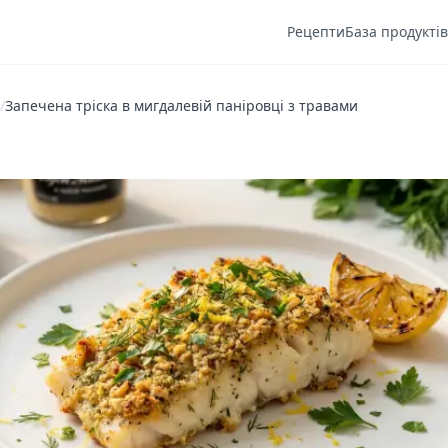
Рецепти
База продуктів
/
Запечена тріска в мигдалевій паніровці з травами