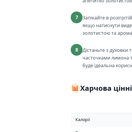
апетитно золотистою 
7
Запікайте в розігріт
якщо натиснути виде
золотистою та аромат
8
Дістаньте з духовки 
часточками лимона т
буде ідеальна корисн
📊
Харчова цінні
Калорії