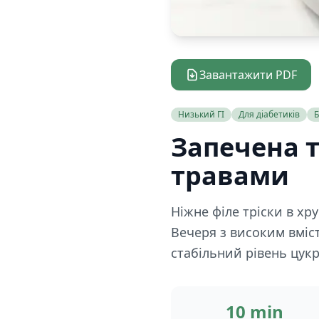
Завантажити PDF
Низький ГІ
Для діабетиків
Б
Запечена т
травами
Ніжне філе тріски в хр
Вечеря з високим вміс
стабільний рівень цукр
10 min