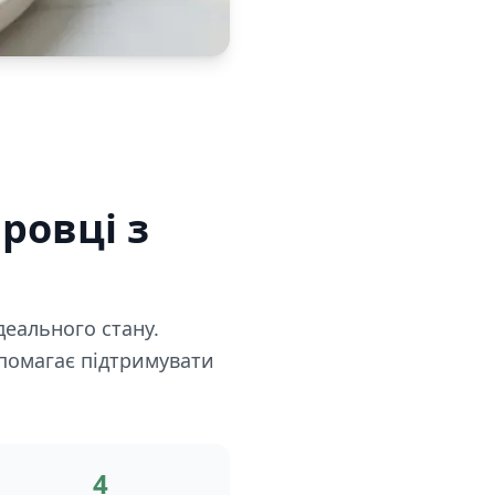
ровці з
деального стану.
опомагає підтримувати
4