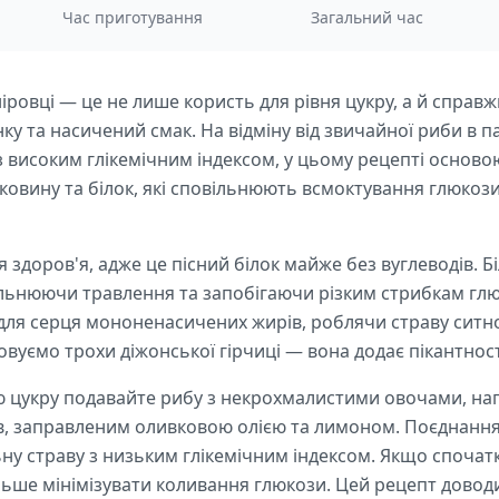
Час приготування
Загальний час
ніровці — це не лише користь для рівня цукру, а й справ
ку та насичений смак. На відміну від звичайної риби в па
з високим глікемічним індексом, у цьому рецепті осново
тковину та білок, які сповільнюють всмоктування глюкоз
я здоров'я, адже це пісний білок майже без вуглеводів. 
вільнюючи травлення та запобігаючи різким стрибкам гл
для серця мононенасичених жирів, роблячи страву ситно
вуємо трохи діжонської гірчиці — вона додає пікантност
 цукру подавайте рибу з некрохмалистими овочами, нап
ів, заправленим оливковою олією та лимоном. Поєднання 
ну страву з низьким глікемічним індексом. Якщо спочатку 
льше мінімізувати коливання глюкози. Цей рецепт довод