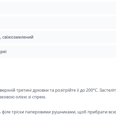
, свіжозмелений
преї
верхній третині духовки та розігрійте її до 200°C. Застел
вковою олією зі спрею.
 філе тріски паперовими рушниками, щоб прибрати всю 