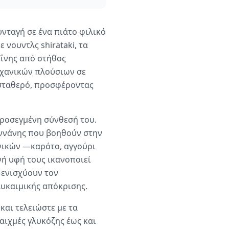
νταγή σε ένα πιάτο φιλικό
νουντλς shirataki, τα
ΐνης από στήθος
αχανικών πλούσιων σε
 σταθερό, προσφέροντας
προσεγμένη σύνθεσή του.
μαννάνης που βοηθούν στην
νικών —καρότο, αγγούρι
νή υφή τους ικανοποιεί
 ενισχύουν τον
λυκαιμικής απόκρισης.
και τελειώστε με τα
 αιχμές γλυκόζης έως και