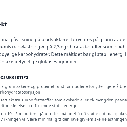
ekt
imal påvirkning på blodsukkeret forventes på grunn av de
kemiske belastningen på 2,3 og shirataki-nudler som inneho
døyelige karbohydrater. Dette måltidet bør gi stabil energi i
årsake betydelige glukosestigninger.
ODSUKKERTIPS
is grønnsakene og proteinet først før nudlene for ytterligere å b
rbohydratabsorpsjon
lsett ekstra sunne fettstoffer som avokado eller øk mengden peanøt
tthetsfølelsen og forlenge stabil energi
 en 10-15 minutters gåtur etter måltidet for å støtte optimal gluk
virkningen vil være minimal gitt den lave glykemiske belastningen