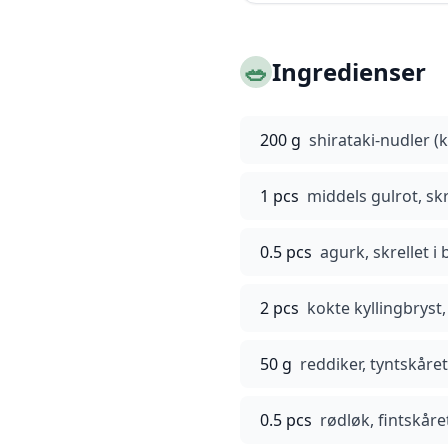
🥗
Ingredienser
200 g
shirataki-nudler (
1 pcs
middels gulrot, skr
0.5 pcs
agurk, skrellet i
2 pcs
kokte kyllingbryst,
50 g
reddiker, tyntskåret
0.5 pcs
rødløk, fintskåre