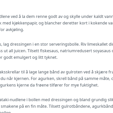
lene ved å la dem renne godt av og skylle under kaldt vann 
rk med kjøkkenpapir, og blancher deretter kort i kokende van
 for avkjøling.
 lag dressingen i en stor serveringsbolle. Riv limeskallet dir
s ut all juicen. Tilsett fiskesaus, natriumredusert soyasaus 
er godt emulgert og litt tyknet.
sskrellar til å lage lange bånd av gulroten ved å skjære fra
il du når kjernen. For agurken, skrell bånd på samme måte,
agurkens kjerne da frøene tilfører for mye fuktighet.
irataki-nudlene i bollen med dressingen og bland grundig sli
 smakene på en fin måte. Tilsett gulrotbåndene, agurkbånd
bollen.