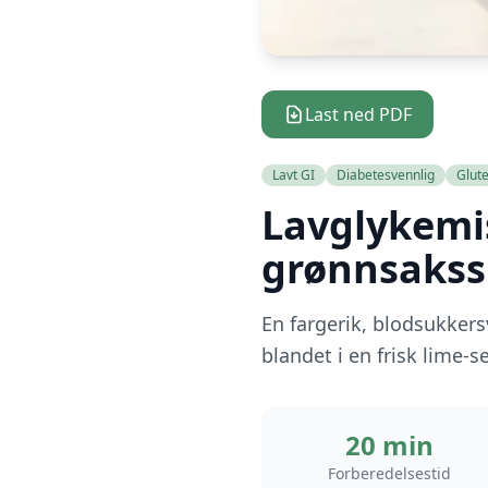
Last ned PDF
Lavt GI
Diabetesvennlig
Glute
Lavglykemis
grønnsakss
En fargerik, blodsukker
blandet i en frisk lime-
20 min
Forberedelsestid