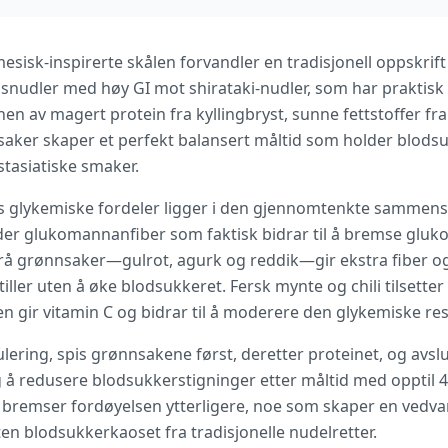
sisk-inspirerte skålen forvandler en tradisjonell oppskrift 
isnudler med høy GI mot shirataki-nudler, som har praktisk 
n av magert protein fra kyllingbryst, sunne fettstoffer fr
nsaker skaper et perfekt balansert måltid som holder blodsu
stasiatiske smaker.
glykemiske fordeler ligger i den gjennomtenkte sammenset
lder glukomannanfiber som faktisk bidrar til å bremse glu
å grønnsaker—gulrot, agurk og reddik—gir ekstra fiber o
stiller uten å øke blodsukkeret. Fersk mynte og chili tilse
en gir vitamin C og bidrar til å moderere den glykemiske r
lering, spis grønnsakene først, deretter proteinet, og avs
g å redusere blodsukkerstigninger etter måltid med opptil 
 bremser fordøyelsen ytterligere, noe som skaper en vedva
ten blodsukkerkaoset fra tradisjonelle nudelretter.