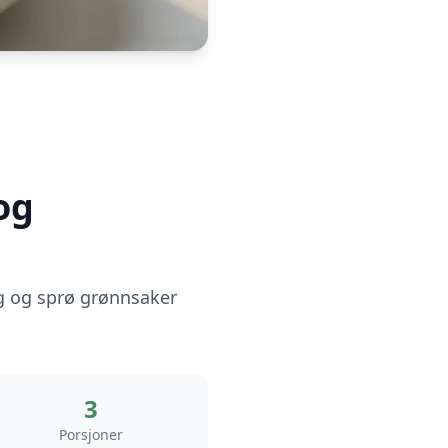
og
ng og sprø grønnsaker
3
Porsjoner