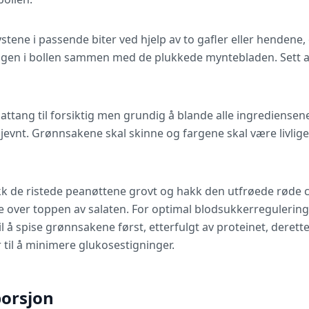
stene i passende biter ved hjelp av to gafler eller hendene, 
lingen i bollen sammen med de plukkede myntebladen. Sett a
lattang til forsiktig men grundig å blande alle ingrediense
jevnt. Grønnsakene skal skinne og fargene skal være livlige 
kk de ristede peanøttene grovt og hakk den utfrøede røde ch
e over toppen av salaten. For optimal blodsukkerregulering
 å spise grønnsakene først, etterfulgt av proteinet, deret
 til å minimere glukosestigninger.
porsjon