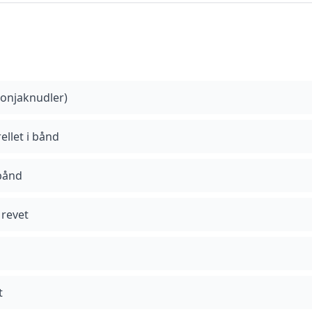
konjaknudler)
ellet i bånd
 bånd
 revet
t