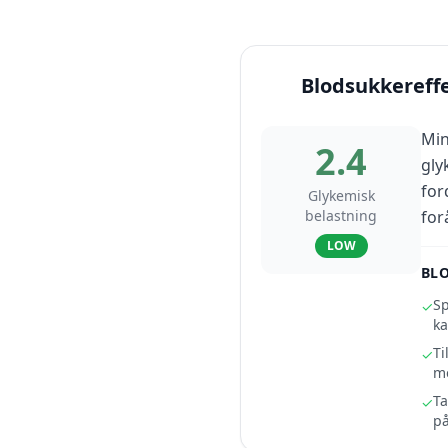
Blodsukkereff
Min
2.4
gly
for
Glykemisk
belastning
for
LOW
BL
Sp
✓
ka
Ti
✓
me
Ta
✓
på