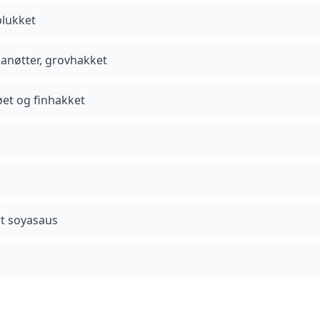
plukket
eanøtter, grovhakket
røet og finhakket
t soyasaus