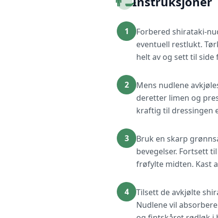
👨‍🍳
Instruksjoner
1
Forbered shirataki-nud
eventuell restlukt. Tø
helt av og sett til side
2
Mens nudlene avkjøles,
deretter limen og pres
kraftig til dressingen 
3
Bruk en skarp grønnsak
bevegelser. Fortsett t
frøfylte midten. Kast 
4
Tilsett de avkjølte sh
Nudlene vil absorbere
og fintskåret rødløk i 