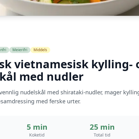
nfri
Meierifri
Middels
k vietnamesisk kylling- 
kål med nudler
svennlig nudelskål med shirataki-nudler, mager kylli
sesamdressing med ferske urter.
5 min
25 min
Koketid
Total tid