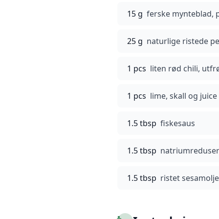
15 g
ferske mynteblad, 
25 g
naturlige ristede p
1 pcs
liten rød chili, utf
1 pcs
lime, skall og juice
1.5 tbsp
fiskesaus
1.5 tbsp
natriumreduser
1.5 tbsp
ristet sesamolje