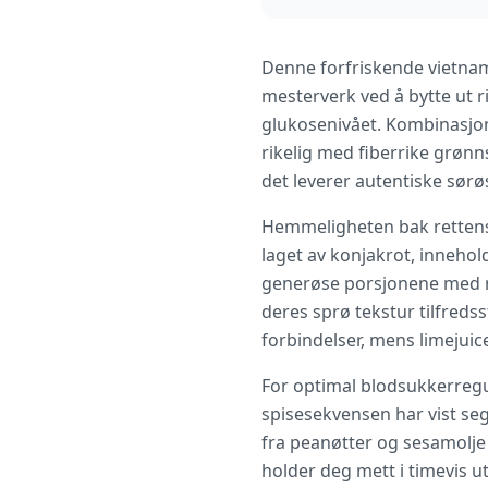
Denne forfriskende vietname
mesterverk ved å bytte ut r
glukosenivået. Kombinasjone
rikelig med fiberrike grøn
det leverer autentiske sørø
Hemmeligheten bak rettens 
laget av konjakrot, inneho
generøse porsjonene med r
deres sprø tekstur tilfreds
forbindelser, mens limejuic
For optimal blodsukkerregu
spisesekvensen har vist se
fra peanøtter og sesamolje
holder deg mett i timevis u