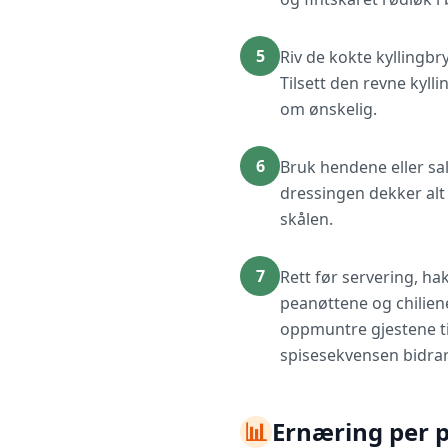
5
Riv de kokte kyllingbry
Tilsett den revne kyl
om ønskelig.
6
Bruk hendene eller sa
dressingen dekker alt 
skålen.
7
Rett før servering, ha
peanøttene og chilien
oppmuntre gjestene til
spisesekvensen bidrar
📊
Ernæring per 