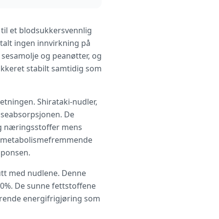
til et blodsukkersvennlig
talt ingen innvirkning på
a sesamolje og peanøtter, og
kkeret stabilt samtidig som
ningen. Shirataki-nudler,
koseabsorpsjonen. De
g næringsstoffer mens
tter metabolismefremmende
esponsen.
lutt med nudlene. Denne
40%. De sunne fettstoffene
rende energifrigjøring som