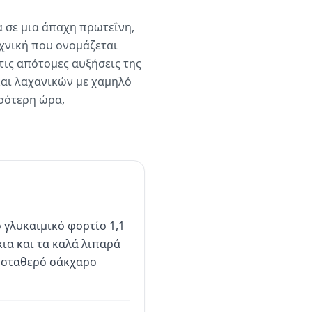
α σε μια άπαχη πρωτεΐνη,
χνική που ονομάζεται
τις απότομες αυξήσεις της
και λαχανικών με χαμηλό
σότερη ώρα,
 γλυκαιμικό φορτίο 1,1
κια και τα καλά λιπαρά
α σταθερό σάκχαρο