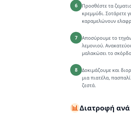
6
Προσθέστε τα ζεματισ
κρεμμύδι. Σοτάρετε γ
καραμελώνουν ελαφρώ
7
Αποσύρουμε το τηγάν
λεμονιού. Ανακατεύου
μαλακώσει το σκόρδο 
8
Δοκιμάζουμε και διορ
μια πιατέλα, πασπαλ
ζεστά.
📊
Διατροφή ανά