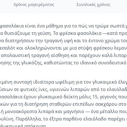
Χρόνος μαγειρέματος
Συνολικός χρόνος
 φασολάκια είναι ένα μάθημα για το πώς να τρώμε σωστά 
 να θυσιάζουμε τη γεύση. Τα φρέσκα φασολάκια —κατά π
να διατηρήσουν την τραγανή υφή και το έντονο χρώμα του
εσαλότ και ολοκληρώνονται με μια στύψη φρέσκου λεμον
 απολαυστική τραγανή αίσθηση και παρέχουν καλά λιπα
σης της γλυκόζης, καθιστώντας το ιδανικό συνοδευτικό 
ιμένη συνταγή ιδιαίτερα ωφέλιμη για τον γλυκαιμικό έλεγ
ιων σε φυτικές ίνες, υγιεινών λιπαρών από το ελαιόλαδο
φασολάκια έχουν γλυκαιμικό δείκτη μόλις 15, γεγονός που
ικών για τη διατήρηση σταθερών επιπέδων σακχάρου στο
ή μονοακόρεστα λιπαρά και μαγνήσιο — ένα μέταλλο που
ουλίνη. Παράλληλα, το έξτρα παρθένο ελαιόλαδο παρέχει
γλυκαιμική απόκριση.