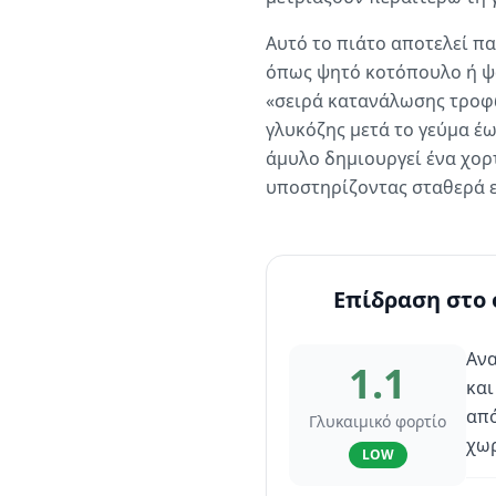
Αυτό το πιάτο αποτελεί π
όπως ψητό κοτόπουλο ή ψά
«σειρά κατανάλωσης τροφώ
γλυκόζης μετά το γεύμα έ
άμυλο δημιουργεί ένα χορ
υποστηρίζοντας σταθερά επ
Επίδραση στο 
Ανα
1.1
και
από
Γλυκαιμικό φορτίο
χωρ
LOW