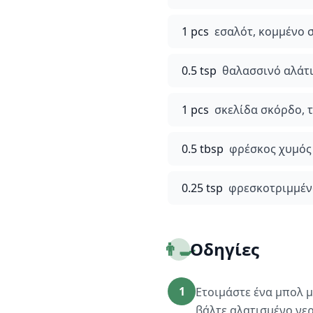
1 pcs
εσαλότ, κομμένο σ
0.5 tsp
θαλασσινό αλάτι
1 pcs
σκελίδα σκόρδο, 
0.5 tbsp
φρέσκος χυμός
0.25 tsp
φρεσκοτριμμέν
👨‍🍳
Οδηγίες
1
Ετοιμάστε ένα μπολ μ
βάλτε αλατισμένο νερ