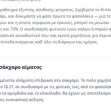
αράδειγμα έξυπνης σύνθεσης γεύματος. Σερβίρετέ το δίπλ
ρι, και δοκιμάστε να φάτε πρώτα τα φασολάκια — μια τε
ν» και η οποία, σύμφωνα με έρευνες, μπορεί να μειώσει 
ως και 73%. Ο συνδυασμός φυτικών ινών, καλών λιπαρών 
ταστικό συνοδευτικό που σας κρατά χορτάτους για περισ
ίπεδα ενέργειας καθ' όλη τη διάρκεια της ημέρας.
σάκχαρο αίματος
μένεται ελάχιστη επίδραση στο σάκχαρο. Το πολύ χαμηλό
 ο ΓΔ 21, σε συνδυασμό με τις φυτικές ίνες από τα φασολά
 τα αμύγδαλα και το ελαιόλαδο, θα έχουν ως αποτέλεσμ
ίς ουσιαστική αύξηση.