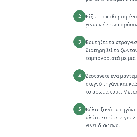
2
Ρίξτε τα καθαρισμένα
γίνουν έντονα πράσιν
3
Βουτήξτε τα στραγγι
διατηρηθεί το ζωνταν
ταμποναριστά με μια
4
Ζεστάνετε ένα μαντεμ
στεγνό τηγάνι και κα
το άρωμά τους. Μετα
5
Βάλτε ξανά το τηγάνι
αλάτι. Σοτάρετε για 
γίνει διάφανο.