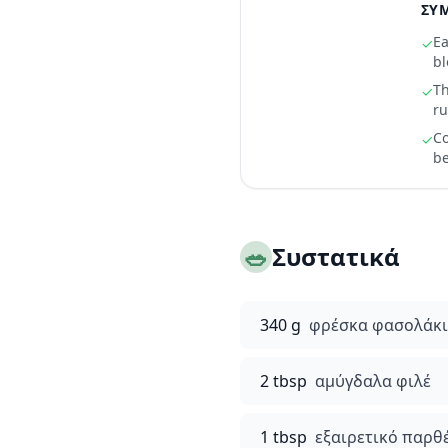
ΣΥΜ
Ea
✓
bl
Th
✓
r
Co
✓
be
🥗
Συστατικά
340 g
φρέσκα φασολάκια
2 tbsp
αμύγδαλα φιλέ
1 tbsp
εξαιρετικό παρθ