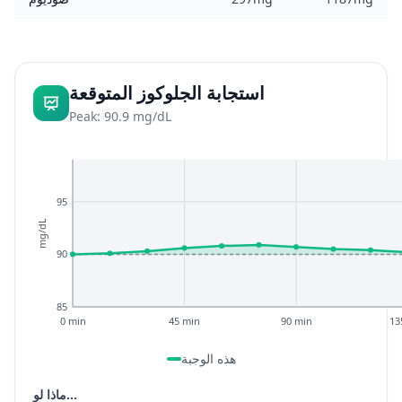
استجابة الجلوكوز المتوقعة
Peak: 90.9 mg/dL
95
mg/dL
90
85
0 min
45 min
90 min
13
هذه الوجبة
ماذا لو...