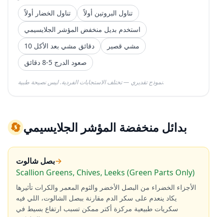
تناول البروتين أولاً
تناول الخضار أولاً
استخدم بديل منخفض المؤشر الجلايسيمي
مشي قصير
10 دقائق مشي بعد الأكل
صعود الدرج 5-8 دقائق
نموذج تقديري — تختلف الاستجابات الفردية. ليس نصيحة طبية.
بدائل منخفضة المؤشر الجلايسيمي
🔄
→
بصل شالوت
Scallion Greens, Chives, Leeks (Green Parts Only)
الأجزاء الخضراء من البصل الأخضر والثوم المعمر والكرات تأثيرها
يكاد ينعدم على سكر الدم مقارنة ببصل الشالوت، اللي فيه
سكريات طبيعية مركزة أكتر ممكن تسبب ارتفاع بسيط في