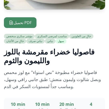
تحميل PDF
خالٍ من الغلوتين
مناسب لمرضى السكري
مؤشر سكري منخفض
سهل
نباتي
نباتي صرف
خالٍ من الألبان
فاصوليا خضراء مقرمشة باللوز
والليمون والثوم
فاصوليا خضراء مطبوخة "نص استواء" مع لوز محمص
وبصل شالوت وليمون منعش؛ طبق جانبي راقي وسهل،
ومناسب جداً لمستويات السكر في الدم.
10 min
10 min
20 min
4