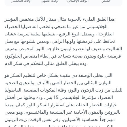
حصص
الوقت الإجمالي
وقت الطهي
وقت التحضير
هذا الطبق المليء بالحيوية مثال ممتاز للأكل منخفض المؤشر
الجلايسيمي من غير ما نضحي بالطعم. الفاصوليا الخضراء
الطازجة - ويفضل النوع الرفيع - بنسلقها سلقة سريعة عشان
نحافظ على قرمشتها ولونها الزاهي، وبعدين بنشوحها مع بصل
الشالوت ونضيف لها عصرة ليمون طازجة. اللوز المحمص بيضيف
قرمشة حلوة ودهون صحية بتساعد في إبطاء امتصاص الجلوكوز،
وده بيخلي الطبق مثالي للتحكم في سكر الدم.
اللي بيخلي الوصفة دي مفيدة بشكل خاص لتنظيم السكر هو
التوازن المثالي بين الخضار الغني بالألياف، والدهون الصحية
للقلب من زيت الزيتون واللوز، وقلة المكونات المصنعة. الفاصوليا
الخضراء مؤشرها الجلايسيمي 15 بس، وده بيخليها من أفضل
خيارات الخضار للحفاظ على استقرار السكر. اللوز كمان بيمدنا
بالبروتين والدهون الأحادية غير المشبعة والماغنسيوم، وهو معدن
مهم جداً لحساسية الأنسولين. وفي نفس الوقت، زيت الزيتون
البكر بيدينا دهون صحية إضافية بتقلل من استجابة السكر في