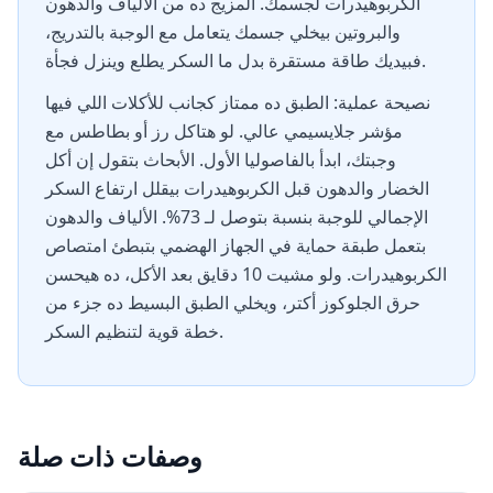
الكربوهيدرات لجسمك. المزيج ده من الألياف والدهون
والبروتين بيخلي جسمك يتعامل مع الوجبة بالتدريج،
فبيديك طاقة مستقرة بدل ما السكر يطلع وينزل فجأة.
نصيحة عملية: الطبق ده ممتاز كجانب للأكلات اللي فيها
مؤشر جلايسيمي عالي. لو هتاكل رز أو بطاطس مع
وجبتك، ابدأ بالفاصوليا الأول. الأبحاث بتقول إن أكل
الخضار والدهون قبل الكربوهيدرات بيقلل ارتفاع السكر
الإجمالي للوجبة بنسبة بتوصل لـ 73%. الألياف والدهون
بتعمل طبقة حماية في الجهاز الهضمي بتبطئ امتصاص
الكربوهيدرات. ولو مشيت 10 دقايق بعد الأكل، ده هيحسن
حرق الجلوكوز أكتر، ويخلي الطبق البسيط ده جزء من
خطة قوية لتنظيم السكر.
وصفات ذات صلة