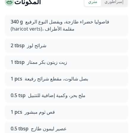
المكونات
🥗
إمبراطوري
متري
فاصوليا خضراء طازجة، ويفضل النوع الرفيع
340 g
(haricot verts)، مقلمة الأطراف
شرائح لوز
2 tbsp
زيت زيتون بكر ممتاز
1 tbsp
بصل شالوت، مقطع شرائح رفيعة
1 pcs
ملح بحر، وكمية إضافية للتتبيل
0.5 tsp
فص ثوم مبشور
1 pcs
عصير ليمون طازج
0.5 tbsp