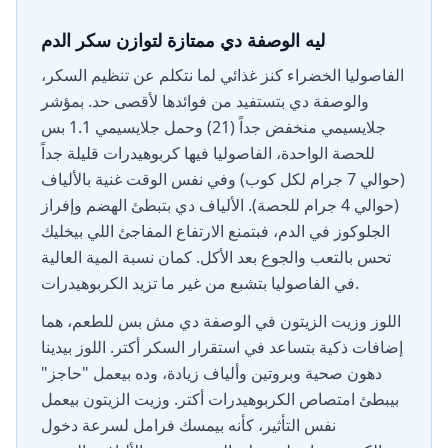
ليه الوصفة دي ممتازة لتوازن سكر الدم
الفاصوليا الخضراء كنز غذائي لما نتكلم عن تنظيم السكر،
والوصفة دي بتستفيد من فوائدها لأقصى حد. بمؤشر
جلايسيمي منخفض جداً (21) وحمل جلايسيمي 1.1 بس
للحصة الواحدة، الفاصوليا فيها كربوهيدرات قليلة جداً
(حوالي 7 جرام لكل كوب) وفي نفس الوقت غنية بالألياف
(حوالي 4 جرام للحصة). الألياف دي بتبطئ الهضم وإفراز
الجلوكوز في الدم، فبتمنع الارتفاع المفاجئ اللي بيخليك
تحس بالتعب والجوع بعد الأكل. كمان نسبة المية العالية
في الفاصوليا بتشبع من غير ما تزيد الكربوهيدرات.
اللوز وزيت الزيتون في الوصفة دي مش بس للطعم، هما
إضافات ذكية بتساعد في استقرار السكر أكتر. اللوز بيدينا
دهون صحية وبروتين وألياف زيادة، وده بيعمل "حاجز"
بيبطئ امتصاص الكربوهيدرات أكتر. وزيت الزيتون بيعمل
نفس التأثير، كأنه بيمسك فرامل لسرعة دخول