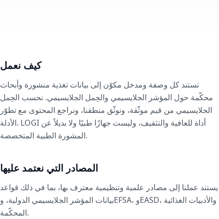
كيف نعمل
تستند كل وصفة ومدخل مكوّن إلى بيانات تغذية منشورة وأبحاث
محكّمة حول المؤشر الجلايسيمي والحِمل الجلايسيمي. نحسب الحِمل
الجلايسيمي من قيم موثّقة، ونوثّق منطقنا، ونراجع المحتوى مع تطوّر
الأدلة. LOGI أداة للعافية والتثقيف، وليست جهازًا طبيًا ولا بديلاً عن
المشورة الطبية المتخصصة.
المصادر التي نعتمد عليها
يستند عملنا إلى مصادر علمية وتنظيمية معترف بها، بما في ذلك قواعد
بيانات المؤشر الجلايسيمي الدولية، وEFSA، وEASD، والأدبيات الغذائية
المحكّمة.