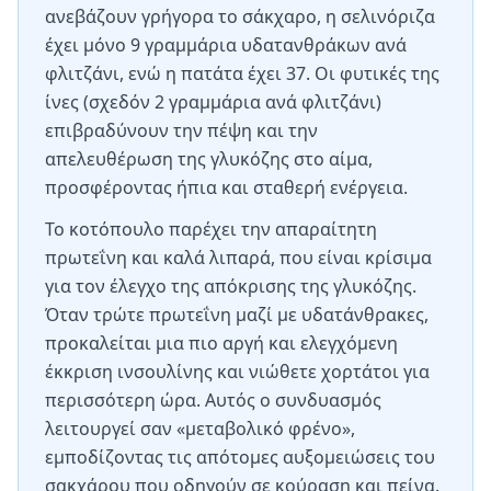
ανεβάζουν γρήγορα το σάκχαρο, η σελινόριζα
έχει μόνο 9 γραμμάρια υδατανθράκων ανά
φλιτζάνι, ενώ η πατάτα έχει 37. Οι φυτικές της
ίνες (σχεδόν 2 γραμμάρια ανά φλιτζάνι)
επιβραδύνουν την πέψη και την
απελευθέρωση της γλυκόζης στο αίμα,
προσφέροντας ήπια και σταθερή ενέργεια.
Το κοτόπουλο παρέχει την απαραίτητη
πρωτεΐνη και καλά λιπαρά, που είναι κρίσιμα
για τον έλεγχο της απόκρισης της γλυκόζης.
Όταν τρώτε πρωτεΐνη μαζί με υδατάνθρακες,
προκαλείται μια πιο αργή και ελεγχόμενη
έκκριση ινσουλίνης και νιώθετε χορτάτοι για
περισσότερη ώρα. Αυτός ο συνδυασμός
λειτουργεί σαν «μεταβολικό φρένο»,
εμποδίζοντας τις απότομες αυξομειώσεις του
σακχάρου που οδηγούν σε κούραση και πείνα.