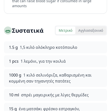
that can raise blood sugar if consumed in large
amounts
🥗
Συστατικά
Μετρικό
Αγγλοσαξονικό
1.5 g
1,5 κιλό ολόκληρο κοτόπουλο
1 pcs
1 λεμόνι, για την κοιλιά
1000 g
1 κιλό σελινόριζα, καθαρισμένη και
κομμένη σαν τηγανητές πατάτες
10 ml
σπρέι μαγειρικής με λίγες θερμίδες
15 g
ένα ματσάκι φρέσκο εστραγκόν,