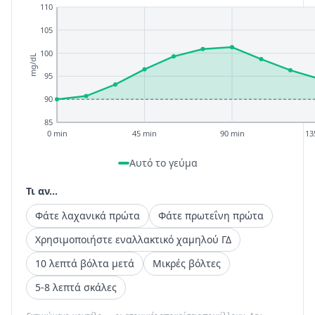
110
105
100
mg/dL
95
90
85
0 min
45 min
90 min
13
Αυτό το γεύμα
Τι αν...
Φάτε λαχανικά πρώτα
Φάτε πρωτεΐνη πρώτα
Χρησιμοποιήστε εναλλακτικό χαμηλού ΓΔ
10 λεπτά βόλτα μετά
Μικρές βόλτες
5-8 λεπτά σκάλες