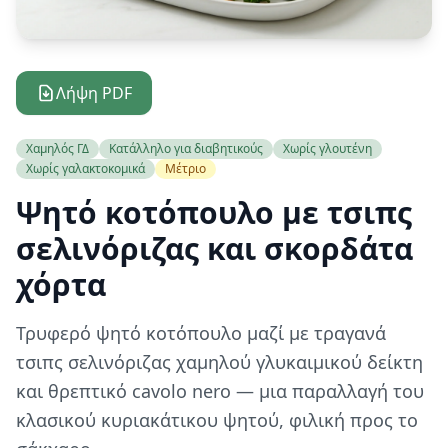
Λήψη PDF
Χαμηλός ΓΔ
Κατάλληλο για διαβητικούς
Χωρίς γλουτένη
Χωρίς γαλακτοκομικά
Μέτριο
Ψητό κοτόπουλο με τσιπς
σελινόριζας και σκορδάτα
χόρτα
Τρυφερό ψητό κοτόπουλο μαζί με τραγανά
τσιπς σελινόριζας χαμηλού γλυκαιμικού δείκτη
και θρεπτικό cavolo nero — μια παραλλαγή του
κλασικού κυριακάτικου ψητού, φιλική προς το