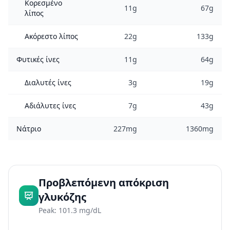
Κορεσμένο
11g
67g
λίπος
Ακόρεστο λίπος
22g
133g
Φυτικές ίνες
11g
64g
Διαλυτές ίνες
3g
19g
Αδιάλυτες ίνες
7g
43g
Νάτριο
227mg
1360mg
Προβλεπόμενη απόκριση
γλυκόζης
Peak: 101.3 mg/dL