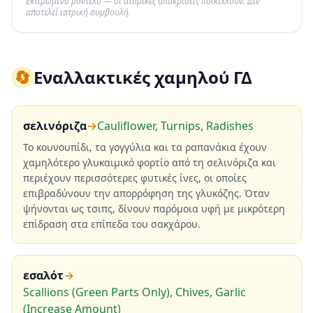
Εκτιμώμενο μοντέλο — οι ατομικές αποκρίσεις ποικίλλουν. Δεν
αποτελεί ιατρική συμβουλή.
🔄
Εναλλακτικές χαμηλού ΓΔ
σελινόριζα
→
Cauliflower, Turnips, Radishes
Το κουνουπίδι, τα γογγύλια και τα ραπανάκια έχουν
χαμηλότερο γλυκαιμικό φορτίο από τη σελινόριζα και
περιέχουν περισσότερες φυτικές ίνες, οι οποίες
επιβραδύνουν την απορρόφηση της γλυκόζης. Όταν
ψήνονται ως τσιπς, δίνουν παρόμοια υφή με μικρότερη
επίδραση στα επίπεδα του σακχάρου.
εσαλότ
→
Scallions (Green Parts Only), Chives, Garlic
(Increase Amount)