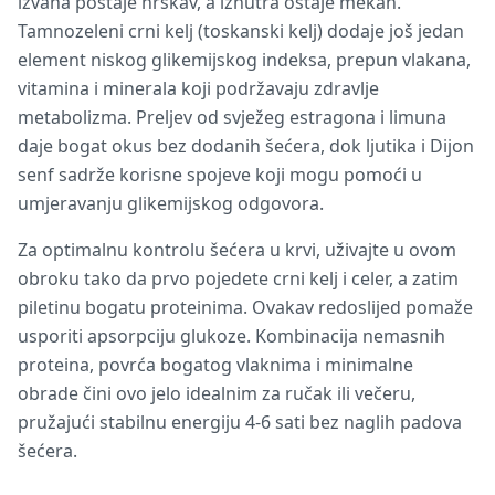
izvana postaje hrskav, a iznutra ostaje mekan.
Tamnozeleni crni kelj (toskanski kelj) dodaje još jedan
element niskog glikemijskog indeksa, prepun vlakana,
vitamina i minerala koji podržavaju zdravlje
metabolizma. Preljev od svježeg estragona i limuna
daje bogat okus bez dodanih šećera, dok ljutika i Dijon
senf sadrže korisne spojeve koji mogu pomoći u
umjeravanju glikemijskog odgovora.
Za optimalnu kontrolu šećera u krvi, uživajte u ovom
obroku tako da prvo pojedete crni kelj i celer, a zatim
piletinu bogatu proteinima. Ovakav redoslijed pomaže
usporiti apsorpciju glukoze. Kombinacija nemasnih
proteina, povrća bogatog vlaknima i minimalne
obrade čini ovo jelo idealnim za ručak ili večeru,
pružajući stabilnu energiju 4-6 sati bez naglih padova
šećera.