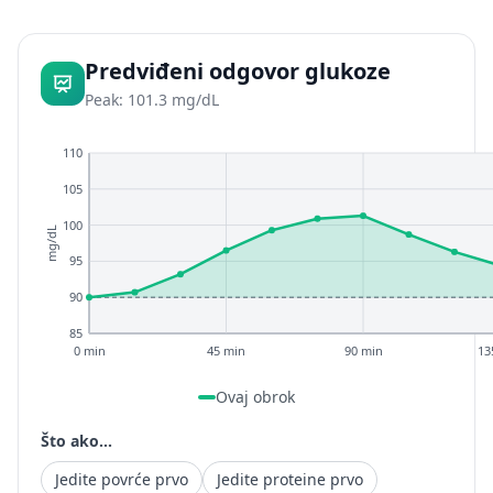
Predviđeni odgovor glukoze
Peak: 101.3 mg/dL
110
105
100
mg/dL
95
90
85
0 min
45 min
90 min
13
Ovaj obrok
Što ako...
Jedite povrće prvo
Jedite proteine prvo