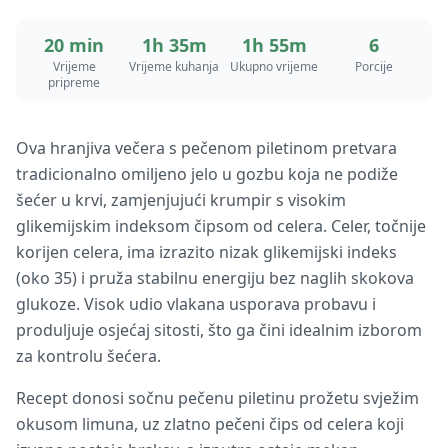
20 min
1h 35m
1h 55m
6
Vrijeme
Vrijeme kuhanja
Ukupno vrijeme
Porcije
pripreme
Ova hranjiva večera s pečenom piletinom pretvara
tradicionalno omiljeno jelo u gozbu koja ne podiže
šećer u krvi, zamjenjujući krumpir s visokim
glikemijskim indeksom čipsom od celera. Celer, točnije
korijen celera, ima izrazito nizak glikemijski indeks
(oko 35) i pruža stabilnu energiju bez naglih skokova
glukoze. Visok udio vlakana usporava probavu i
produljuje osjećaj sitosti, što ga čini idealnim izborom
za kontrolu šećera.
Recept donosi sočnu pečenu piletinu prožetu svježim
okusom limuna, uz zlatno pečeni čips od celera koji