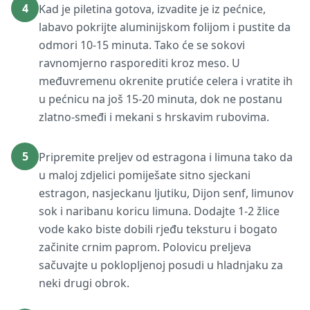
4
Kad je piletina gotova, izvadite je iz pećnice,
labavo pokrijte aluminijskom folijom i pustite da
odmori 10-15 minuta. Tako će se sokovi
ravnomjerno rasporediti kroz meso. U
međuvremenu okrenite prutiće celera i vratite ih
u pećnicu na još 15-20 minuta, dok ne postanu
zlatno-smeđi i mekani s hrskavim rubovima.
5
Pripremite preljev od estragona i limuna tako da
u maloj zdjelici pomiješate sitno sjeckani
estragon, nasjeckanu ljutiku, Dijon senf, limunov
sok i naribanu koricu limuna. Dodajte 1-2 žlice
vode kako biste dobili rjeđu teksturu i bogato
začinite crnim paprom. Polovicu preljeva
sačuvajte u poklopljenoj posudi u hladnjaku za
neki drugi obrok.