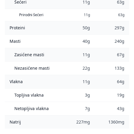
Šećeri
11g
63g
Prirodni šećeri
11g
63g
Proteini
50g
297g
Masti
40g
240g
Zasićene masti
11g
67g
Nezasićene masti
22g
133g
Vlakna
11g
64g
Topljiva vlakna
3g
19g
Netopljiva vlakna
7g
43g
Natrij
227mg
1360mg