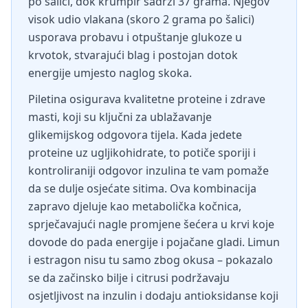
po šalici, dok krumpir sadrži 37 grama. Njegov
visok udio vlakana (skoro 2 grama po šalici)
usporava probavu i otpuštanje glukoze u
krvotok, stvarajući blag i postojan dotok
energije umjesto naglog skoka.
Piletina osigurava kvalitetne proteine i zdrave
masti, koji su ključni za ublažavanje
glikemijskog odgovora tijela. Kada jedete
proteine uz ugljikohidrate, to potiče sporiji i
kontroliraniji odgovor inzulina te vam pomaže
da se dulje osjećate sitima. Ova kombinacija
zapravo djeluje kao metabolička kočnica,
sprječavajući nagle promjene šećera u krvi koje
dovode do pada energije i pojačane gladi. Limun
i estragon nisu tu samo zbog okusa – pokazalo
se da začinsko bilje i citrusi podržavaju
osjetljivost na inzulin i dodaju antioksidanse koji