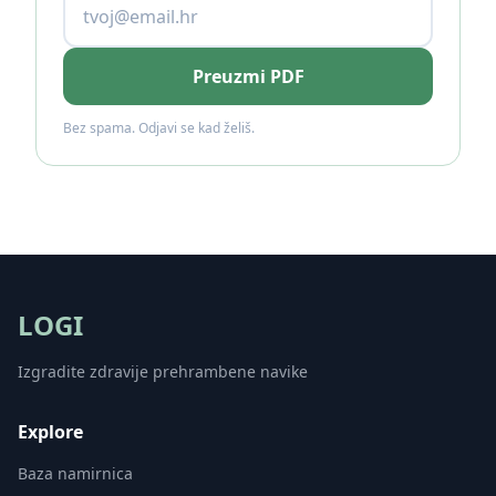
Preuzmi PDF
Bez spama. Odjavi se kad želiš.
LOGI
Izgradite zdravije prehrambene navike
Explore
Baza namirnica