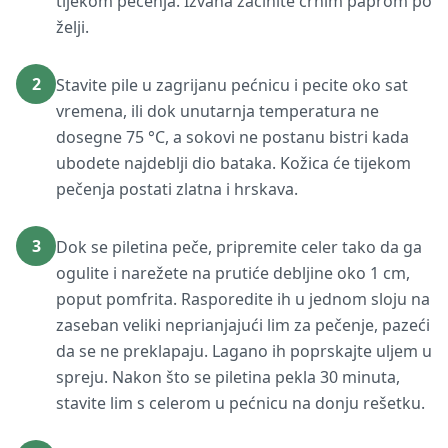
tijekom pečenja. Izvana začinite crnim paprom po
želji.
2
Stavite pile u zagrijanu pećnicu i pecite oko sat
vremena, ili dok unutarnja temperatura ne
dosegne 75 °C, a sokovi ne postanu bistri kada
ubodete najdeblji dio bataka. Kožica će tijekom
pečenja postati zlatna i hrskava.
3
Dok se piletina peče, pripremite celer tako da ga
ogulite i narežete na prutiće debljine oko 1 cm,
poput pomfrita. Rasporedite ih u jednom sloju na
zaseban veliki neprianjajući lim za pečenje, pazeći
da se ne preklapaju. Lagano ih poprskajte uljem u
spreju. Nakon što se piletina pekla 30 minuta,
stavite lim s celerom u pećnicu na donju rešetku.