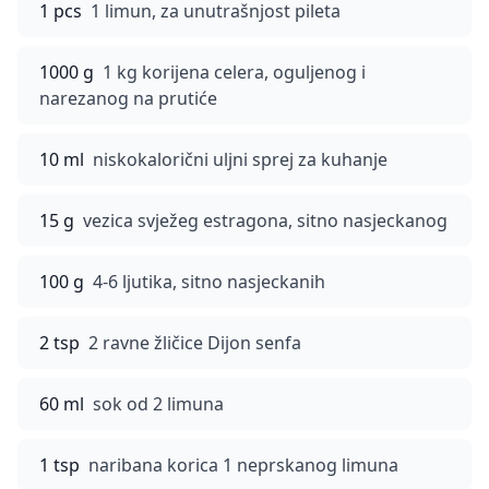
1 pcs
1 limun, za unutrašnjost pileta
1000 g
1 kg korijena celera, oguljenog i
narezanog na prutiće
10 ml
niskokalorični uljni sprej za kuhanje
15 g
vezica svježeg estragona, sitno nasjeckanog
100 g
4-6 ljutika, sitno nasjeckanih
2 tsp
2 ravne žličice Dijon senfa
60 ml
sok od 2 limuna
1 tsp
naribana korica 1 neprskanog limuna