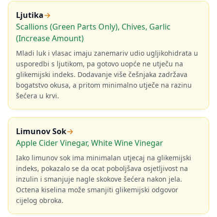
Ljutika
→
Scallions (Green Parts Only), Chives, Garlic
(Increase Amount)
Mladi luk i vlasac imaju zanemariv udio ugljikohidrata u
usporedbi s ljutikom, pa gotovo uopće ne utječu na
glikemijski indeks. Dodavanje više češnjaka zadržava
bogatstvo okusa, a pritom minimalno utječe na razinu
šećera u krvi.
Limunov Sok
→
Apple Cider Vinegar, White Wine Vinegar
Iako limunov sok ima minimalan utjecaj na glikemijski
indeks, pokazalo se da ocat poboljšava osjetljivost na
inzulin i smanjuje nagle skokove šećera nakon jela.
Octena kiselina može smanjiti glikemijski odgovor
cijelog obroka.