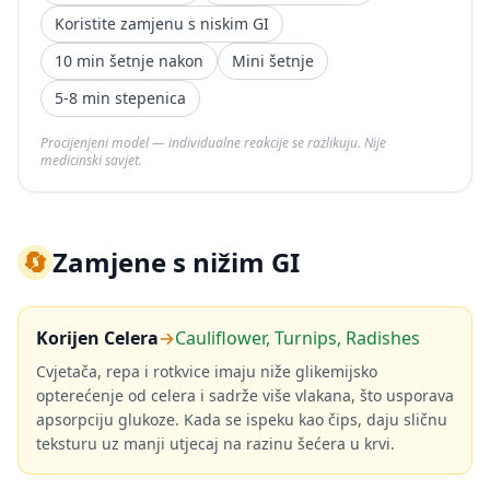
Koristite zamjenu s niskim GI
10 min šetnje nakon
Mini šetnje
5-8 min stepenica
Procijenjeni model — individualne reakcije se razlikuju. Nije
medicinski savjet.
🔄
Zamjene s nižim GI
Korijen Celera
→
Cauliflower, Turnips, Radishes
Cvjetača, repa i rotkvice imaju niže glikemijsko
opterećenje od celera i sadrže više vlakana, što usporava
apsorpciju glukoze. Kada se ispeku kao čips, daju sličnu
teksturu uz manji utjecaj na razinu šećera u krvi.