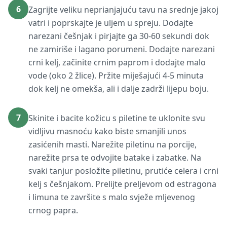
6
Zagrijte veliku neprianjajuću tavu na srednje jakoj
vatri i poprskajte je uljem u spreju. Dodajte
narezani češnjak i pirjajte ga 30-60 sekundi dok
ne zamiriše i lagano porumeni. Dodajte narezani
crni kelj, začinite crnim paprom i dodajte malo
vode (oko 2 žlice). Pržite miješajući 4-5 minuta
dok kelj ne omekša, ali i dalje zadrži lijepu boju.
7
Skinite i bacite kožicu s piletine te uklonite svu
vidljivu masnoću kako biste smanjili unos
zasićenih masti. Narežite piletinu na porcije,
narežite prsa te odvojite batake i zabatke. Na
svaki tanjur posložite piletinu, prutiće celera i crni
kelj s češnjakom. Prelijte preljevom od estragona
i limuna te završite s malo svježe mljevenog
crnog papra.