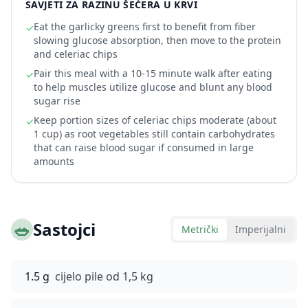
SAVJETI ZA RAZINU ŠEĆERA U KRVI
Eat the garlicky greens first to benefit from fiber
✓
slowing glucose absorption, then move to the protein
and celeriac chips
Pair this meal with a 10-15 minute walk after eating
✓
to help muscles utilize glucose and blunt any blood
sugar rise
Keep portion sizes of celeriac chips moderate (about
✓
1 cup) as root vegetables still contain carbohydrates
that can raise blood sugar if consumed in large
amounts
🥗
Sastojci
Metrički
Imperijalni
1.5 g
cijelo pile od 1,5 kg