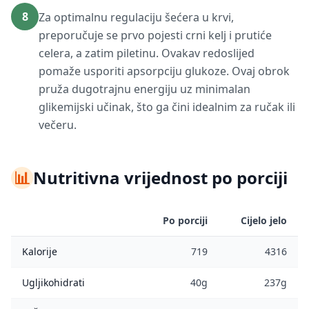
8
Za optimalnu regulaciju šećera u krvi,
preporučuje se prvo pojesti crni kelj i prutiće
celera, a zatim piletinu. Ovakav redoslijed
pomaže usporiti apsorpciju glukoze. Ovaj obrok
pruža dugotrajnu energiju uz minimalan
glikemijski učinak, što ga čini idealnim za ručak ili
večeru.
📊
Nutritivna vrijednost po porciji
Po porciji
Cijelo jelo
Kalorije
719
4316
Ugljikohidrati
40g
237g