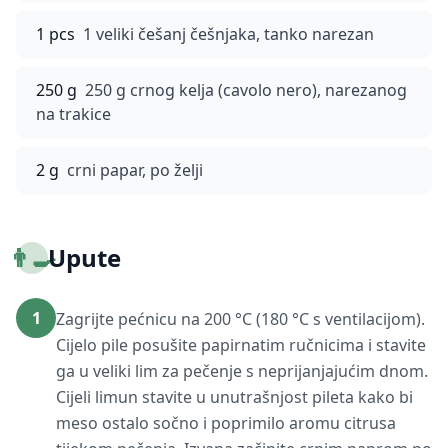
1 pcs
1 veliki češanj češnjaka, tanko narezan
250 g
250 g crnog kelja (cavolo nero), narezanog
na trakice
2 g
crni papar, po želji
👨‍🍳
Upute
1
Zagrijte pećnicu na 200 °C (180 °C s ventilacijom).
Cijelo pile posušite papirnatim ručnicima i stavite
ga u veliki lim za pečenje s neprijanjajućim dnom.
Cijeli limun stavite u unutrašnjost pileta kako bi
meso ostalo sočno i poprimilo aromu citrusa