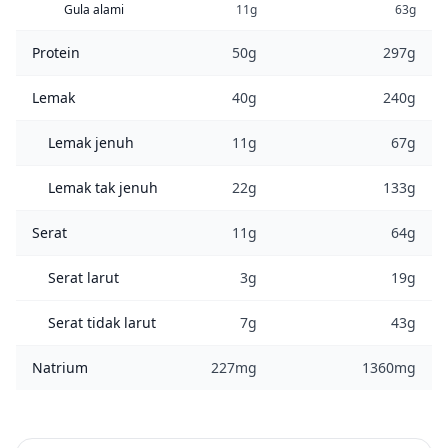
Gula alami
11g
63g
Protein
50g
297g
Lemak
40g
240g
Lemak jenuh
11g
67g
Lemak tak jenuh
22g
133g
Serat
11g
64g
Serat larut
3g
19g
Serat tidak larut
7g
43g
Natrium
227mg
1360mg