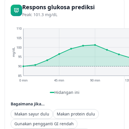
Respons glukosa prediksi
Peak: 101.3 mg/dL
110
105
100
mg/dL
95
90
85
0 min
45 min
90 min
13
Hidangan ini
Bagaimana jika...
Makan sayur dulu
Makan protein dulu
Gunakan pengganti GI rendah