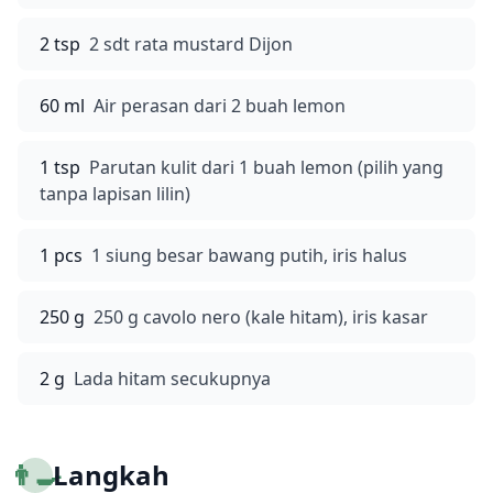
2 tsp
2 sdt rata mustard Dijon
60 ml
Air perasan dari 2 buah lemon
1 tsp
Parutan kulit dari 1 buah lemon (pilih yang
tanpa lapisan lilin)
1 pcs
1 siung besar bawang putih, iris halus
250 g
250 g cavolo nero (kale hitam), iris kasar
2 g
Lada hitam secukupnya
👨‍🍳
Langkah