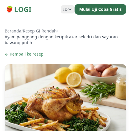
LOGI
ID
Mulai Uji Coba Gratis
Beranda
/
Resep GI Rendah
/
Ayam panggang dengan keripik akar seledri dan sayuran
bawang putih
← Kembali ke resep