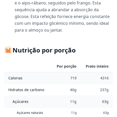
e o aipo-rábano, seguidos pelo frango. Esta
sequência ajuda a abrandar a absorção da
glicose. Esta refeição fornece energia constante
com um impacto glicémico mínimo, sendo ideal
para o almoço ou jantar.
📊
Nutrição por porção
Por porção
Prato inteiro
Calorias
719
4316
Hidratos de carbono
40g
237g
Açúcares
11g
63g
Açúcares naturais
11g
63g