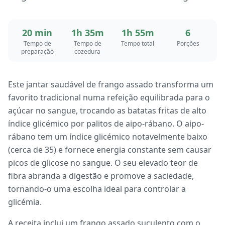
20 min
1h 35m
1h 55m
6
Tempo de
Tempo de
Tempo total
Porções
preparação
cozedura
Este jantar saudável de frango assado transforma um
favorito tradicional numa refeição equilibrada para o
açúcar no sangue, trocando as batatas fritas de alto
índice glicémico por palitos de aipo-rábano. O aipo-
rábano tem um índice glicémico notavelmente baixo
(cerca de 35) e fornece energia constante sem causar
picos de glicose no sangue. O seu elevado teor de
fibra abranda a digestão e promove a saciedade,
tornando-o uma escolha ideal para controlar a
glicémia.
A receita inclui um frango assado suculento com o