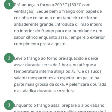
1
Pré-aqueça o forno a 200 °C (180 °C com
ventilação). Seque bem o frango com papel de
cozinha e coloque-o num tabuleiro de forno
antiaderente grande. Introduza o limão inteiro
no interior do frango para dar humidade e um
sabor cítrico enquanto assa. Tempere o exterior
com pimenta preta a gosto.
2
Leve o frango ao forno pré-aquecido e deixe
assar durante cerca de 1 hora, ou até que a
temperatura interna atinja os 75 °C e os sucos
saiam transparentes ao espetar um palito na
parte mais grossa da coxa. A pele ficará dourada
e estaladiça durante a cozedura.
3
Enquanto o frango assa, prepare o aipo-rábano:
descasque-o e corte-o em palitos com cerca de 1