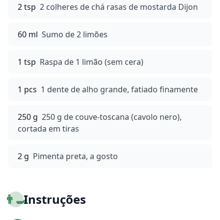
2 tsp
2 colheres de chá rasas de mostarda Dijon
60 ml
Sumo de 2 limões
1 tsp
Raspa de 1 limão (sem cera)
1 pcs
1 dente de alho grande, fatiado finamente
250 g
250 g de couve-toscana (cavolo nero),
cortada em tiras
2 g
Pimenta preta, a gosto
👨‍🍳
Instruções