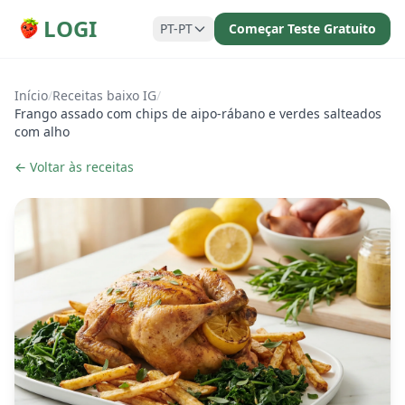
LOGI
PT-PT
Começar Teste Gratuito
Início
/
Receitas baixo IG
/
Frango assado com chips de aipo-rábano e verdes salteados
com alho
← Voltar às receitas