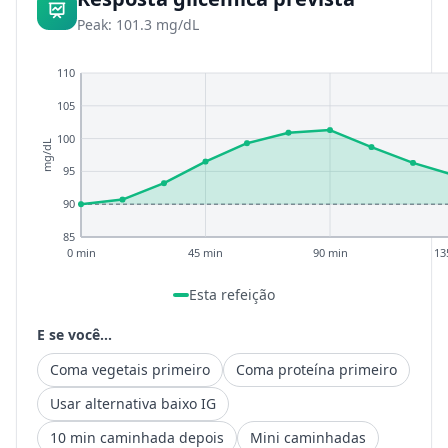
Peak: 101.3 mg/dL
110
105
100
mg/dL
95
90
85
0 min
45 min
90 min
13
Esta refeição
E se você...
Coma vegetais primeiro
Coma proteína primeiro
Usar alternativa baixo IG
10 min caminhada depois
Mini caminhadas