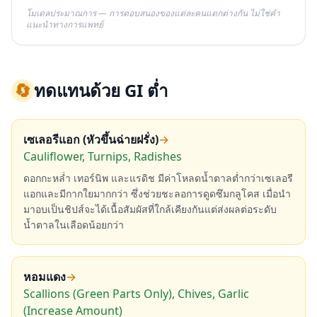
โมเดลประมาณการ — การตอบสนองของแต่ละคนแตกต่างกัน ไม่ใช่คำ
แนะนำทางการแพทย์
🔄
ทดแทนด้วย GI ต่ำ
เซเลอรีแอก (หัวขึ้นฉ่ายฝรั่ง)
→
Cauliflower, Turnips, Radishes
ดอกกะหล่ำ เทอร์นิพ และแรดิช มีค่าโหลดน้ำตาลต่ำกว่าเซเลอรี
แอกและมีกากใยมากกว่า ซึ่งช่วยชะลอการดูดซึมกลูโคส เมื่อนำ
มาอบเป็นชิปส์จะได้เนื้อสัมผัสที่ใกล้เคียงกันแต่ส่งผลต่อระดับ
น้ำตาลในเลือดน้อยกว่า
หอมแดง
→
Scallions (Green Parts Only), Chives, Garlic
(Increase Amount)