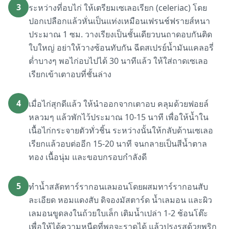
3
ระหว่างที่อบไก่ ให้เตรียมเซเลอเรียก (celeriac) โดย
ปอกเปลือกแล้วหั่นเป็นแท่งเหมือนเฟรนช์ฟรายส์หนา
ประมาณ 1 ซม. วางเรียงเป็นชั้นเดียวบนถาดอบกันติด
ใบใหญ่ อย่าให้วางซ้อนทับกัน ฉีดสเปรย์น้ำมันแคลอรี่
ต่ำบางๆ พอไก่อบไปได้ 30 นาทีแล้ว ให้ใส่ถาดเซเลอ
เรียกเข้าเตาอบที่ชั้นล่าง
4
เมื่อไก่สุกดีแล้ว ให้นำออกจากเตาอบ คลุมด้วยฟอยล์
หลวมๆ แล้วพักไว้ประมาณ 10-15 นาที เพื่อให้น้ำใน
เนื้อไก่กระจายตัวทั่วชิ้น ระหว่างนั้นให้กลับด้านเซเลอ
เรียกแล้วอบต่ออีก 15-20 นาที จนกลายเป็นสีน้ำตาล
ทอง เนื้อนุ่ม และขอบกรอบกำลังดี
5
ทำน้ำสลัดทาร์รากอนเลมอนโดยผสมทาร์รากอนสับ
ละเอียด หอมแดงสับ ดิจองมัสตาร์ด น้ำเลมอน และผิว
เลมอนขูดลงในถ้วยใบเล็ก เติมน้ำเปล่า 1-2 ช้อนโต๊ะ
เพื่อให้ได้ความหนืดที่พอจะราดได้ แล้วปรุงรสด้วยพริก