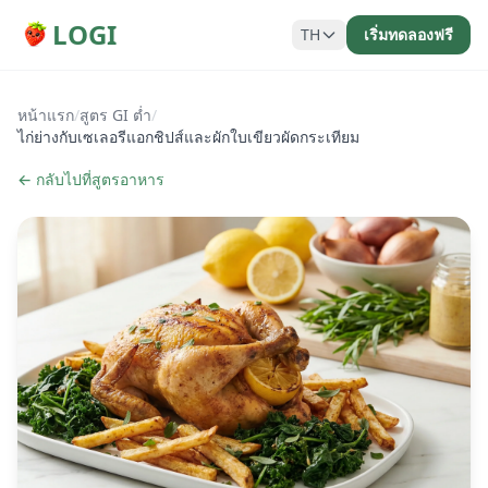
LOGI
TH
เริ่มทดลองฟรี
หน้าแรก
/
สูตร GI ต่ำ
/
ไก่ย่างกับเซเลอรีแอกชิปส์และผักใบเขียวผัดกระเทียม
← กลับไปที่สูตรอาหาร