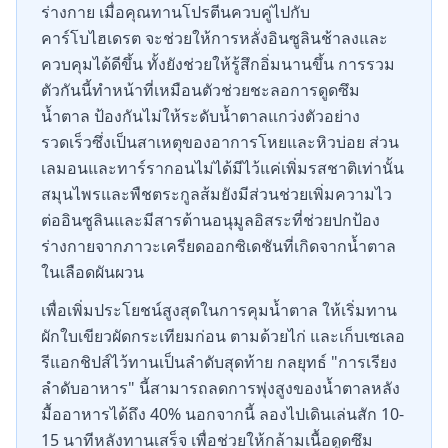
ร่างกาย เมื่อคุณทานโปรตีนควบคู่ไปกับ
คาร์โบไฮเดรต จะช่วยให้การหลั่งอินซูลินช้าลงและ
ควบคุมได้ดีขึ้น ทั้งยังช่วยให้รู้สึกอิ่มนานขึ้น การรวม
ตัวกันนี้ทำหน้าที่เหมือนตัวช่วยชะลอการดูดซึม
น้ำตาล ป้องกันไม่ให้ระดับน้ำตาลแกว่งตัวอย่าง
รวดเร็วซึ่งเป็นสาเหตุของอาการโหยและหิวบ่อย ส่วน
เลมอนและทาร์รากอนไม่ได้มีไว้แค่เพิ่มรสชาติเท่านั้น
สมุนไพรและพืชตระกูลส้มยังมีส่วนช่วยเพิ่มความไว
ต่ออินซูลินและมีสารต้านอนุมูลอิสระที่ช่วยปกป้อง
ร่างกายจากภาวะเครียดออกซิเดชันที่เกิดจากน้ำตาล
ในเลือดผันผวน
เพื่อเพิ่มประโยชน์สูงสุดในการคุมน้ำตาล ให้เริ่มทาน
ผักใบเขียวผัดกระเทียมก่อน ตามด้วยไก่ และเก็บเซเลอ
รีแอกชิปส์ไว้ทานเป็นลำดับสุดท้าย กลยุทธ์ "การเรียง
ลำดับอาหาร" นี้สามารถลดการพุ่งสูงของน้ำตาลหลัง
มื้ออาหารได้ถึง 40% นอกจากนี้ ลองไปเดินเล่นสัก 10-
15 นาทีหลังทานเสร็จ เพื่อช่วยให้กล้ามเนื้อดูดซึม