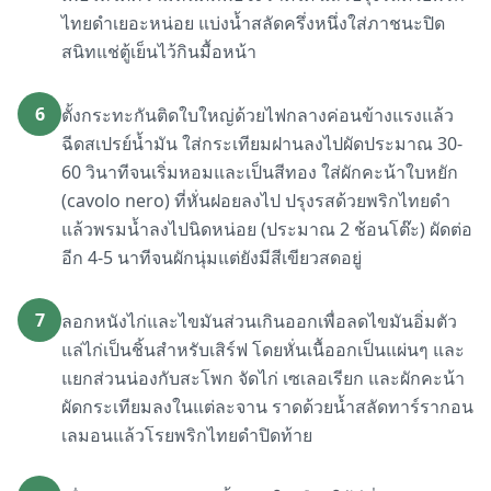
ไทยดำเยอะหน่อย แบ่งน้ำสลัดครึ่งหนึ่งใส่ภาชนะปิด
สนิทแช่ตู้เย็นไว้กินมื้อหน้า
6
ตั้งกระทะกันติดใบใหญ่ด้วยไฟกลางค่อนข้างแรงแล้ว
ฉีดสเปรย์น้ำมัน ใส่กระเทียมฝานลงไปผัดประมาณ 30-
60 วินาทีจนเริ่มหอมและเป็นสีทอง ใส่ผักคะน้าใบหยัก
(cavolo nero) ที่หั่นฝอยลงไป ปรุงรสด้วยพริกไทยดำ
แล้วพรมน้ำลงไปนิดหน่อย (ประมาณ 2 ช้อนโต๊ะ) ผัดต่อ
อีก 4-5 นาทีจนผักนุ่มแต่ยังมีสีเขียวสดอยู่
7
ลอกหนังไก่และไขมันส่วนเกินออกเพื่อลดไขมันอิ่มตัว
แล่ไก่เป็นชิ้นสำหรับเสิร์ฟ โดยหั่นเนื้ออกเป็นแผ่นๆ และ
แยกส่วนน่องกับสะโพก จัดไก่ เซเลอเรียก และผักคะน้า
ผัดกระเทียมลงในแต่ละจาน ราดด้วยน้ำสลัดทาร์รากอน
เลมอนแล้วโรยพริกไทยดำปิดท้าย