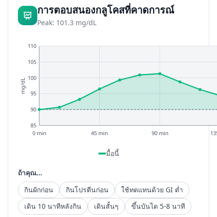
การตอบสนองกลูโคสที่คาดการณ์
Peak: 101.3 mg/dL
110
105
100
mg/dL
95
90
85
0 min
45 min
90 min
13
มื้อนี้
ถ้าคุณ...
กินผักก่อน
กินโปรตีนก่อน
ใช้ทดแทนด้วย GI ต่ำ
เดิน 10 นาทีหลังกิน
เดินสั้นๆ
ขึ้นบันได 5-8 นาที