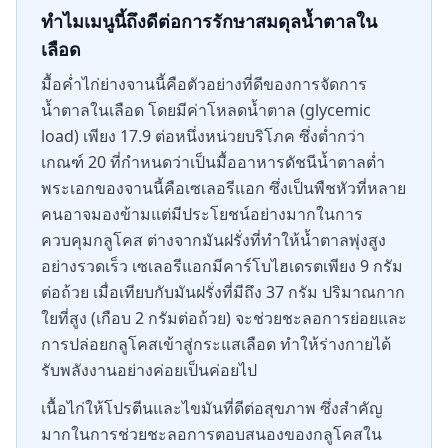
ทำไมเมนูนี้ถึงดีต่อการรักษาสมดุลน้ำตาลใน
เลือด
มื้อค่ำไก่ย่างจานนี้คือตัวอย่างที่ดีของการจัดการ
น้ำตาลในเลือด โดยมีค่าโหลดน้ำตาล (glycemic
load) เพียง 17.9 ต่อหนึ่งหน่วยบริโภค ซึ่งต่ำกว่า
เกณฑ์ 20 ที่กำหนดว่าเป็นมื้ออาหารดัชนีน้ำตาลต่ำ
พระเอกของจานนี้คือเซเลอรีแอก ซึ่งเป็นพืชหัวที่หลาย
คนอาจมองข้ามแต่มีประโยชน์อย่างมากในการ
ควบคุมกลูโคส ต่างจากมันฝรั่งที่ทำให้น้ำตาลพุ่งสูง
อย่างรวดเร็ว เซเลอรีแอกมีคาร์โบไฮเดรตเพียง 9 กรัม
ต่อถ้วย เมื่อเทียบกับมันฝรั่งที่มีถึง 37 กรัม ปริมาณกาก
ใยที่สูง (เกือบ 2 กรัมต่อถ้วย) จะช่วยชะลอการย่อยและ
การปล่อยกลูโคสเข้าสู่กระแสเลือด ทำให้ร่างกายได้
รับพลังงานอย่างค่อยเป็นค่อยไป
เนื้อไก่ให้โปรตีนและไขมันที่ดีต่อสุขภาพ ซึ่งสำคัญ
มากในการช่วยชะลอการตอบสนองของกลูโคสใน