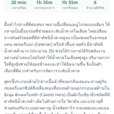
20 min
1h 35m
1h 55m
6
เวลาเตรียม
เวลาปรุงอาหาร
เวลาทั้งหมด
จำนวนที่เสิร์ฟ
มื้อค่ำไก่ย่างที่ดีต่อสุขภาพจานนี้เปลี่ยนเมนูโปรดแบบเดิมๆ ให้
กลายเป็นมื้ออร่อยที่ช่วยคุมระดับน้ำตาลในเลือด โดยเปลี่ยน
จากมันฝรั่งทอดที่มีค่าดัชนีน้ำตาลสูงมาเป็นเซเลอรีแอกทอด
แทน เซเลอรีแอก (Celeriac) หรือหัวขึ้นฉ่ายฝรั่ง มีค่าดัชนี
น้ำตาลต่ำมาก (ประมาณ 35) ช่วยให้ร่างกายได้รับพลังงาน
อย่างสม่ำเสมอโดยไม่ทำให้น้ำตาลในเลือดพุ่งสูง ปริมาณกาก
ใยที่สูงยังช่วยให้ย่อยช้าลงและทำให้อิ่มนานขึ้น จึงเป็นตัว
เลือกที่ดีมากสำหรับการจัดการระดับน้ำตาล
สูตรนี้ประกอบด้วยไก่ย่างเนื้อฉ่ำที่หอมกลิ่นเลมอน ทานคู่กับ
เซเลอรีแอกชิปส์สีเหลืองทองที่อบจนด้านนอกกรอบแต่ด้านใน
ยังนุ่ม ผักเคลใบหยัก (Cavolo nero) เป็นผักใบเขียวอีกชนิดที่มี
ค่าดัชนีน้ำตาลต่ำ เต็มไปด้วยกากใย วิตามิน และแร่ธาตุที่
ช่วยส่งเสริมระบบเผาผลาญ น้ำสลัดทาร์รากอนสดและเลมอน