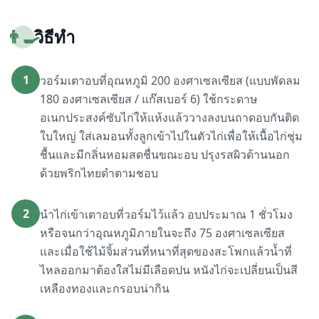
👨‍🍳
วิธีทำ
1
วอร์มเตาอบที่อุณหภูมิ 200 องศาเซลเซียส (แบบพัดลม
180 องศาเซลเซียส / แก๊สเบอร์ 6) ใช้กระดาษ
อเนกประสงค์ซับไก่ให้แห้งแล้ววางลงบนถาดอบกันติด
ใบใหญ่ ใส่เลมอนทั้งลูกเข้าไปในตัวไก่เพื่อให้เนื้อไก่ชุ่ม
ชื้นและมีกลิ่นหอมสดชื่นขณะอบ ปรุงรสผิวด้านนอก
ด้วยพริกไทยดำตามชอบ
2
นำไก่เข้าเตาอบที่วอร์มไว้แล้ว อบประมาณ 1 ชั่วโมง
หรือจนกว่าอุณหภูมิภายในจะถึง 75 องศาเซลเซียส
และเมื่อใช้ไม้จิ้มส่วนที่หนาที่สุดของสะโพกแล้วน้ำที่
ไหลออกมาต้องใสไม่มีเลือดปน หนังไก่จะเปลี่ยนเป็นสี
เหลืองทองและกรอบน่ากิน