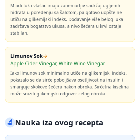
Mladi luk i vlašac imaju zanemarljiv sadržaj ugljenih
hidrata u poređenju sa šalotom, pa gotovo uopšte ne
utiču na glikemijski indeks. Dodavanje više belog luka
zadržava bogatstvo ukusa, a nivo šećera u krvi ostaje
stabilan.
Limunov Sok
→
Apple Cider Vinegar, White Wine Vinegar
Iako limunov sok minimalno utiče na glikemijski indeks,
pokazalo se da sirće poboljšava osetljivost na insulin i
smanjuje skokove šećera nakon obroka. Sirćetna kiselina
može sniziti glikemijski odgovor celog obroka.
🔬
Nauka iza ovog recepta