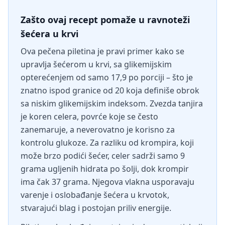
Zašto ovaj recept pomaže u ravnoteži
šećera u krvi
Ova pečena piletina je pravi primer kako se
upravlja šećerom u krvi, sa glikemijskim
opterećenjem od samo 17,9 po porciji – što je
znatno ispod granice od 20 koja definiše obrok
sa niskim glikemijskim indeksom. Zvezda tanjira
je koren celera, povrće koje se često
zanemaruje, a neverovatno je korisno za
kontrolu glukoze. Za razliku od krompira, koji
može brzo podići šećer, celer sadrži samo 9
grama ugljenih hidrata po šolji, dok krompir
ima čak 37 grama. Njegova vlakna usporavaju
varenje i oslobađanje šećera u krvotok,
stvarajući blag i postojan priliv energije.