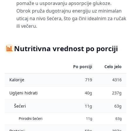
pomaže u usporavanju apsorpcije glukoze.
Obrok pruža dugotrajnu energiju uz minimalan
uticaj na nivo šećera, što ga čini idealnim za ručak
ili večeru.
📊
Nutritivna vrednost po porciji
Po porciji
Celo jelo
Kalorije
719
4316
Ugljeni hidrati
40g
237g
Šećeri
11g
63g
Prirodni šećeri
11g
63g