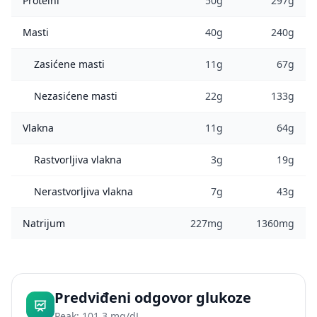
Proteini
50g
297g
Masti
40g
240g
Zasićene masti
11g
67g
Nezasićene masti
22g
133g
Vlakna
11g
64g
Rastvorljiva vlakna
3g
19g
Nerastvorljiva vlakna
7g
43g
Natrijum
227mg
1360mg
Predviđeni odgovor glukoze
Peak: 101.3 mg/dL