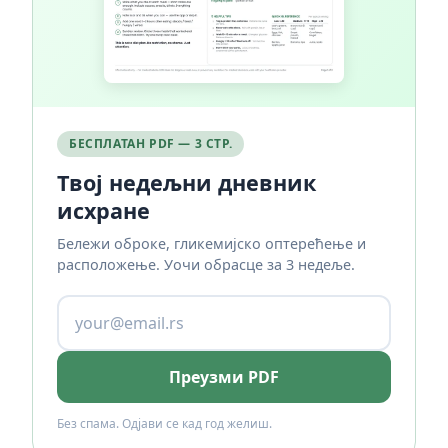
БЕСПЛАТАН PDF — 3 СТР.
Твој недељни дневник
исхране
Бележи оброке, гликемијско оптерећење и
расположење. Уочи обрасце за 3 недеље.
Преузми PDF
Без спама. Одјави се кад год желиш.