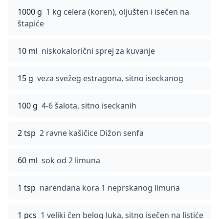
1000 g
1 kg celera (koren), oljušten i isečen na
štapiće
10 ml
niskokalorični sprej za kuvanje
15 g
veza svežeg estragona, sitno iseckanog
100 g
4-6 šalota, sitno iseckanih
2 tsp
2 ravne kašičice Dižon senfa
60 ml
sok od 2 limuna
1 tsp
narendana kora 1 neprskanog limuna
1 pcs
1 veliki čen belog luka, sitno isečen na listiće