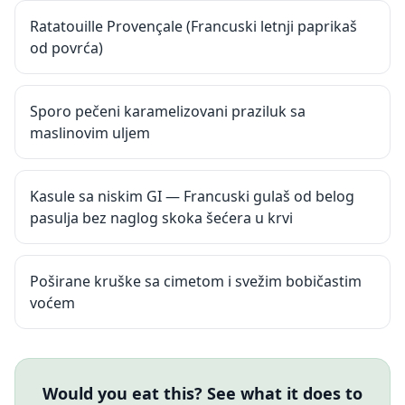
Ratatouille Provençale (Francuski letnji paprikaš
od povrća)
Sporo pečeni karamelizovani praziluk sa
maslinovim uljem
Kasule sa niskim GI — Francuski gulaš od belog
pasulja bez naglog skoka šećera u krvi
Poširane kruške sa cimetom i svežim bobičastim
voćem
Would you eat this? See what it does to