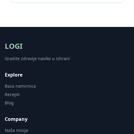
LOGI
Gradite zdravije navike u ishrani
Explore
Baza namirnica
Recepti
Blog
Company
Naša misija