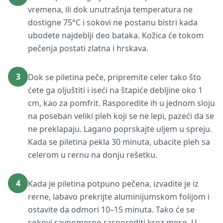
vremena, ili dok unutrašnja temperatura ne
dostigne 75°C i sokovi ne postanu bistri kada
ubodete najdeblji deo bataka. Kožica će tokom
pečenja postati zlatna i hrskava.
3
Dok se piletina peče, pripremite celer tako što
ćete ga oljuštiti i iseći na štapiće debljine oko 1
cm, kao za pomfrit. Rasporedite ih u jednom sloju
na poseban veliki pleh koji se ne lepi, pazeći da se
ne preklapaju. Lagano poprskajte uljem u spreju.
Kada se piletina pekla 30 minuta, ubacite pleh sa
celerom u rernu na donju rešetku.
4
Kada je piletina potpuno pečena, izvadite je iz
rerne, labavo prekrijte aluminijumskom folijom i
ostavite da odmori 10–15 minuta. Tako će se
sokovi ravnomerno rasporediti kroz meso. U