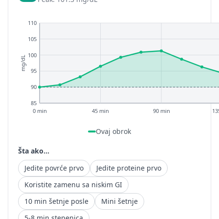
110
105
100
mg/dL
95
90
85
0 min
45 min
90 min
13
Ovaj obrok
Šta ako...
Jedite povrće prvo
Jedite proteine prvo
Koristite zamenu sa niskim GI
10 min šetnje posle
Mini šetnje
5-8 min stepenica