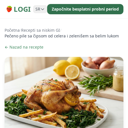
LOGI
SR
Započnite besplatni probni period
Početna
/
Recepti sa niskim GI
/
Pečeno pile sa čipsom od celera i zelenišem sa belim lukom
← Nazad na recepte