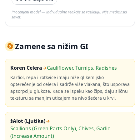
Procenjeni model — individualne reakcije se razlikuju. Nije medicinski
savet.
🔄
Zamene sa nižim GI
Koren Celera
→
Cauliflower, Turnips, Radishes
Karfiol, repa i rotkvice imaju niže glikemijsko
opterećenje od celera i sadrže više vlakana, što usporava
apsorpciju glukoze. Kada se ispeku kao čips, daju sličnu
teksturu sa manjim uticajem na nivo šećera u krvi.
šAlot (Ljutika)
→
Scallions (Green Parts Only), Chives, Garlic
(Increase Amount)