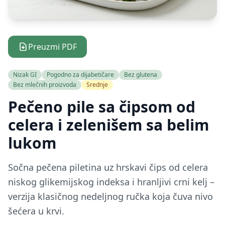
Preuzmi PDF
Nizak GI
Pogodno za dijabetičare
Bez glutena
Bez mlečnih proizvoda
Srednje
Pečeno pile sa čipsom od
celera i zelenišem sa belim
lukom
Sočna pečena piletina uz hrskavi čips od celera
niskog glikemijskog indeksa i hranljivi crni kelj –
verzija klasičnog nedeljnog ručka koja čuva nivo
šećera u krvi.