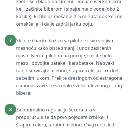
zamiriše i blago porumeni. Dodajte iseckani crni
kelj, začinite biberom i sipajte malo vode (oko 2
kašike). Pržite uz mešanje 4–5 minuta dok kelj ne
omekša, ali i dalje zadrži jarku boju.
7
Skinite i bacite kožicu sa piletine i svu vidljivu
masnoću kako biste smanjili unos zasićenih
masti. Isecite piletinu na porcije, isecite belo
meso i odvojite batake i karabatake. Na svaki
tanjir servirajte piletinu, štapiće celera i crni kelj
sa belim lukom. Prelijte dresingom od estragona
i limuna i završite sa malo sveže mlevenog crnog
bibera.
8
Za optimalnu regulaciju šećera u krvi,
preporučuje se da prvo pojedete crni kelj i
štapiće celera, a zatim piletinu. Ovaj redosled