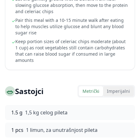
slowing glucose absorption, then move to the protein
and celeriac chips
Pair this meal with a 10-15 minute walk after eating
✓
to help muscles utilize glucose and blunt any blood
sugar rise
Keep portion sizes of celeriac chips moderate (about
✓
1 cup) as root vegetables still contain carbohydrates
that can raise blood sugar if consumed in large
amounts
🥗
Sastojci
Metrički
Imperijalni
1.5 g
1,5 kg celog pileta
1 pcs
1 limun, za unutrašnjost pileta