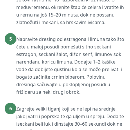
međuvremenu, okrenite štapiće celera i vratite ih
u rernu na još 15–20 minuta, dok ne postanu
zlatnožuti i mekani, sa hrskavim ivicama.
5
Napravite dresing od estragona i limuna tako što
ćete u maloj posudi pomešati sitno seckani
estragon, seckani šalot, dižon senf, limunov sok i
narendanu koricu limuna. Dodajte 1–2 kašike
vode da dobijete gustinu koja se može prelivati i
bogato začinite crnim biberom. Polovinu
dresinga sačuvajte u poklopljenoj posudi u
frižideru za neki drugi obrok.
6
Zagrejte veliki tiganj koji se ne lepi na srednje
jakoj vatri i poprskajte ga uljem u spreju. Dodajte
iseckani beli luk i dinstajte 30–60 sekundi dok ne