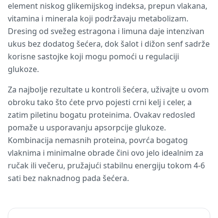
element niskog glikemijskog indeksa, prepun vlakana,
vitamina i minerala koji podržavaju metabolizam.
Dresing od svežeg estragona i limuna daje intenzivan
ukus bez dodatog šećera, dok šalot i dižon senf sadrže
korisne sastojke koji mogu pomoći u regulaciji
glukoze.
Za najbolje rezultate u kontroli šećera, uživajte u ovom
obroku tako što ćete prvo pojesti crni kelj i celer, a
zatim piletinu bogatu proteinima. Ovakav redosled
pomaže u usporavanju apsorpcije glukoze.
Kombinacija nemasnih proteina, povrća bogatog
vlaknima i minimalne obrade čini ovo jelo idealnim za
ručak ili večeru, pružajući stabilnu energiju tokom 4-6
sati bez naknadnog pada šećera.