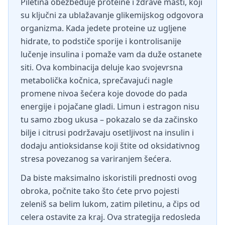
Piletina obezbeđuje proteine i zdrave masti, koji
su ključni za ublažavanje glikemijskog odgovora
organizma. Kada jedete proteine uz ugljene
hidrate, to podstiče sporije i kontrolisanije
lučenje insulina i pomaže vam da duže ostanete
siti. Ova kombinacija deluje kao svojevrsna
metabolička kočnica, sprečavajući nagle
promene nivoa šećera koje dovode do pada
energije i pojačane gladi. Limun i estragon nisu
tu samo zbog ukusa – pokazalo se da začinsko
bilje i citrusi podržavaju osetljivost na insulin i
dodaju antioksidanse koji štite od oksidativnog
stresa povezanog sa variranjem šećera.
Da biste maksimalno iskoristili prednosti ovog
obroka, počnite tako što ćete prvo pojesti
zeleniš sa belim lukom, zatim piletinu, a čips od
celera ostavite za kraj. Ova strategija redosleda