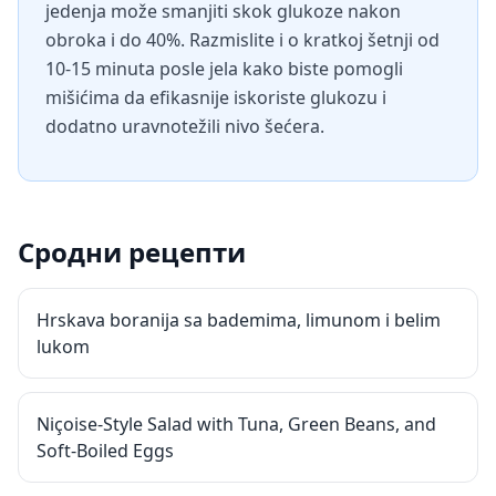
jedenja može smanjiti skok glukoze nakon
obroka i do 40%. Razmislite i o kratkoj šetnji od
10-15 minuta posle jela kako biste pomogli
mišićima da efikasnije iskoriste glukozu i
dodatno uravnotežili nivo šećera.
Сродни рецепти
Hrskava boranija sa bademima, limunom i belim
lukom
Niçoise-Style Salad with Tuna, Green Beans, and
Soft-Boiled Eggs