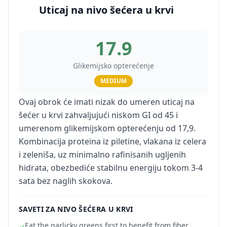
Uticaj na nivo šećera u krvi
17.9
Glikemijsko opterećenje
MEDIUM
Ovaj obrok će imati nizak do umeren uticaj na
šećer u krvi zahvaljujući niskom GI od 45 i
umerenom glikemijskom opterećenju od 17,9.
Kombinacija proteina iz piletine, vlakana iz celera
i zeleniša, uz minimalno rafinisanih ugljenih
hidrata, obezbediće stabilnu energiju tokom 3-4
sata bez naglih skokova.
SAVETI ZA NIVO ŠEĆERA U KRVI
Eat the garlicky greens first to benefit from fiber
✓