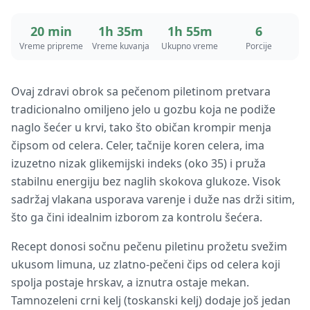
20 min
1h 35m
1h 55m
6
Vreme pripreme
Vreme kuvanja
Ukupno vreme
Porcije
Ovaj zdravi obrok sa pečenom piletinom pretvara
tradicionalno omiljeno jelo u gozbu koja ne podiže
naglo šećer u krvi, tako što običan krompir menja
čipsom od celera. Celer, tačnije koren celera, ima
izuzetno nizak glikemijski indeks (oko 35) i pruža
stabilnu energiju bez naglih skokova glukoze. Visok
sadržaj vlakana usporava varenje i duže nas drži sitim,
što ga čini idealnim izborom za kontrolu šećera.
Recept donosi sočnu pečenu piletinu prožetu svežim
ukusom limuna, uz zlatno-pečeni čips od celera koji
spolja postaje hrskav, a iznutra ostaje mekan.
Tamnozeleni crni kelj (toskanski kelj) dodaje još jedan