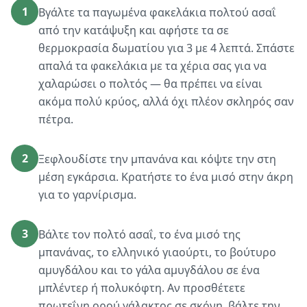
1
Βγάλτε τα παγωμένα φακελάκια πολτού ασαΐ
από την κατάψυξη και αφήστε τα σε
θερμοκρασία δωματίου για 3 με 4 λεπτά. Σπάστε
απαλά τα φακελάκια με τα χέρια σας για να
χαλαρώσει ο πολτός — θα πρέπει να είναι
ακόμα πολύ κρύος, αλλά όχι πλέον σκληρός σαν
πέτρα.
2
Ξεφλουδίστε την μπανάνα και κόψτε την στη
μέση εγκάρσια. Κρατήστε το ένα μισό στην άκρη
για το γαρνίρισμα.
3
Βάλτε τον πολτό ασαΐ, το ένα μισό της
μπανάνας, το ελληνικό γιαούρτι, το βούτυρο
αμυγδάλου και το γάλα αμυγδάλου σε ένα
μπλέντερ ή πολυκόφτη. Αν προσθέτετε
πρωτεΐνη ορού γάλακτος σε σκόνη, βάλτε την