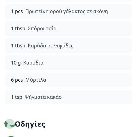
1 pcs
Πρωτεΐνη ορού γάλακτος σε σκόνη
1 tbsp
Σπόροι τσία
1 tbsp
Καρύδα σε νιφάδες
10 g
Καρύδια
6 pcs
Μύρτιλα
1 tsp
Ψήγματα κακάο
👨‍🍳
Οδηγίες