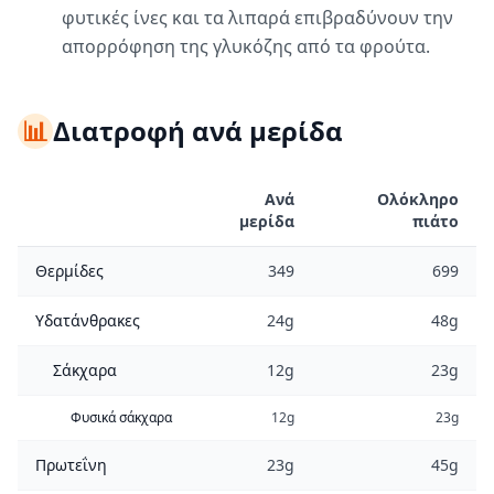
φυτικές ίνες και τα λιπαρά επιβραδύνουν την
απορρόφηση της γλυκόζης από τα φρούτα.
📊
Διατροφή ανά μερίδα
Ανά
Ολόκληρο
μερίδα
πιάτο
Θερμίδες
349
699
Υδατάνθρακες
24g
48g
Σάκχαρα
12g
23g
Φυσικά σάκχαρα
12g
23g
Πρωτεΐνη
23g
45g