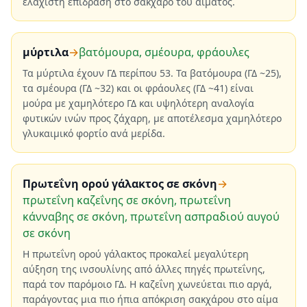
ελάχιστη επίδραση στο σάκχαρο του αίματος.
μύρτιλα
→
βατόμουρα, σμέουρα, φράουλες
Τα μύρτιλα έχουν ΓΔ περίπου 53. Τα βατόμουρα (ΓΔ ~25),
τα σμέουρα (ΓΔ ~32) και οι φράουλες (ΓΔ ~41) είναι
μούρα με χαμηλότερο ΓΔ και υψηλότερη αναλογία
φυτικών ινών προς ζάχαρη, με αποτέλεσμα χαμηλότερο
γλυκαιμικό φορτίο ανά μερίδα.
Πρωτεΐνη ορού γάλακτος σε σκόνη
→
πρωτεΐνη καζεΐνης σε σκόνη, πρωτεΐνη
κάνναβης σε σκόνη, πρωτεΐνη ασπραδιού αυγού
σε σκόνη
Η πρωτεΐνη ορού γάλακτος προκαλεί μεγαλύτερη
αύξηση της ινσουλίνης από άλλες πηγές πρωτεΐνης,
παρά τον παρόμοιο ΓΔ. Η καζεΐνη χωνεύεται πιο αργά,
παράγοντας μια πιο ήπια απόκριση σακχάρου στο αίμα