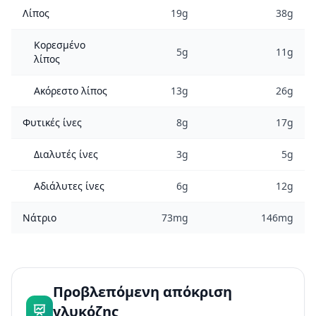
Λίπος
19g
38g
Κορεσμένο
5g
11g
λίπος
Ακόρεστο λίπος
13g
26g
Φυτικές ίνες
8g
17g
Διαλυτές ίνες
3g
5g
Αδιάλυτες ίνες
6g
12g
Νάτριο
73mg
146mg
Προβλεπόμενη απόκριση
γλυκόζης