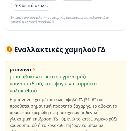
5-8 λεπτά σκάλες
Εκτιμώμενο μοντέλο — οι ατομικές αποκρίσεις ποικίλλουν. Δεν
αποτελεί ιατρική συμβουλή.
🔄
Εναλλακτικές χαμηλού ΓΔ
μπανάνα
→
μισό αβοκάντο, κατεψυγμένο ρύζι
κουνουπιδιού, κατεψυγμένα κομμάτια
κολοκυθιού
Η μπανάνα έχει μέτριο έως υψηλό ΓΔ (51–62) και
προσθέτει σημαντική ποσότητα ζάχαρης. Το αβοκάντο
προσφέρει κρεμώδη υφή με σχεδόν μηδενική
γλυκαιμική επίδραση (ΓΔ ~0), ενώ το κατεψυγμένο ρύζι
κουνουπιδιού ή το κολοκύθι πήζουν το μπολ με