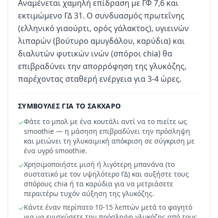
Αναμένεται χαμηλή επίδραση με ΓΦ 7,6 και
εκτιμώμενο ΓΔ 31. Ο συνδυασμός πρωτεΐνης
(ελληνικό γιαούρτι, ορός γάλακτος), υγιεινών
λιπαρών (βούτυρο αμυγδάλου, καρύδια) και
διαλυτών φυτικών ινών (σπόροι chia) θα
επιβραδύνει την απορρόφηση της γλυκόζης,
παρέχοντας σταθερή ενέργεια για 3-4 ώρες.
ΣΥΜΒΟΥΛΈΣ ΓΙΑ ΤΟ ΣΆΚΧΑΡΟ
Φάτε το μπολ με ένα κουτάλι αντί να το πιείτε ως
✓
smoothie — η μάσηση επιβραδύνει την πρόσληψη
και μειώνει τη γλυκαιμική απόκριση σε σύγκριση με
ένα υγρό smoothie.
Χρησιμοποιήστε μισή ή λιγότερη μπανάνα (το
✓
συστατικό με τον υψηλότερο ΓΔ) και αυξήστε τους
σπόρους chia ή τα καρύδια για να μετριάσετε
περαιτέρω τυχόν αύξηση της γλυκόζης.
Κάντε έναν περίπατο 10-15 λεπτών μετά το φαγητό
✓
για να ενισχύσετε την πρόσληψη γλυκόζης από τους