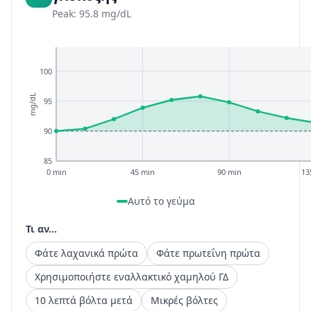
Peak: 95.8 mg/dL
100
mg/dL
95
90
85
0 min
45 min
90 min
13
Αυτό το γεύμα
Τι αν...
Φάτε λαχανικά πρώτα
Φάτε πρωτεΐνη πρώτα
Χρησιμοποιήστε εναλλακτικό χαμηλού ΓΔ
10 λεπτά βόλτα μετά
Μικρές βόλτες