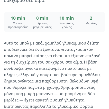
σακχάρου στο αίμα.
10 min
0 min
10 min
2
Χρόνος
Χρόνος
Συνολικός
Μερίδες
προετοιμασίας
μαγειρέματος
χρόνος
Αυτό το μπολ με ακάι χαμηλού γλυκαιμικού δείκτη
αποδεικνύει ότι ένα ζωντανό, «ινσταγκραμικό»
πρωινό μπορεί επίσης να είναι μια έξυπνη επιλογή
για τη διαχείριση του σακχάρου στο αίμα. Η βάση
συνδυάζει άγλυκο κατεψυγμένο πολτό ακάι με
πλήρες ελληνικό γιαούρτι και βούτυρο αμυγδάλου,
δημιουργώντας μια παχύρρευστη, βελούδινη υφή
που θυμίζει παγωτό μηχανής. Χρησιμοποιώντας
μόνο μισή μικρή μπανάνα — μοιρασμένη σε δύο
μερίδες — έχετε αρκετή φυσική γλυκύτητα,
διατηρώντας παράλληλα το γλυκαιμικό φορτίο