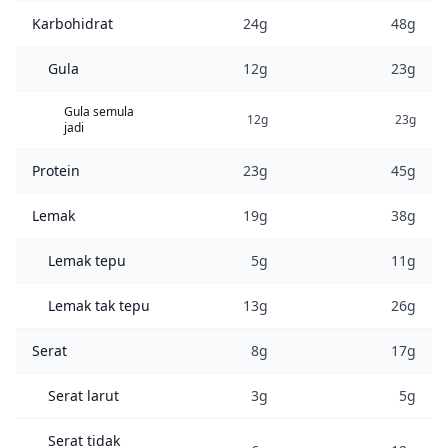
Karbohidrat
24g
48g
Gula
12g
23g
Gula semula
12g
23g
jadi
Protein
23g
45g
Lemak
19g
38g
Lemak tepu
5g
11g
Lemak tak tepu
13g
26g
Serat
8g
17g
Serat larut
3g
5g
Serat tidak