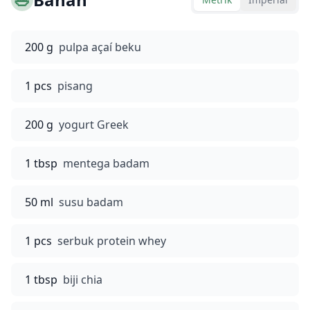
200 g
pulpa açaí beku
1 pcs
pisang
200 g
yogurt Greek
1 tbsp
mentega badam
50 ml
susu badam
1 pcs
serbuk protein whey
1 tbsp
biji chia