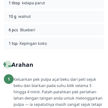
1 tbsp
kelapa parut
10 g
walnut
6 pcs
Blueberi
1 tsp
Kepingan koko
👨‍🍳
Arahan
1
Keluarkan pek pulpa açaí beku dari peti sejuk
beku dan biarkan pada suhu bilik selama 3
hingga 4 minit. Patah-patahkan pek perlahan-
lahan dengan tangan anda untuk melonggarkan
pulpa — ia sepatutnya masih sangat sejuk tetapi