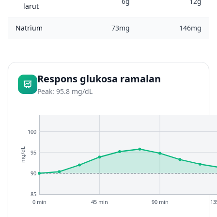
6g
12g
larut
Natrium
73mg
146mg
Respons glukosa ramalan
Peak: 95.8 mg/dL
100
mg/dL
95
90
85
0 min
45 min
90 min
13