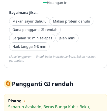
Hidangan ini
Bagaimana jika...
Makan sayur dahulu
Makan protein dahulu
Guna pengganti GI rendah
Berjalan 10 min selepas
Jalan mini
Naik tangga 5-8 min
Model anggaran — tindak balas individu berbeza. Bukan nasihat
perubatan.
🔄
Pengganti GI rendah
Pisang
→
Separuh Avokado, Beras Bunga Kubis Beku,