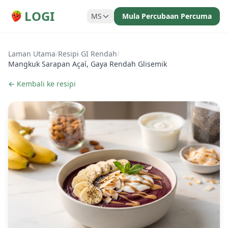
LOGI
MS
Mula Percubaan Percuma
Laman Utama
/
Resipi GI Rendah
/
Mangkuk Sarapan Açaí, Gaya Rendah Glisemik
← Kembali ke resipi