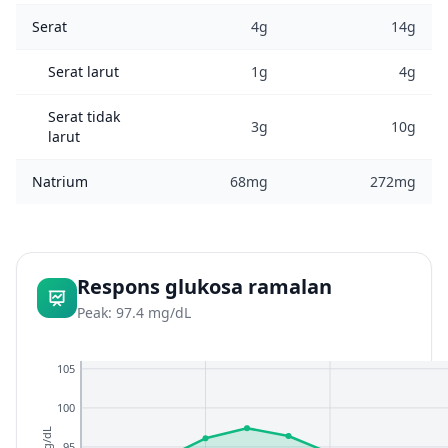
Serat
4g
14g
Serat larut
1g
4g
Serat tidak
3g
10g
larut
Natrium
68mg
272mg
Respons glukosa ramalan
Peak: 97.4 mg/dL
105
100
mg/dL
95