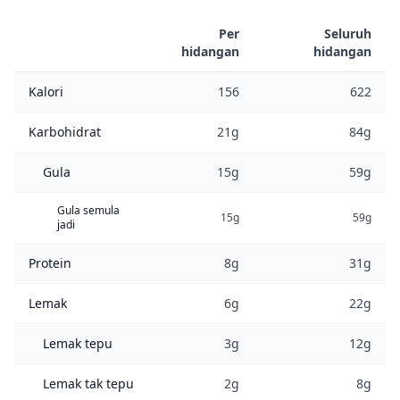
Per
Seluruh
hidangan
hidangan
Kalori
156
622
Karbohidrat
21g
84g
Gula
15g
59g
Gula semula
15g
59g
jadi
Protein
8g
31g
Lemak
6g
22g
Lemak tepu
3g
12g
Lemak tak tepu
2g
8g