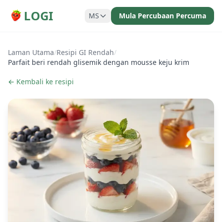
LOGI
MS
Mula Percubaan Percuma
Laman Utama
/
Resipi GI Rendah
/
Parfait beri rendah glisemik dengan mousse keju krim
← Kembali ke resipi