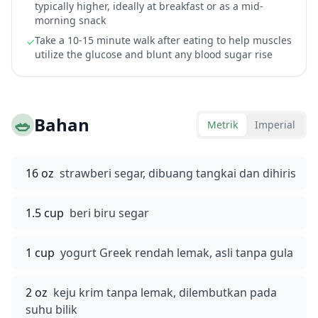
typically higher, ideally at breakfast or as a mid-
morning snack
Take a 10-15 minute walk after eating to help muscles
✓
utilize the glucose and blunt any blood sugar rise
🥗
Bahan
Metrik
Imperial
16 oz
strawberi segar, dibuang tangkai dan dihiris
1.5 cup
beri biru segar
1 cup
yogurt Greek rendah lemak, asli tanpa gula
2 oz
keju krim tanpa lemak, dilembutkan pada
suhu bilik