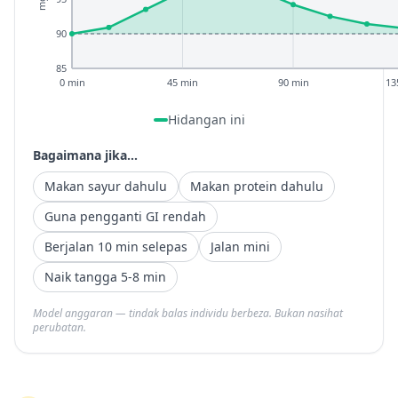
90
85
0 min
45 min
90 min
13
Hidangan ini
Bagaimana jika...
Makan sayur dahulu
Makan protein dahulu
Guna pengganti GI rendah
Berjalan 10 min selepas
Jalan mini
Naik tangga 5-8 min
Model anggaran — tindak balas individu berbeza. Bukan nasihat
perubatan.