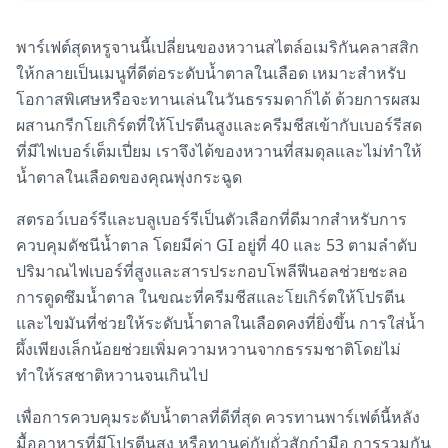
พาร์เฟต์สุดหรูจานนี้เปลี่ยนของหวานสไตล์อเมริกันคลาสสิก
ให้กลายเป็นเมนูที่ดีต่อระดับน้ำตาลในเลือด เหมาะสำหรับ
โอกาสพิเศษหรือจะทานเล่นในวันธรรมดาก็ได้ ด้วยการผสม
ผสานกรีกโยเกิร์ตที่ให้โปรตีนสูงและครีมชีสเข้ากับเบอร์รีสด
ที่มีไฟเบอร์เต็มเปี่ยม เราจึงได้ของหวานที่สมดุลและไม่ทำให้
น้ำตาลในเลือดของคุณพุ่งกระฉูด
สตรอว์เบอร์รีและบลูเบอร์รีเป็นตัวเลือกที่ดีมากสำหรับการ
ควบคุมดัชนีน้ำตาล โดยมีค่า GI อยู่ที่ 40 และ 53 ตามลำดับ
ปริมาณไฟเบอร์ที่สูงและสารประกอบโพลีฟีนอลช่วยชะลอ
การดูดซึมน้ำตาล ในขณะที่ครีมชีสและโยเกิร์ตให้โปรตีน
และไขมันที่ช่วยให้ระดับน้ำตาลในเลือดคงที่ยิ่งขึ้น การใส่น้ำ
ผึ้งเพียงเล็กน้อยช่วยเพิ่มความหวานจากธรรมชาติโดยไม่
ทำให้รสชาติหวานจนเกินไป
เพื่อการควบคุมระดับน้ำตาลที่ดีที่สุด ควรทานพาร์เฟต์นี้หลัง
มื้ออาหารที่มีโปรตีนสูง หรือทานคู่กับถั่วสักกำมือ การรวมกัน