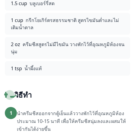
1.5 cup
บลูเบอร์รี่สด
1 cup
กรีกโยเกิร์ตรสธรรมชาติ สูตรไขมันต่ำและไม่
เติมน้ำตาล
2 oz
ครีมชีสสูตรไม่มีไขมัน วางพักไว้ที่อุณหภูมิห้องจน
นุ่ม
1 tsp
น้ำผึ้งแท้
👨‍🍳
วิธีทำ
1
นำครีมชีสออกจากตู้เย็นแล้ววางพักไว้ที่อุณหภูมิห้อง
ประมาณ 10-15 นาที เพื่อให้ครีมชีสนุ่มลงและผสมให้
เข้ากันได้ง่ายขึ้น