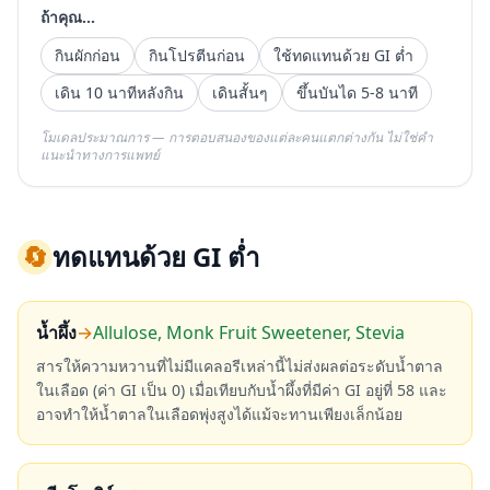
ถ้าคุณ...
กินผักก่อน
กินโปรตีนก่อน
ใช้ทดแทนด้วย GI ต่ำ
เดิน 10 นาทีหลังกิน
เดินสั้นๆ
ขึ้นบันได 5-8 นาที
โมเดลประมาณการ — การตอบสนองของแต่ละคนแตกต่างกัน ไม่ใช่คำ
แนะนำทางการแพทย์
🔄
ทดแทนด้วย GI ต่ำ
น้ำผึ้ง
→
Allulose, Monk Fruit Sweetener, Stevia
สารให้ความหวานที่ไม่มีแคลอรีเหล่านี้ไม่ส่งผลต่อระดับน้ำตาล
ในเลือด (ค่า GI เป็น 0) เมื่อเทียบกับน้ำผึ้งที่มีค่า GI อยู่ที่ 58 และ
อาจทำให้น้ำตาลในเลือดพุ่งสูงได้แม้จะทานเพียงเล็กน้อย