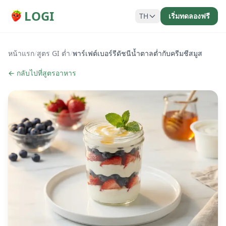
LOGI
TH
เริ่มทดลองฟรี
หน้าแรก
/
สูตร GI ต่ำ
/
พาร์เฟต์เบอร์รีดัชนีน้ำตาลต่ำกับครีมชีสมูส
← กลับไปที่สูตรอาหาร