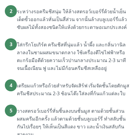
2
ระหว่างรอครีมชีสนุ่ม ให้ล้างสตรอว์เบอร์รี่ด้วยน้ำเย็น
เด็ดขั้วออกแล้วหั่นเป็นสี่ส่วน จากนั้นล้างบลูเบอร์รี่แล้ว
ซับผลไม้ทั้งสองชนิดให้แห้งด้วยกระดาษอเนกประสงค์
3
ใส่กรีกโยเกิร์ต ครีมชีสที่นุ่มแล้ว น้ำผึ้ง และกลิ่นวานิล
ลาลงในชามผสมขนาดกลาง ใช้เครื่องตีไข่ไฟฟ้าหรือ
ตะกร้อมือตีด้วยความเร็วปานกลางประมาณ 2-3 นาที
จนเนื้อเนียน ฟู และไม่มีก้อนครีมชีสเหลืออยู่
4
เตรียมแก้วหรือถ้วยสำหรับจัดเสิร์ฟ เริ่มจัดชั้นโดยตักมูส
ครีมชีสประมาณ 2-3 ช้อนโต๊ะใส่ลงที่ก้นแก้วแต่ละใบ
5
วางสตรอว์เบอร์รี่หั่นชิ้นลงบนชั้นมูส ตามด้วยชั้นส่วน
ผสมครีมอีกครั้ง แล้วตามด้วยชั้นบลูเบอร์รี่ ทำสลับชั้น
กันไปเรื่อยๆ ให้เห็นเป็นสีแดง ขาว และน้ำเงินสลับกัน
สวยงาม