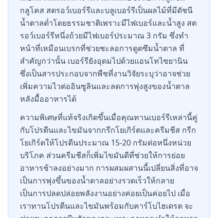
กลูโคส สตรอว์เบอร์รีและบลูเบอร์รีเป็นผลไม้ที่มีดัชนี
น้ำตาลต่ำโดยธรรมชาติเพราะมีไฟเบอร์และน้ำสูง สต
รอว์เบอร์รีหนึ่งถ้วยมีไฟเบอร์ประมาณ 3 กรัม ซึ่งทำ
หน้าที่เหมือนเบรกที่ช่วยชะลอการดูดซึมน้ำตาล ที่
สำคัญกว่านั้น เบอร์รียังอุดมไปด้วยแอนโทไซยานิน
ซึ่งเป็นสารประกอบจากพืชที่งานวิจัยระบุว่าอาจช่วย
เพิ่มความไวต่ออินซูลินและลดการพุ่งสูงของน้ำตาล
หลังมื้ออาหารได้
ความพิเศษที่แท้จริงเกิดขึ้นเมื่อคุณทานเบอร์รีเหล่านี้คู่
กับโปรตีนและไขมันจากกรีกโยเกิร์ตและครีมชีส กรีก
โยเกิร์ตให้โปรตีนประมาณ 15-20 กรัมต่อหนึ่งหน่วย
บริโภค ส่วนครีมชีสก็เพิ่มไขมันดีที่ช่วยให้การย่อย
อาหารช้าลงอย่างมาก การผสมผสานนี้เปลี่ยนสิ่งที่อาจ
เป็นการพุ่งขึ้นของน้ำตาลอย่างรวดเร็วให้กลาย
เป็นการปลดปล่อยพลังงานอย่างค่อยเป็นค่อยไป เมื่อ
เราทานโปรตีนและไขมันพร้อมกับคาร์โบไฮเดรต จะ