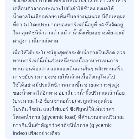
ช่วยชะลอการบีบตัวของกระเพาะอาหาร ทำให้อาหาร
เคลื่อนตัวจากกระเพาะไปยังลำไส้ช้าลง ส่งผลให้
น้ำตาลในเลือดค่อยๆ เพิ่มขึ้นอย่างนุ่มนวล นี่คือเหตุผล
ที่ค่า GI โดยประมาณของพาร์เฟต์นี้อยู่ที่ 54 ซึ่งจัดอยู่
ในกลุ่มดัชนีน้ำตาลต่ำ แม้ว่าน้ำผึ้งเพียงอย่างเดียวจะมี
ค่าสูงกว่านี้มากก็ตาม
เพื่อให้ได้ประโยชน์สูงสุดต่อระดับน้ำตาลในเลือด ควร
ทานพาร์เฟต์นี้เป็นส่วนหนึ่งของมื้ออาหารแทนการ
ทานตอนท้องว่าง และลองเดินเล่นสั้นๆ หลังทานเสร็จ
การขยับร่างกายจะช่วยให้กล้ามเนื้อดึงกลูโคสไป
ใช้ได้อย่างมีประสิทธิภาพมากขึ้น ช่วยลดการพุ่งสูง
ของน้ำตาลได้อีกทาง อย่าลืมว่าน้ำผึ้งปริมาณเล็กน้อย
(ประมาณ 1-2 ช้อนชาต่อถ้วย) จะถูกถ่วงดุลด้วย
โปรตีน ไขมัน และไฟเบอร์ ซึ่งพิสูจน์ให้เห็นว่าค่า
โหลดน้ำตาล (glycemic load) ที่คำนวณจากปริมาณ
การกินนั้นสำคัญกว่าค่าดัชนีน้ำตาล (glycemic
index) เพียงอย่างเดียว