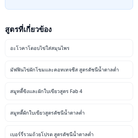
สูตรที่เกี่ยวข้อง
อะโวคาโดอบไข่ใส่สมุนไพร
มัฟฟินไข่ผักโขมและคอทเทจชีส สูตรดัชนีน้ำตาลต่ำ
สมูทตี้ขิงและผักใบเขียวสูตร Fab 4
สมูทตี้ผักใบเขียวสูตรดัชนีน้ำตาลต่ำ
เบอร์รี่รวมถ้วยโปรด สูตรดัชนีน้ำตาลต่ำ