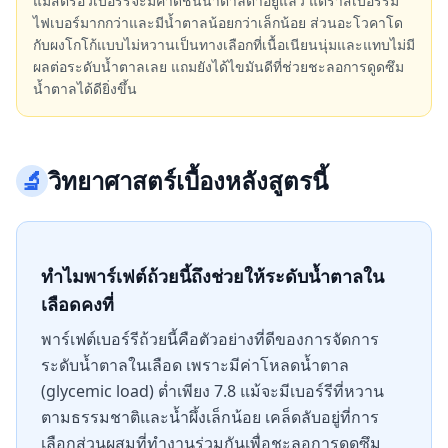
แม้สตรอว์เบอร์รี่จะมีค่าดัชนีน้ำตาลต่ำอยู่แล้ว แต่ราสเบอร์รี่มี
ไฟเบอร์มากกว่าและมีน้ำตาลน้อยกว่าเล็กน้อย ส่วนอะโวคาโด
กับผงโกโก้แบบไม่หวานเป็นทางเลือกที่เนื้อเนียนนุ่มและแทบไม่มี
ผลต่อระดับน้ำตาลเลย แถมยังได้ไขมันดีที่ช่วยชะลอการดูดซึม
น้ำตาลได้ดียิ่งขึ้น
🔬
วิทยาศาสตร์เบื้องหลังสูตรนี้
ทำไมพาร์เฟต์ถ้วยนี้ถึงช่วยให้ระดับน้ำตาลใน
เลือดคงที่
พาร์เฟต์เบอร์รีถ้วยนี้คือตัวอย่างที่ดีของการจัดการ
ระดับน้ำตาลในเลือด เพราะมีค่าโหลดน้ำตาล
(glycemic load) ต่ำเพียง 7.8 แม้จะมีเบอร์รีที่หวาน
ตามธรรมชาติและน้ำผึ้งเล็กน้อย เคล็ดลับอยู่ที่การ
เลือกส่วนผสมที่ทำงานร่วมกันเพื่อชะลอการดูดซึม