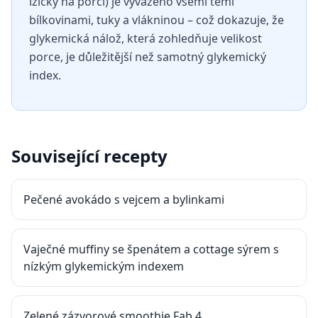
lžičky na porci) je vyváženo všemi těmi
bílkovinami, tuky a vlákninou – což dokazuje, že
glykemická nálož, která zohledňuje velikost
porce, je důležitější než samotný glykemický
index.
Související recepty
Pečené avokádo s vejcem a bylinkami
Vaječné muffiny se špenátem a cottage sýrem s
nízkým glykemickým indexem
Zelené zázvorové smoothie Fab 4