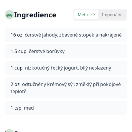
🥗
Ingredience
Metrické
Imperiální
16 oz
čerstvé jahody, zbavené stopek a nakrájené
1.5 cup
čerstvé borůvky
1 cup
nízkotučný řecký jogurt, bílý neslazený
2 oz
odtučněný krémový sýr, změklý při pokojové
teplotě
1 tsp
med