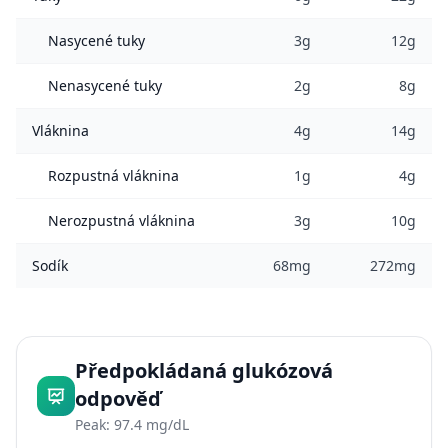
Nasycené tuky
3g
12g
Nenasycené tuky
2g
8g
Vláknina
4g
14g
Rozpustná vláknina
1g
4g
Nerozpustná vláknina
3g
10g
Sodík
68mg
272mg
Předpokládaná glukózová
odpověď
Peak: 97.4 mg/dL