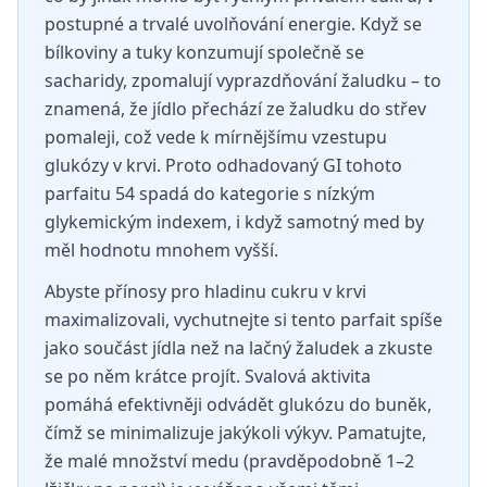
postupné a trvalé uvolňování energie. Když se
bílkoviny a tuky konzumují společně se
sacharidy, zpomalují vyprazdňování žaludku – to
znamená, že jídlo přechází ze žaludku do střev
pomaleji, což vede k mírnějšímu vzestupu
glukózy v krvi. Proto odhadovaný GI tohoto
parfaitu 54 spadá do kategorie s nízkým
glykemickým indexem, i když samotný med by
měl hodnotu mnohem vyšší.
Abyste přínosy pro hladinu cukru v krvi
maximalizovali, vychutnejte si tento parfait spíše
jako součást jídla než na lačný žaludek a zkuste
se po něm krátce projít. Svalová aktivita
pomáhá efektivněji odvádět glukózu do buněk,
čímž se minimalizuje jakýkoli výkyv. Pamatujte,
že malé množství medu (pravděpodobně 1–2