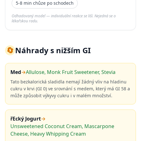
5-8 min chůze po schodech
Odhadovaný model — individuální reakce se liší. Nejedná se o
lékařskou radu.
🔄
Náhrady s nižším GI
Med
→
Allulose, Monk Fruit Sweetener, Stevia
Tato bezkalorická sladidla nemají žádný vliv na hladinu
cukru v krvi (GI 0) ve srovnání s medem, který má GI 58 a
může způsobit výkyvy cukru i v malém množství.
řEcký Jogurt
→
Unsweetened Coconut Cream, Mascarpone
Cheese, Heavy Whipping Cream