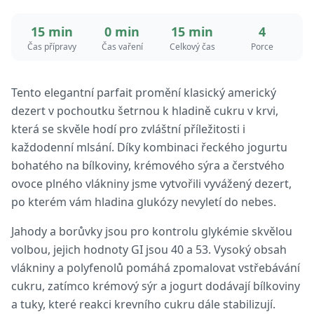
15 min
0 min
15 min
4
Čas přípravy
Čas vaření
Celkový čas
Porce
Tento elegantní parfait promění klasický americký
dezert v pochoutku šetrnou k hladině cukru v krvi,
která se skvěle hodí pro zvláštní příležitosti i
každodenní mlsání. Díky kombinaci řeckého jogurtu
bohatého na bílkoviny, krémového sýra a čerstvého
ovoce plného vlákniny jsme vytvořili vyvážený dezert,
po kterém vám hladina glukózy nevyletí do nebes.
Jahody a borůvky jsou pro kontrolu glykémie skvělou
volbou, jejich hodnoty GI jsou 40 a 53. Vysoký obsah
vlákniny a polyfenolů pomáhá zpomalovat vstřebávání
cukru, zatímco krémový sýr a jogurt dodávají bílkoviny
a tuky, které reakci krevního cukru dále stabilizují.