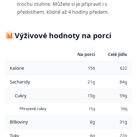
trochu ztuhne. Můžete si je připravit i s
předstihem, klidně až 4 hodiny předem.
📊
Výživové hodnoty na porci
Na porci
Celé jídlo
Kalorie
156
622
Sacharidy
21g
84g
Cukry
15g
59g
Přirozené cukry
15g
59g
Bílkoviny
8g
31g
Tuky
6g
22g