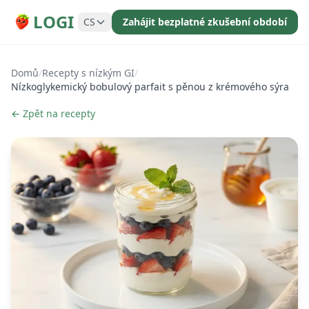
LOGI
CS
Zahájit bezplatné zkušební období
Domů
/
Recepty s nízkým GI
/
Nízkoglykemický bobulový parfait s pěnou z krémového sýra
← Zpět na recepty