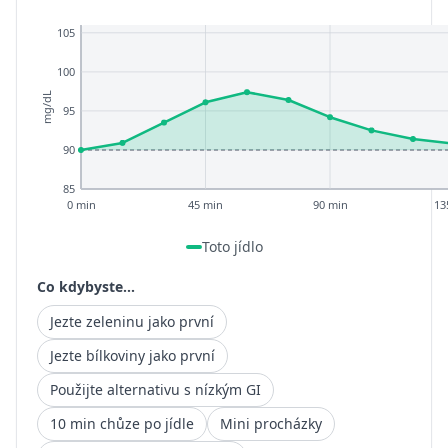
105
100
mg/dL
95
90
85
0 min
45 min
90 min
13
Toto jídlo
Co kdybyste...
Jezte zeleninu jako první
Jezte bílkoviny jako první
Použijte alternativu s nízkým GI
10 min chůze po jídle
Mini procházky