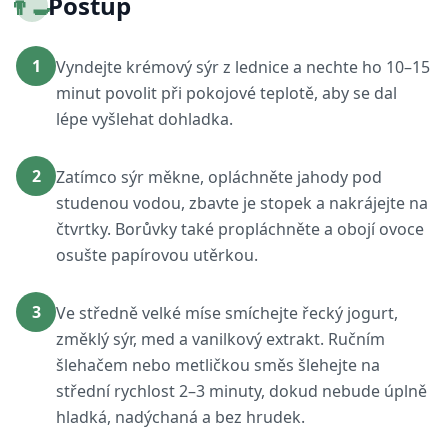
👨‍🍳
Postup
1
Vyndejte krémový sýr z lednice a nechte ho 10–15
minut povolit při pokojové teplotě, aby se dal
lépe vyšlehat dohladka.
2
Zatímco sýr měkne, opláchněte jahody pod
studenou vodou, zbavte je stopek a nakrájejte na
čtvrtky. Borůvky také propláchněte a obojí ovoce
osušte papírovou utěrkou.
3
Ve středně velké míse smíchejte řecký jogurt,
změklý sýr, med a vanilkový extrakt. Ručním
šlehačem nebo metličkou směs šlehejte na
střední rychlost 2–3 minuty, dokud nebude úplně
hladká, nadýchaná a bez hrudek.