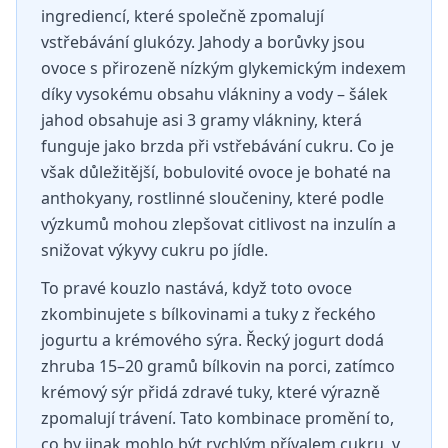
ingrediencí, které společně zpomalují
vstřebávání glukózy. Jahody a borůvky jsou
ovoce s přirozeně nízkým glykemickým indexem
díky vysokému obsahu vlákniny a vody – šálek
jahod obsahuje asi 3 gramy vlákniny, která
funguje jako brzda při vstřebávání cukru. Co je
však důležitější, bobulovité ovoce je bohaté na
anthokyany, rostlinné sloučeniny, které podle
výzkumů mohou zlepšovat citlivost na inzulín a
snižovat výkyvy cukru po jídle.
To pravé kouzlo nastává, když toto ovoce
zkombinujete s bílkovinami a tuky z řeckého
jogurtu a krémového sýra. Řecký jogurt dodá
zhruba 15–20 gramů bílkovin na porci, zatímco
krémový sýr přidá zdravé tuky, které výrazně
zpomalují trávení. Tato kombinace promění to,
co by jinak mohlo být rychlým přívalem cukru, v