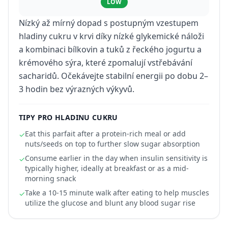
LOW
Nízký až mírný dopad s postupným vzestupem
hladiny cukru v krvi díky nízké glykemické náloži
a kombinaci bílkovin a tuků z řeckého jogurtu a
krémového sýra, které zpomalují vstřebávání
sacharidů. Očekávejte stabilní energii po dobu 2–
3 hodin bez výrazných výkyvů.
TIPY PRO HLADINU CUKRU
Eat this parfait after a protein-rich meal or add
✓
nuts/seeds on top to further slow sugar absorption
Consume earlier in the day when insulin sensitivity is
✓
typically higher, ideally at breakfast or as a mid-
morning snack
Take a 10-15 minute walk after eating to help muscles
✓
utilize the glucose and blunt any blood sugar rise