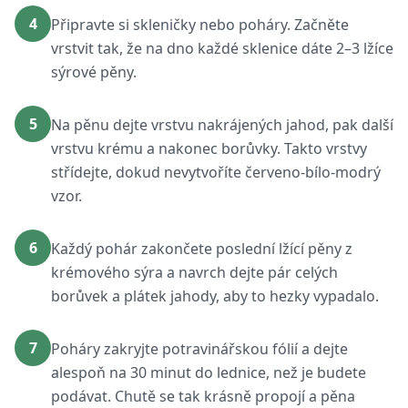
4
Připravte si skleničky nebo poháry. Začněte
vrstvit tak, že na dno každé sklenice dáte 2–3 lžíce
sýrové pěny.
5
Na pěnu dejte vrstvu nakrájených jahod, pak další
vrstvu krému a nakonec borůvky. Takto vrstvy
střídejte, dokud nevytvoříte červeno-bílo-modrý
vzor.
6
Každý pohár zakončete poslední lžící pěny z
krémového sýra a navrch dejte pár celých
borůvek a plátek jahody, aby to hezky vypadalo.
7
Poháry zakryjte potravinářskou fólií a dejte
alespoň na 30 minut do lednice, než je budete
podávat. Chutě se tak krásně propojí a pěna