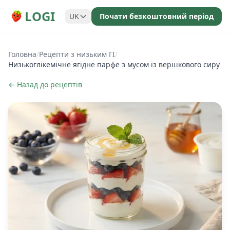
LOGI
UK
Почати безкоштовний період
Головна
/
Рецепти з низьким ГІ
/
Низькоглікемічне ягідне парфе з мусом із вершкового сиру
← Назад до рецептів