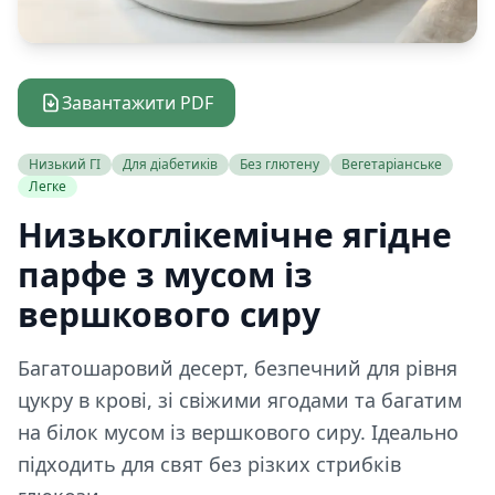
Завантажити PDF
Низький ГІ
Для діабетиків
Без глютену
Вегетаріанське
Легке
Низькоглікемічне ягідне
парфе з мусом із
вершкового сиру
Багатошаровий десерт, безпечний для рівня
цукру в крові, зі свіжими ягодами та багатим
на білок мусом із вершкового сиру. Ідеально
підходить для свят без різких стрибків