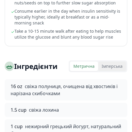
nuts/seeds on top to further slow sugar absorption
Consume earlier in the day when insulin sensitivity is
✓
typically higher, ideally at breakfast or as a mid-
morning snack
Take a 10-15 minute walk after eating to help muscles
✓
utilize the glucose and blunt any blood sugar rise
🥗
Інгредієнти
Метрична
Імперська
16 oz
свіжа полуниця, очищена від хвостиків і
нарізана скибочками
1.5 cup
свіжа лохина
1 cup
нежирний грецький йогурт, натуральний