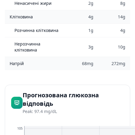
Ненасичені жири
2g
8g
Клітковина
4g
14g
Розчинна клітковина
1g
4g
Нерозчинна
3g
10g
клітковина
Натрій
68mg
272mg
Прогнозована глюкозна
відповідь
Peak: 97.4 mg/dL
105