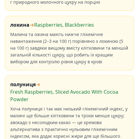
г природного молочного цукру на порцію
лохина
→
Raspberries, Blackberries
Малина та ожина мають нижче глікемічне
навантаження (2–3 на 100 г) порівняно з лохиною (5
на 100 г) завдяки вищому вмісту клітковини та меншій
загальній кількості цукру, що робить їх кращим
вибором для контролю рівня цукру в крові
полуниця
→
Fresh Raspberries, Sliced Avocado With Cocoa
Powder
Хоча полуниця і так має низький глікемічний індекс, у
малині ще більше клітковини та трохи менше цукру;
авокадо з несолодким какао — це кремова
альтернатива з практично нульовим глікемічним
індексом, яка додає корисні жири для ще більшого