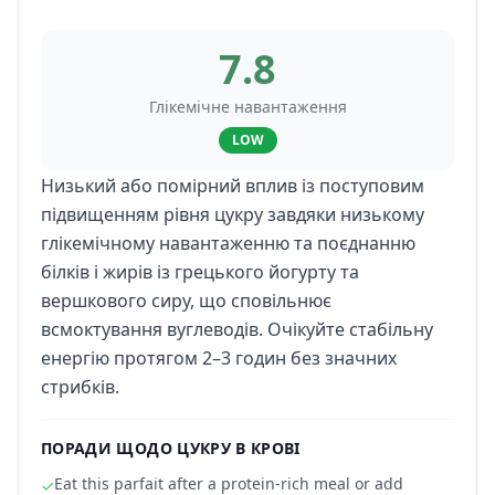
7.8
Глікемічне навантаження
LOW
Низький або помірний вплив із поступовим
підвищенням рівня цукру завдяки низькому
глікемічному навантаженню та поєднанню
білків і жирів із грецького йогурту та
вершкового сиру, що сповільнює
всмоктування вуглеводів. Очікуйте стабільну
енергію протягом 2–3 годин без значних
стрибків.
ПОРАДИ ЩОДО ЦУКРУ В КРОВІ
Eat this parfait after a protein-rich meal or add
✓