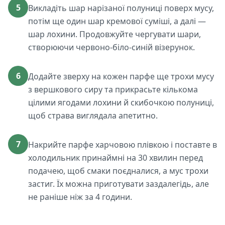
5
Викладіть шар нарізаної полуниці поверх мусу,
потім ще один шар кремової суміші, а далі —
шар лохини. Продовжуйте чергувати шари,
створюючи червоно-біло-синій візерунок.
6
Додайте зверху на кожен парфе ще трохи мусу
з вершкового сиру та прикрасьте кількома
цілими ягодами лохини й скибочкою полуниці,
щоб страва виглядала апетитно.
7
Накрийте парфе харчовою плівкою і поставте в
холодильник принаймні на 30 хвилин перед
подачею, щоб смаки поєдналися, а мус трохи
застиг. Їх можна приготувати заздалегідь, але
не раніше ніж за 4 години.