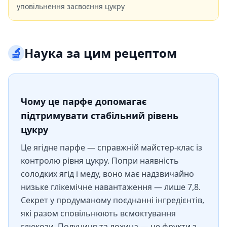
уповільнення засвоєння цукру
🔬
Наука за цим рецептом
Чому це парфе допомагає
підтримувати стабільний рівень
цукру
Це ягідне парфе — справжній майстер-клас із
контролю рівня цукру. Попри наявність
солодких ягід і меду, воно має надзвичайно
низьке глікемічне навантаження — лише 7,8.
Секрет у продуманому поєднанні інгредієнтів,
які разом сповільнюють всмоктування
глюкози. Полуниця та лохина — це фрукти з