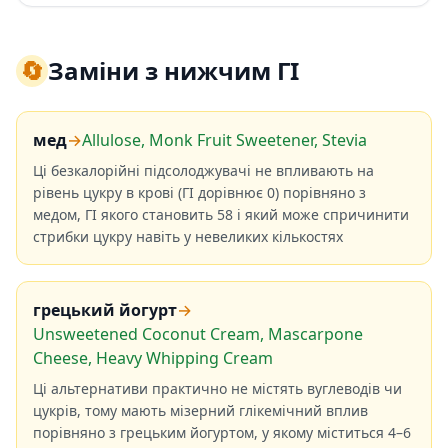
🔄
Заміни з нижчим ГІ
мед
→
Allulose, Monk Fruit Sweetener, Stevia
Ці безкалорійні підсолоджувачі не впливають на
рівень цукру в крові (ГІ дорівнює 0) порівняно з
медом, ГІ якого становить 58 і який може спричинити
стрибки цукру навіть у невеликих кількостях
грецький йогурт
→
Unsweetened Coconut Cream, Mascarpone
Cheese, Heavy Whipping Cream
Ці альтернативи практично не містять вуглеводів чи
цукрів, тому мають мізерний глікемічний вплив
порівняно з грецьким йогуртом, у якому міститься 4–6