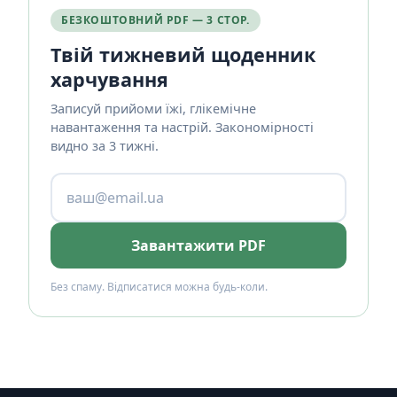
БЕЗКОШТОВНИЙ PDF — 3 СТОР.
Твій тижневий щоденник
харчування
Записуй прийоми їжі, глікемічне
навантаження та настрій. Закономірності
видно за 3 тижні.
Завантажити PDF
Без спаму. Відписатися можна будь-коли.