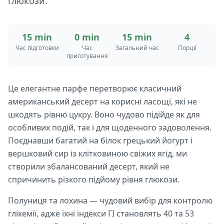
глюкози.
15 min
0 min
15 min
4
Час підготовки
Час
Загальний час
Порції
приготування
Це елегантне парфе перетворює класичний
американський десерт на корисні ласощі, які не
шкодять рівню цукру. Воно чудово підійде як для
особливих подій, так і для щоденного задоволення.
Поєднавши багатий на білок грецький йогурт і
вершковий сир із клітковиною свіжих ягід, ми
створили збалансований десерт, який не
спричинить різкого підйому рівня глюкози.
Полуниця та лохина — чудовий вибір для контролю
глікемії, адже їхні індекси ГІ становлять 40 та 53