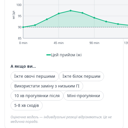
100
мг/дл
95
90
85
0 min
45 min
90 min
13
Цей прийом їжі
А якщо ви...
Їжте овочі першими
Їжте білок першим
Використати заміну з низьким ГІ
10 хв прогулянки після
Міні-прогулянки
5-8 хв сходів
Оціночна модель — індивідуальні реакції відрізняються. Це не
медична порада.