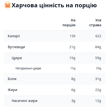
📊
Харчова цінність на порцію
На
Уся
порцію
страва
Калорії
156
622
Вуглеводи
21g
84g
Цукри
15g
59g
Натуральні цукри
15g
59g
Білок
8g
31g
Жири
6g
22g
Насичені жири
3g
12g