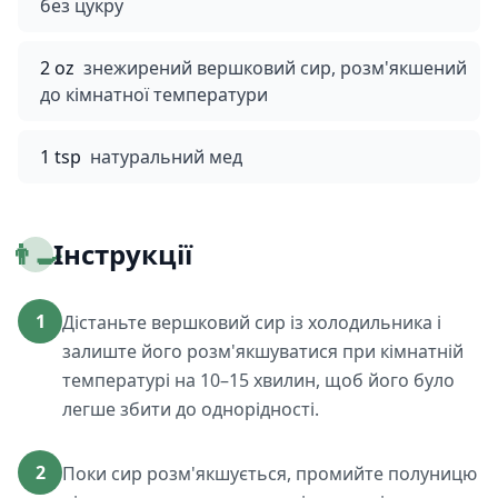
без цукру
2 oz
знежирений вершковий сир, розм'якшений
до кімнатної температури
1 tsp
натуральний мед
👨‍🍳
Інструкції
1
Дістаньте вершковий сир із холодильника і
залиште його розм'якшуватися при кімнатній
температурі на 10–15 хвилин, щоб його було
легше збити до однорідності.
2
Поки сир розм'якшується, промийте полуницю