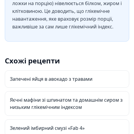
ложки на порцію) нівелюється білком, жиром і
клітковиною. Це доводить, що глікемічне
навантаження, яке враховує розмір порції,
важливіше за сам лише глікемічний індекс.
Схожі рецепти
Запечені яйця в авокадо з травами
Яєчні мафіни зі шпинатом та домашнім сиром з
низьким глікемічним індексом
Зелений імбирний смузі «Fab 4»