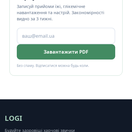
Записуй прийоми їжі, глікемічне
навантаження та настрій. Закономірності
видно за 3 тижні.
Завантажити PDF
Без спаму. Відписатися можна будь-коли.
LOGI
Будуйте здоровіші харчові звички