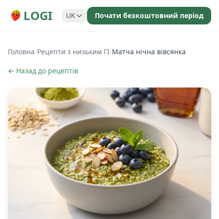
LOGI
UK
Почати безкоштовний період
Головна
/
Рецепти з низьким ГІ
/
Матча нічна вівсянка
← Назад до рецептів