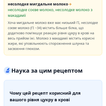
несолодке мигдальне молоко
→
несолодке соєве молоко, несолодке молоко з
макадамії
Хоча мигдальне молоко вже має низький ГІ, несолодке
соєве молоко (ГІ ~34) містить більше білка, що
додатково пом'якшує реакцію рівня цукру в крові на
весь прийом їжі. Молоко з макадамії містить корисні
жири, які уповільнюють спорожнення шлунка та
засвоєння глюкози.
🔬
Наука за цим рецептом
Чому цей рецепт корисний для
вашого рівня цукру в крові