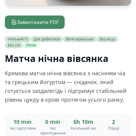
Завантажити PDF
Низький ГІ
Для діабетиків
Вегетаріанське
Без яєць
Без сої
Легке
Матча нічна вівсянка
Кремова матча нічна вівсянка з насінням чіа
та грецьким йогуртом — сніданок, який
готується заздалегідь і підтримує стабільний
рівень цукру в крові протягом усього ранку.
10 min
0 min
6h 10m
2
Час підготовки
Час
Загальний час
Порції
приготування