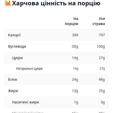
📊
Харчова цінність на порцію
На
Уся
порцію
страва
Калорії
399
797
Вуглеводи
50g
100g
Цукри
14g
27g
Натуральні цукри
14g
27g
Білок
24g
48g
Жири
13g
25g
Насичені жири
1g
3g