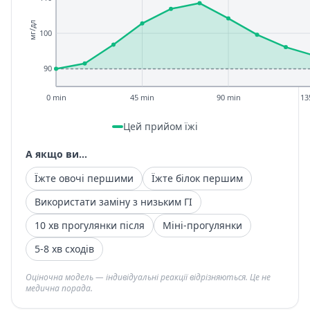
мг/дл
100
90
0 min
45 min
90 min
13
Цей прийом їжі
А якщо ви...
Їжте овочі першими
Їжте білок першим
Використати заміну з низьким ГІ
10 хв прогулянки після
Міні-прогулянки
5-8 хв сходів
Оціночна модель — індивідуальні реакції відрізняються. Це не
медична порада.