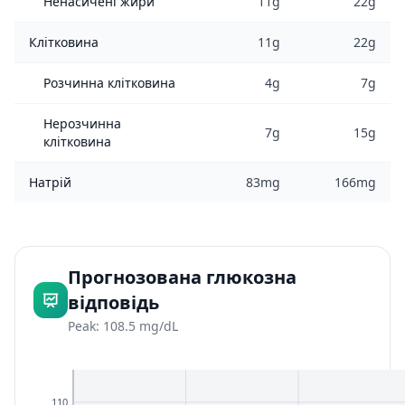
Ненасичені жири
11g
22g
Клітковина
11g
22g
Розчинна клітковина
4g
7g
Нерозчинна
7g
15g
клітковина
Натрій
83mg
166mg
Прогнозована глюкозна
відповідь
Peak: 108.5 mg/dL
110