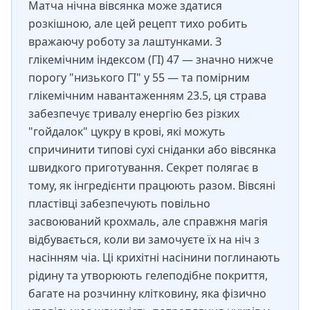
Матча нічна вівсянка може здатися
розкішною, але цей рецепт тихо робить
вражаючу роботу за лаштунками. З
глікемічним індексом (ГІ) 47 — значно нижче
порогу "низького ГІ" у 55 — та помірним
глікемічним навантаженням 23.5, ця страва
забезпечує тривалу енергію без різких
"гойдалок" цукру в крові, які можуть
спричинити типові сухі сніданки або вівсянка
швидкого приготування. Секрет полягає в
тому, як інгредієнти працюють разом. Вівсяні
пластівці забезпечують повільно
засвоюваний крохмаль, але справжня магія
відбувається, коли ви замочуєте їх на ніч з
насінням чіа. Ці крихітні насінини поглинають
рідину та утворюють гелеподібне покриття,
багате на розчинну клітковину, яка фізично