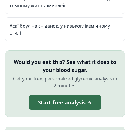
темному житньому хлібі
Асаї боул на сніданок, у низькоглікемічному
стилі
Would you eat this? See what it does to
your blood sugar.
Get your free, personalized glycemic analysis in
2 minutes.
Start free analysis →