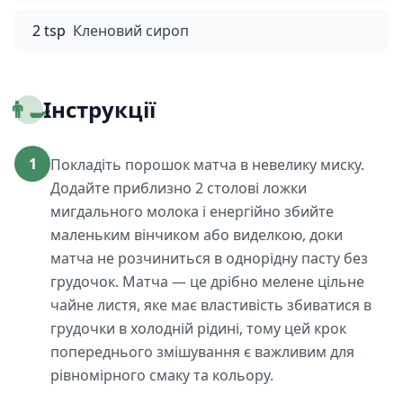
2 tsp
Кленовий сироп
👨‍🍳
Інструкції
1
Покладіть порошок матча в невелику миску.
Додайте приблизно 2 столові ложки
мигдального молока і енергійно збийте
маленьким вінчиком або виделкою, доки
матча не розчиниться в однорідну пасту без
грудочок. Матча — це дрібно мелене цільне
чайне листя, яке має властивість збиватися в
грудочки в холодній рідині, тому цей крок
попереднього змішування є важливим для
рівномірного смаку та кольору.