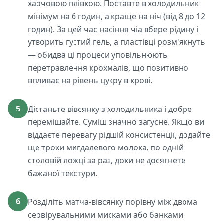
харчовою плівкою. Поставте в холодильник
мінімум на 6 годин, а краще на ніч (від 8 до 12
годин). За цей час насіння чіа вбере рідину і
утворить густий гель, а пластівці розм'якнуть
— обидва ці процеси уповільнюють
перетравлення крохмалів, що позитивно
впливає на рівень цукру в крові.
5
Дістаньте вівсянку з холодильника і добре
перемішайте. Суміш значно загусне. Якщо ви
віддаєте перевагу рідшій консистенції, додайте
ще трохи мигдалевого молока, по одній
столовій ложці за раз, доки не досягнете
бажаної текстури.
6
Розділіть матча-вівсянку порівну між двома
сервірувальними мисками або банками.