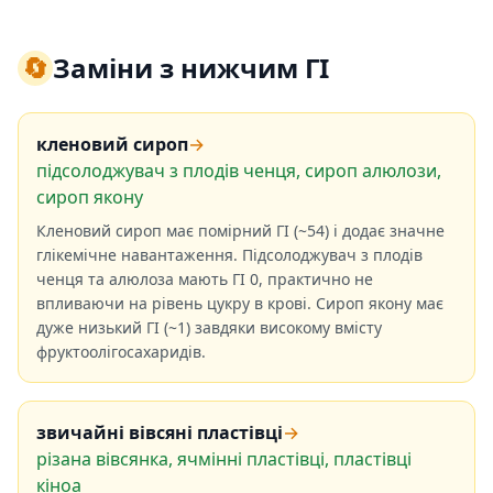
🔄
Заміни з нижчим ГІ
кленовий сироп
→
підсолоджувач з плодів ченця, сироп алюлози,
сироп якону
Кленовий сироп має помірний ГІ (~54) і додає значне
глікемічне навантаження. Підсолоджувач з плодів
ченця та алюлоза мають ГІ 0, практично не
впливаючи на рівень цукру в крові. Сироп якону має
дуже низький ГІ (~1) завдяки високому вмісту
фруктоолігосахаридів.
звичайні вівсяні пластівці
→
різана вівсянка, ячмінні пластівці, пластівці
кіноа