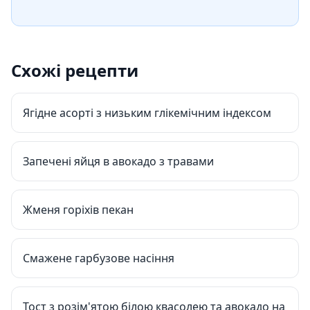
Схожі рецепти
Ягідне асорті з низьким глікемічним індексом
Запечені яйця в авокадо з травами
Жменя горіхів пекан
Смажене гарбузове насіння
Тост з розім'ятою білою квасолею та авокадо на