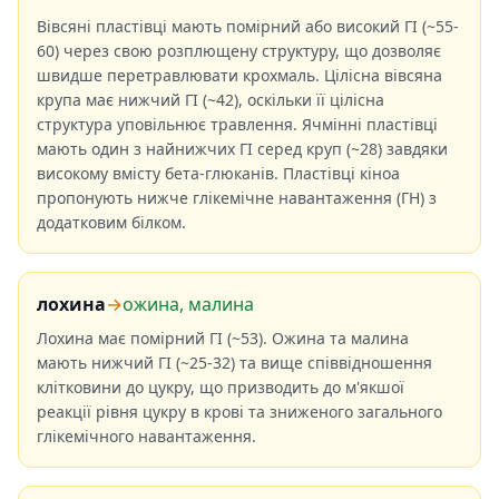
Вівсяні пластівці мають помірний або високий ГІ (~55-
60) через свою розплющену структуру, що дозволяє
швидше перетравлювати крохмаль. Цілісна вівсяна
крупа має нижчий ГІ (~42), оскільки її цілісна
структура уповільнює травлення. Ячмінні пластівці
мають один з найнижчих ГІ серед круп (~28) завдяки
високому вмісту бета-глюканів. Пластівці кіноа
пропонують нижче глікемічне навантаження (ГН) з
додатковим білком.
лохина
→
ожина, малина
Лохина має помірний ГІ (~53). Ожина та малина
мають нижчий ГІ (~25-32) та вище співвідношення
клітковини до цукру, що призводить до м'якшої
реакції рівня цукру в крові та зниженого загального
глікемічного навантаження.