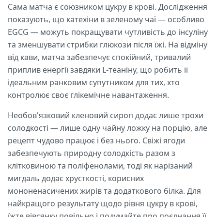
Сама матча є союзником цукру в крові. Дослідження
показують, що катехіни в зеленому чаї — особливо
EGCG — можуть покращувати чутливість до інсуліну
та зменшувати стрибки глюкози після їжі. На відміну
від кави, матча забезпечує спокійний, тривалий
приплив енергії завдяки L-теаніну, що робить її
ідеальним ранковим супутником для тих, хто
контролює своє глікемічне навантаження.
Необов'язковий кленовий сироп додає лише трохи
солодкості — лише одну чайну ложку на порцію, але
рецепт чудово працює і без нього. Свіжі ягоди
забезпечують природну солодкість разом з
клітковиною та поліфенолами, тоді як нарізаний
мигдаль додає хрусткості, корисних
мононенасичених жирів та додаткового білка. Для
найкращого результату щодо рівня цукру в крові,
їжте вівсянку повільно і подумайте про поєднання її