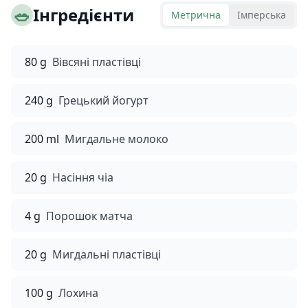
🥗
Інгредієнти
Метрична
Імперська
80 g
Вівсяні пластівці
240 g
Грецький йогурт
200 ml
Мигдальне молоко
20 g
Насіння чіа
4 g
Порошок матча
20 g
Мигдальні пластівці
100 g
Лохина