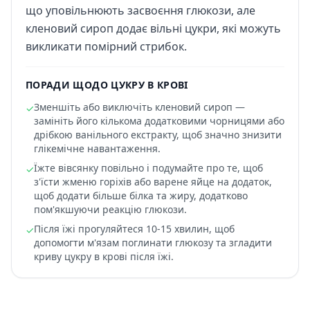
що уповільнюють засвоєння глюкози, але
кленовий сироп додає вільні цукри, які можуть
викликати помірний стрибок.
ПОРАДИ ЩОДО ЦУКРУ В КРОВІ
Зменшіть або виключіть кленовий сироп —
✓
замініть його кількома додатковими чорницями або
дрібкою ванільного екстракту, щоб значно знизити
глікемічне навантаження.
Їжте вівсянку повільно і подумайте про те, щоб
✓
з'їсти жменю горіхів або варене яйце на додаток,
щоб додати більше білка та жиру, додатково
пом'якшуючи реакцію глюкози.
Після їжі прогуляйтеся 10-15 хвилин, щоб
✓
допомогти м'язам поглинати глюкозу та згладити
криву цукру в крові після їжі.