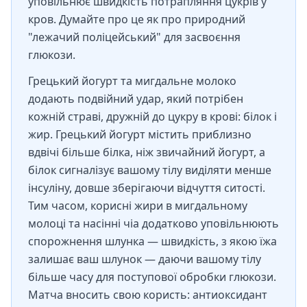
уповільнює швидкість потрапляння цукрів у
кров. Думайте про це як про природний
"лежачий поліцейський" для засвоєння
глюкози.
Грецький йогурт та мигдальне молоко
додають подвійний удар, який потрібен
кожній страві, дружній до цукру в крові: білок і
жир. Грецький йогурт містить приблизно
вдвічі більше білка, ніж звичайний йогурт, а
білок сигналізує вашому тілу виділяти менше
інсуліну, довше зберігаючи відчуття ситості.
Тим часом, корисні жири в мигдальному
молоці та насінні чіа додатково уповільнюють
спорожнення шлунка — швидкість, з якою їжа
залишає ваш шлунок — даючи вашому тілу
більше часу для поступової обробки глюкози.
Матча вносить свою користь: антиоксидант