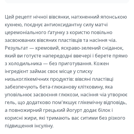
Цей рецепт нічної вівсянки, натхненний японською
кухнею, поєднує антиоксидантну силу матчі
церемоніального ґатунку з користю повільно
засвоюваних вівсяних пластівців та насіння чіа.
Результат — кремовий, яскраво-зелений сніданок,
який ви готуєте напередодні ввечері і берете прямо
з холодильника — без приготування. Кожен
інгредієнт займає своє місце у списку
низькоглікемічних продуктів: вівсяні пластівці
забезпечують бета-глюканову клітковину, яка
уповільнює засвоєння глюкози, насіння чіа утворює
гель, що додатково пом'якшує глікемічну відповідь,
а повножирний грецький йогурт додає білок і
корисні жири, які тримають вас ситими без різкого
підвищення інсуліну.