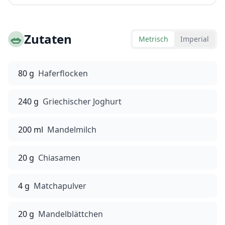
🥗
Zutaten
Metrisch
Imperial
80 g
Haferflocken
240 g
Griechischer Joghurt
200 ml
Mandelmilch
20 g
Chiasamen
4 g
Matchapulver
20 g
Mandelblättchen