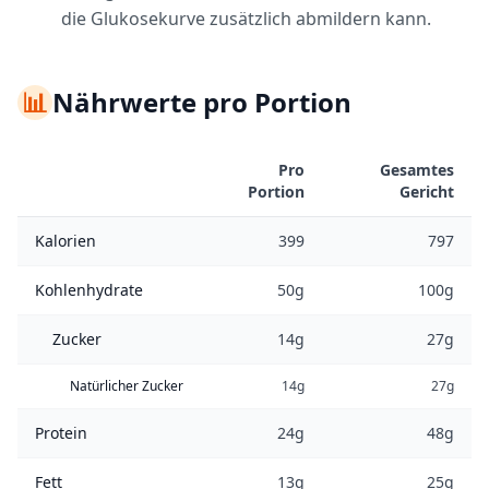
die Glukosekurve zusätzlich abmildern kann.
📊
Nährwerte pro Portion
Pro
Gesamtes
Portion
Gericht
Kalorien
399
797
Kohlenhydrate
50g
100g
Zucker
14g
27g
Natürlicher Zucker
14g
27g
Protein
24g
48g
Fett
13g
25g