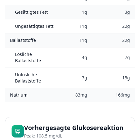
Gesättigtes Fett
1g
3g
Ungesättigtes Fett
11g
22g
Ballaststoffe
11g
22g
Lösliche
4g
7g
Ballaststoffe
Unlösliche
7g
15g
Ballaststoffe
Natrium
83mg
166mg
Vorhergesagte Glukosereaktion
Peak: 108.5 mg/dL