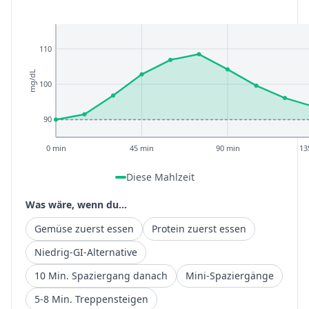
110
mg/dL
100
90
0 min
45 min
90 min
13
Diese Mahlzeit
Was wäre, wenn du...
Gemüse zuerst essen
Protein zuerst essen
Niedrig-GI-Alternative
10 Min. Spaziergang danach
Mini-Spaziergänge
5-8 Min. Treppensteigen