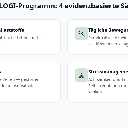
LOGI-Programm: 4 evidenzbasierte S
llaststoffe
Tägliche Bewegu
🏃
offreiche Lebensmittel
Regelmäßige Aktivitä
n.
— Effekte nach 7 Tag
s
Stressmanageme
🧘
e Zeiten — gestörter
Achtsamkeit und En
Insulinsensitivität.
Selbstregulation un
senken.