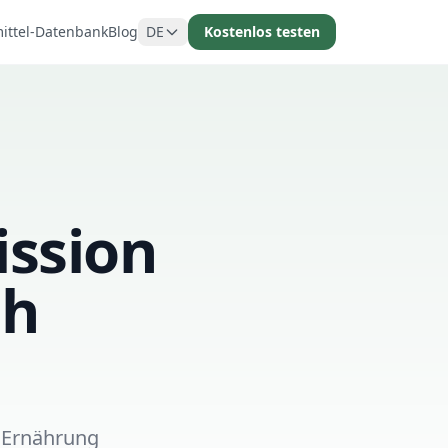
ittel-Datenbank
Blog
DE
Kostenlos testen
ission
ch
 Ernährung