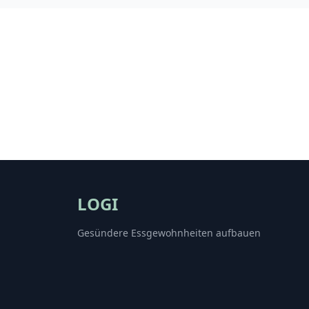
LOGI
Gesündere Essgewohnheiten aufbauen