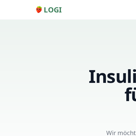
LOGI
Insul
f
Wir möcht