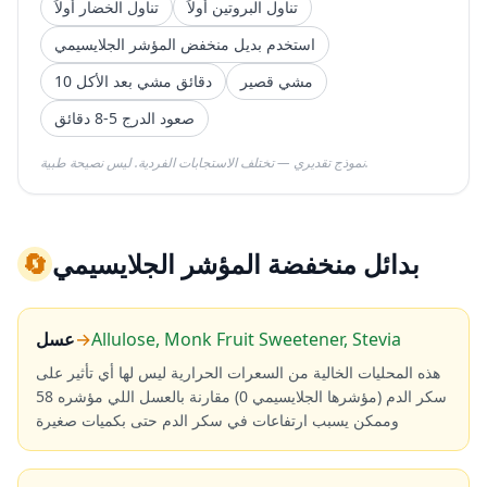
تناول البروتين أولاً
تناول الخضار أولاً
استخدم بديل منخفض المؤشر الجلايسيمي
مشي قصير
10 دقائق مشي بعد الأكل
صعود الدرج 5-8 دقائق
نموذج تقديري — تختلف الاستجابات الفردية. ليس نصيحة طبية.
بدائل منخفضة المؤشر الجلايسيمي
🔄
Allulose, Monk Fruit Sweetener, Stevia
→
عسل
هذه المحليات الخالية من السعرات الحرارية ليس لها أي تأثير على
سكر الدم (مؤشرها الجلايسيمي 0) مقارنة بالعسل اللي مؤشره 58
وممكن يسبب ارتفاعات في سكر الدم حتى بكميات صغيرة