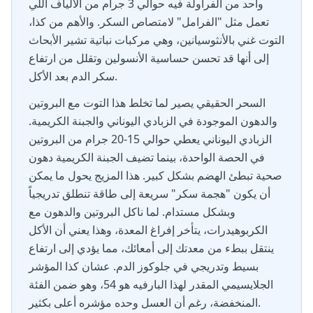
واحد من الفراولة فيه حوالي 3 جرام من الألياف اللي
تعمل مثل "الفرامل" لامتصاص السكر. والأهم من كذا،
التوت غني بالأنثوسيانين، وهي مركبات نباتية تشير الأبحاث
إلى أنها قد تحسن حساسية الأنسولين وتقلل من ارتفاع
سكر الدم بعد الأكل.
السحر الحقيقي يصير لما تخلط هذا التوت مع البروتين
والدهون الموجودة في الزبادي اليوناني والجبنة الكريمية.
الزبادي اليوناني يعطي حوالي 15-20 جرام من البروتين
في الحصة الواحدة، بينما تضيف الجبنة الكريمية دهون
صحية تبطئ الهضم بشكل كبير. هذا المزيج يحول ما يمكن
أن يكون "هجمة سكر" سريعة إلى طاقة تنطلق تدريجياً
وبشكل مستدام. لما ناكل البروتين والدهون مع
الكربوهيدرات، يتأخر إفراغ المعدة، وهذا يعني أن الأكل
ينتقل ببطء من معدتك إلى أمعائك، مما يؤدي إلى ارتفاع
بسيط وتدريجي في جلوكوز الدم. عشان كذا المؤشر
الجلايسيمي المقدر لهذا البارفيه هو 54، وهو ضمن الفئة
المنخفضة، رغم أن العسل وحده مؤشره أعلى بكثير.