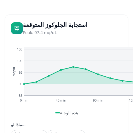
استجابة الجلوكوز المتوقعة
Peak: 97.4 mg/dL
105
100
mg/dL
95
90
85
0 min
45 min
90 min
13
هذه الوجبة
ماذا لو...