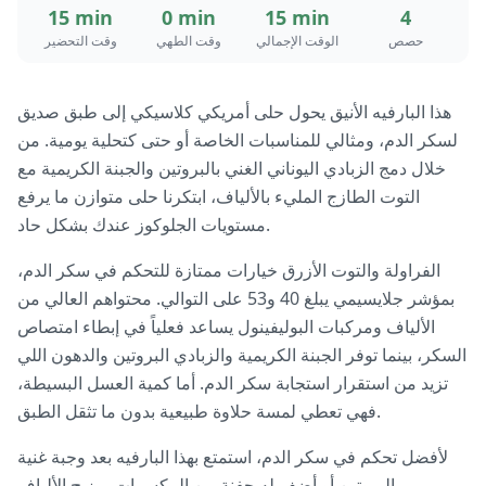
15 min
0 min
15 min
4
حصص
الوقت الإجمالي
وقت الطهي
وقت التحضير
هذا البارفيه الأنيق يحول حلى أمريكي كلاسيكي إلى طبق صديق
لسكر الدم، ومثالي للمناسبات الخاصة أو حتى كتحلية يومية. من
خلال دمج الزبادي اليوناني الغني بالبروتين والجبنة الكريمية مع
التوت الطازج المليء بالألياف، ابتكرنا حلى متوازن ما يرفع
مستويات الجلوكوز عندك بشكل حاد.
الفراولة والتوت الأزرق خيارات ممتازة للتحكم في سكر الدم،
بمؤشر جلايسيمي يبلغ 40 و53 على التوالي. محتواهم العالي من
الألياف ومركبات البوليفينول يساعد فعلياً في إبطاء امتصاص
السكر، بينما توفر الجبنة الكريمية والزبادي البروتين والدهون اللي
تزيد من استقرار استجابة سكر الدم. أما كمية العسل البسيطة،
فهي تعطي لمسة حلاوة طبيعية بدون ما تثقل الطبق.
لأفضل تحكم في سكر الدم، استمتع بهذا البارفيه بعد وجبة غنية
بالبروتين أو أضف له حفنة من المكسرات. مزيج الألياف