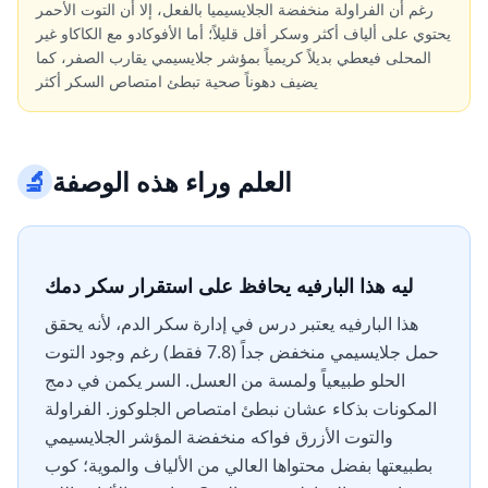
رغم أن الفراولة منخفضة الجلايسيميا بالفعل، إلا أن التوت الأحمر
يحتوي على ألياف أكثر وسكر أقل قليلاً؛ أما الأفوكادو مع الكاكاو غير
المحلى فيعطي بديلاً كريمياً بمؤشر جلايسيمي يقارب الصفر، كما
يضيف دهوناً صحية تبطئ امتصاص السكر أكثر
العلم وراء هذه الوصفة
🔬
ليه هذا البارفيه يحافظ على استقرار سكر دمك
هذا البارفيه يعتبر درس في إدارة سكر الدم، لأنه يحقق
حمل جلايسيمي منخفض جداً (7.8 فقط) رغم وجود التوت
الحلو طبيعياً ولمسة من العسل. السر يكمن في دمج
المكونات بذكاء عشان نبطئ امتصاص الجلوكوز. الفراولة
والتوت الأزرق فواكه منخفضة المؤشر الجلايسيمي
بطبيعتها بفضل محتواها العالي من الألياف والموية؛ كوب