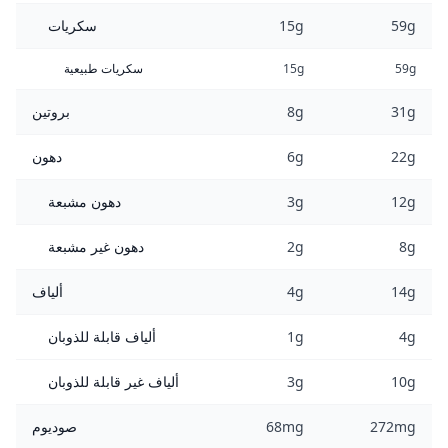
59g
15g
سكريات
59g
15g
سكريات طبيعية
31g
8g
بروتين
22g
6g
دهون
12g
3g
دهون مشبعة
8g
2g
دهون غير مشبعة
14g
4g
ألياف
4g
1g
ألياف قابلة للذوبان
10g
3g
ألياف غير قابلة للذوبان
272mg
68mg
صوديوم