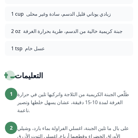
زبادي يوناني قليل الدسم، سادة وغير محلى
1 cup
جبنة كريمية خالية من الدسم، طرية بحرارة الغرفة
2 oz
عسل خام
1 tsp
التعليمات
👨‍🍳
1
طلّعي الجبنة الكريمية من الثلاجة واتركيها تلين في حرارة
الغرفة لمدة 10-15 دقيقة، عشان يسهل خلطها وتصير
ناعمة.
2
على بال ما تلين الجبنة، اغسلي الفراولة بماء بارد، وشيلي
الأوراق الخضراء وقطعيها أرباع. اغسلي التوت الأزرق