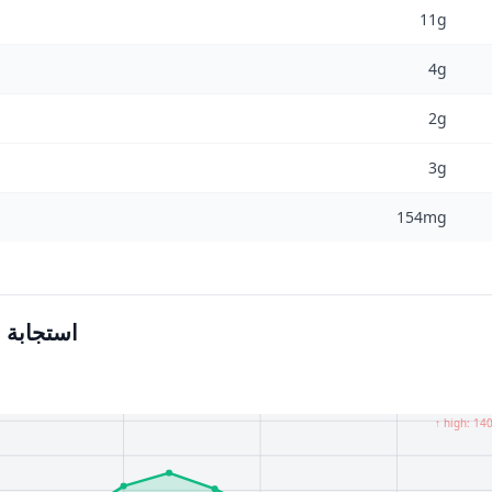
11g
4g
2g
3g
154mg
استجابة ا
↑ high: 14