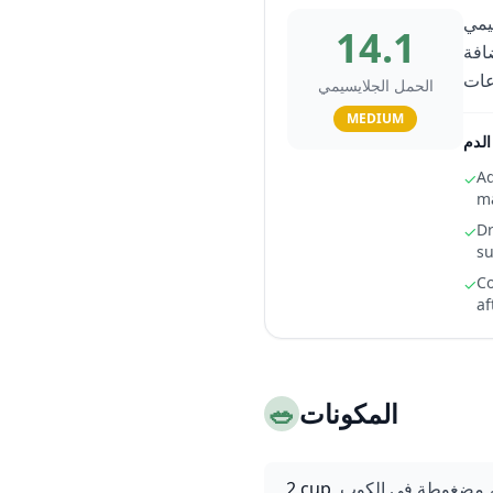
يمي
14.1
الإضافة
الحمل الجلايسيمي
MEDIUM
لدم
Ad
✓
ma
Dr
✓
su
Co
✓
af
المكونات
🥗
، مضغوطة في الكوب
2 cup