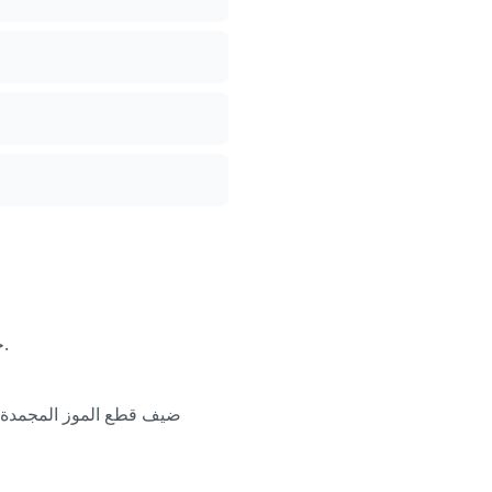
حط السبانخ الطازجة في الخلاط الأول، واضغط عليها براحة عشان تسيب مساحة لباقي المكونات.
ضيف قطع الموز المجمدة فو