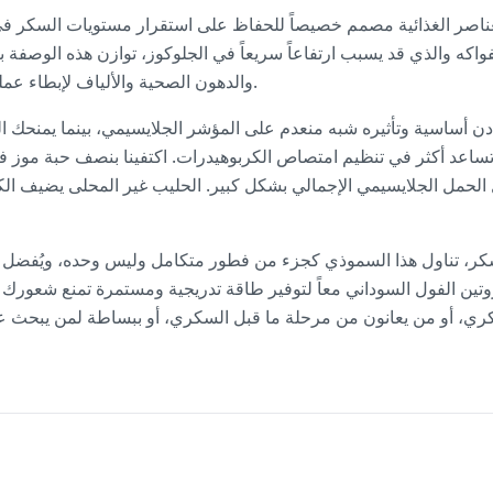
لعناصر الغذائية مصمم خصيصاً للحفاظ على استقرار مستويات السكر 
واكه والذي قد يسبب ارتفاعاً سريعاً في الجلوكوز، توازن هذه الوصفة ب
والدهون الصحية والألياف لإبطاء عملية الهضم وتوفير طاقة مستدامة.
 أساسية وتأثيره شبه منعدم على المؤشر الجلايسيمي، بينما يمنحك الفول 
 تساعد أكثر في تنظيم امتصاص الكربوهيدرات. اكتفينا بنصف حبة موز 
ل الحمل الجلايسيمي الإجمالي بشكل كبير. الحليب غير المحلى يضيف ال
روتين الفول السوداني معاً لتوفير طاقة تدريجية ومستمرة تمنع شعورك 
سكري، أو من يعانون من مرحلة ما قبل السكري، أو ببساطة لمن يبحث ع