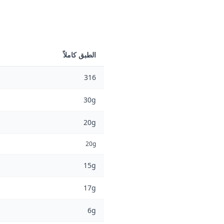
الطبق كاملاً
316
30g
20g
20g
15g
17g
6g