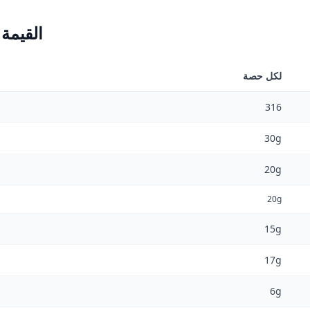
القيمة
لكل حصة
316
30g
20g
20g
15g
17g
6g