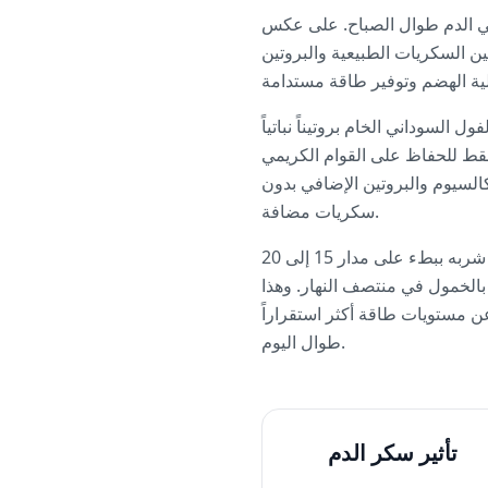
في الدم طوال الصباح. على عكس
ين السكريات الطبيعية والبروتين
السوداني الخام بروتيناً نباتياً
فقط للحفاظ على القوام الكريمي
كالسيوم والبروتين الإضافي بدون
سكريات مضافة.
ولأفضل إدارة لمستوى السكر، تناول هذا السموذي كجزء من فطور متكامل وليس وحده، ويُفضل شربه ببطء على مدار 15 إلى 20
بالخمول في منتصف النهار. وهذا
ن مستويات طاقة أكثر استقراراً
طوال اليوم.
تأثير سكر الدم