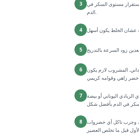
3
 استقرار مستوى السكر في
الدم.
4
5
6
بانخ أو سوداني. المشروب لازم يكون
7
تين إضافي زي الزبادي اليوناني أو بيضة
8
، وجرب تاكل أي خضروات