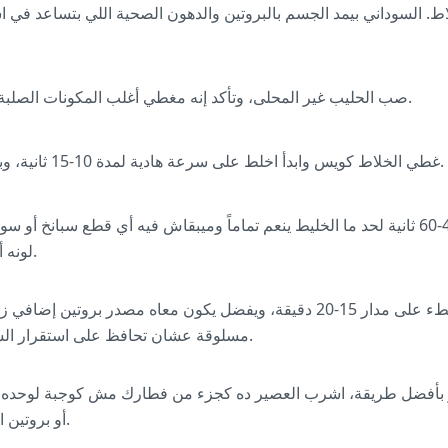
اط. السوداني بيمد الجسم بالبروتين والدهون الصحية اللي بتساعد في
صب الحليب غير المحلى، وتأكد إنه مغطي أغلب المكونات الصلبة عشان الخلط يكون أسهل.
غطي الخلاط كويس وابدأ اخلط على سرعة هادية لمدة 10-15 ثانية، وبعدين زود السرعة بالتدريج.
اخلط على سرعة عالية لمدة 45-60 ثانية لحد ما الخليط ينعم تماماً وميبقاش فيه أي قطع س
لونه أخضر زاهي وقوامه كريمي.
صبه في كوباية واشربه ببطء على مدار 15-20 دقيقة، ويفضل يكون معاه مصدر برو
مسلوقة عشان تحافظ على استقرار السكر في الدم بأفضل شكل.
بأفضل طريقة، اشرب العصير ده كجزء من فطارك مش كوجبة لوحده
أو بروتين الأول قبل ما تخلص العصير.