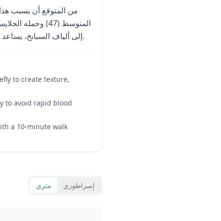
من المتوقع أن يسبب هذا 
إلى ألياف السبانخ، يساعد في إبطاء امتصاص السكر من الموز، مما يوفر طاقة ثابتة لمدة 2-3 ساعات.
fly to create texture,
y to avoid rapid blood
 with a 10-minute walk
إمبراطوري
متري