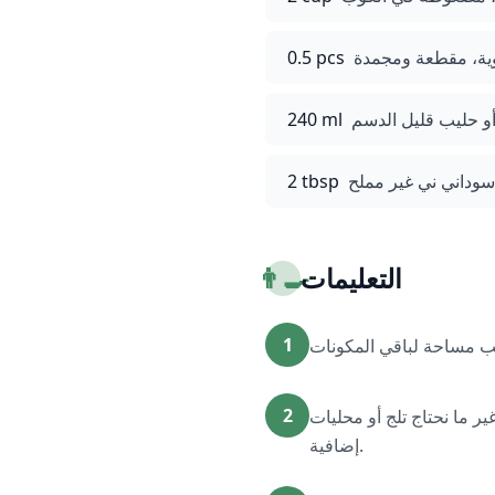
ية، مقطعة ومجمدة
0.5 pcs
و حليب قليل الدسم
240 ml
سوداني ني غير مملح
2 tbsp
التعليمات
👨‍🍳
1
2
ر ما نحتاج تلج أو محليات
إضافية.