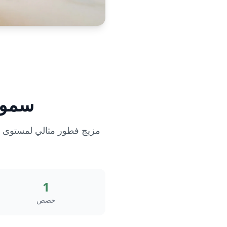
سموذ
مزيج فطور مثالي لمستوى ال
1
حصص