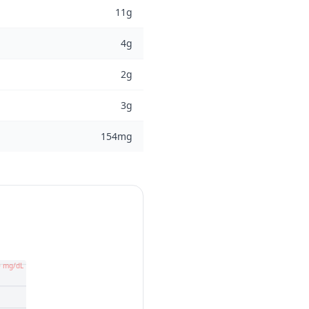
11g
4g
2g
3g
154mg
0 mg/dL