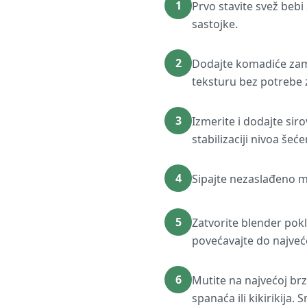
1
Prvo stavite svež bebi
sastojke.
2
Dodajte komadiće zam
teksturu bez potrebe 
3
Izmerite i dodajte sir
stabilizaciji nivoa šeće
4
Sipajte nezaslađeno ml
5
Zatvorite blender pok
povećavajte do najveć
6
Mutite na najvećoj br
spanaća ili kikirikija