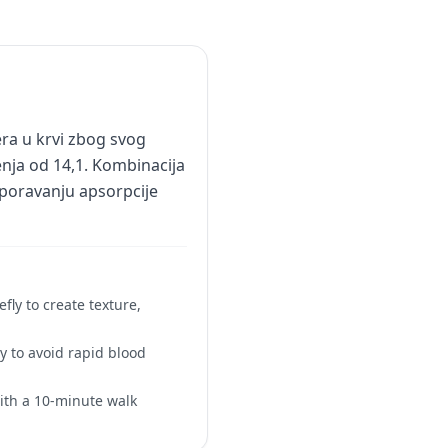
ra u krvi zbog svog
nja od 14,1. Kombinacija
usporavanju apsorpcije
fly to create texture,
y to avoid rapid blood
 with a 10-minute walk