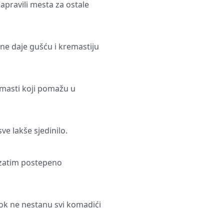
apravili mesta za ostale
e daje gušću i kremastiju
e masti koji pomažu u
ve lakše sjedinilo.
a zatim postepeno
ok ne nestanu svi komadići