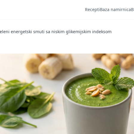
Recepti
Baza namirnica
B
eleni energetski smuti sa niskim glikemijskim indeksom