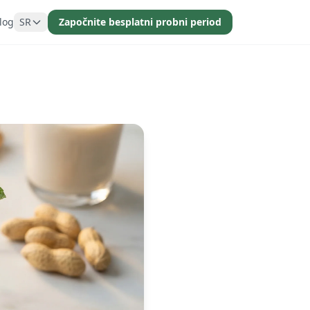
log
SR
Započnite besplatni probni period