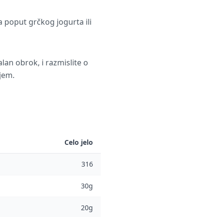
a poput grčkog jogurta ili
lan obrok, i razmislite o
jem.
Celo jelo
316
30g
20g