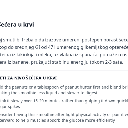
šećera u krvi
j smuti bi trebalo da izazove umeren, postepen porast šeće
kog do srednjeg GI od 47 i umerenog glikemijskog optereće
teina iz kikirikija i mleka, uz vlakna iz spanaća, pomaže u 
era iz banane, pružajući stabilnu energiju tokom 2-3 sata.
ETI ZA NIVO ŠEĆERA U KRVI
d the peanuts or a tablespoon of peanut butter first and blend brie
king the smoothie less liquid and slower to digest
ink it slowly over 15-20 minutes rather than gulping it down quickl
gar spikes
nsider having this smoothie after light physical activity or pair it
terward to help muscles absorb the glucose more efficiently