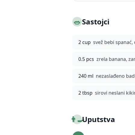
🥗
Sastojci
2 cup
svež bebi spanać,
0.5 pcs
zrela banana, z
240 ml
nezaslađeno bad
2 tbsp
sirovi neslani kiki
👨‍🍳
Uputstva