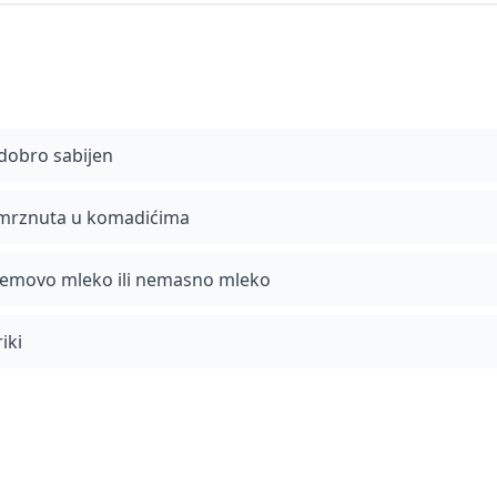
 dobro sabijen
amrznuta u komadićima
emovo mleko ili nemasno mleko
riki