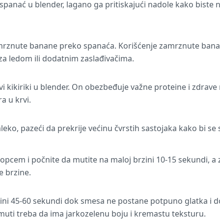
 spanać u blender, lagano ga pritiskajući nadole kako biste n
rznute banane preko spanaća. Korišćenje zamrznute banan
za ledom ili dodatnim zaslađivačima.
ovi kikiriki u blender. On obezbeđuje važne proteine i zdrav
ra u krvi.
eko, pazeći da prekrije većinu čvrstih sastojaka kako bi se s
lopcem i počnite da mutite na maloj brzini 10-15 sekundi, 
e brzine.
zini 45-60 sekundi dok smesa ne postane potpuno glatka i d
. Smuti treba da ima jarkozelenu boju i kremastu teksturu.