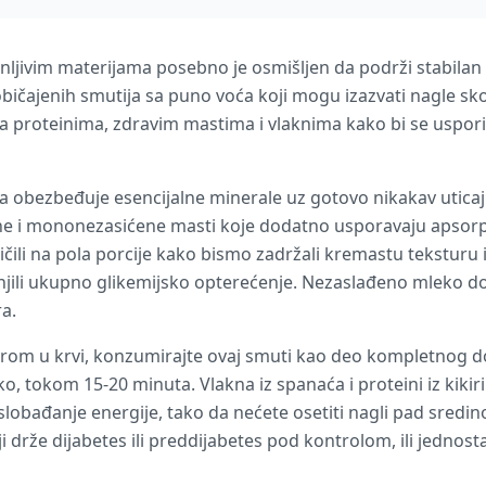
nljivim materijama posebno je osmišljen da podrži stabilan
uobičajenih smutija sa puno voća koji mogu izazvati nagle sk
a proteinima, zdravim mastima i vlaknima kako bi se uspori
 obezbeđuje esencijalne minerale uz gotovo nikakav uticaj n
eine i mononezasićene masti koje dodatno usporavaju apsorpc
ili na pola porcije kako bismo zadržali kremastu teksturu i
ili ukupno glikemijsko opterećenje. Nezaslađeno mleko do
a.
ćerom u krvi, konzumirajte ovaj smuti kao deo kompletnog d
o, tokom 15-20 minuta. Vlakna iz spanaća i proteini iz kikir
oslobađanje energije, tako da nećete osetiti nagli pad sredi
 drže dijabetes ili preddijabetes pod kontrolom, ili jednosta