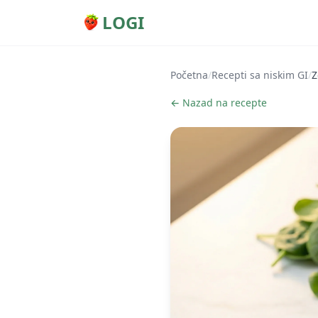
LOGI
Početna
/
Recepti sa niskim GI
/
Z
← Nazad na recepte