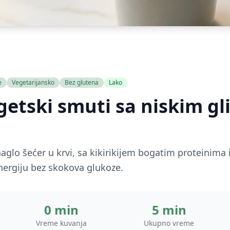
e
Vegetarijansko
Bez glutena
Lako
getski smuti sa niskim g
naglo šećer u krvi, sa kikirikijem bogatim proteinim
nergiju bez skokova glukoze.
0 min
5 min
Vreme kuvanja
Ukupno vreme