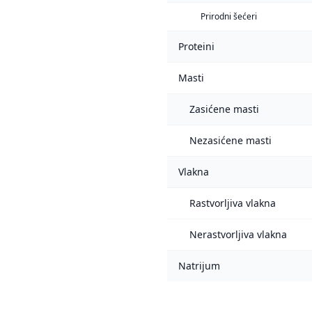
Prirodni šećeri
Proteini
Masti
Zasićene masti
Nezasićene masti
Vlakna
Rastvorljiva vlakna
Nerastvorljiva vlakna
Natrijum