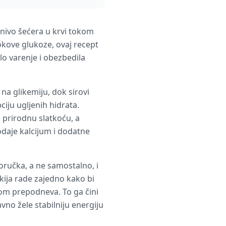
 nivo šećera u krvi tokom
okove glukoze, ovaj recept
lo varenje i obezbedila
a glikemiju, dok sirovi
iju ugljenih hidrata.
 prirodnu slatkoću, a
daje kalcijum i dodatne
oručka, a ne samostalno, i
ikija rade zajedno kako bi
nom prepodneva. To ga čini
vno žele stabilniju energiju