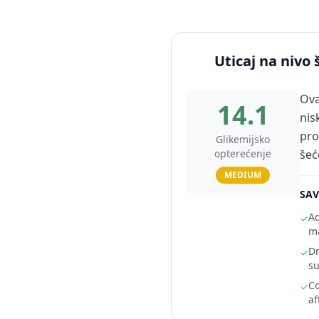
Uticaj na nivo 
Ova
14.1
nis
pro
Glikemijsko
opterećenje
šeć
MEDIUM
SAV
Ad
✓
ma
Dr
✓
su
Co
✓
af