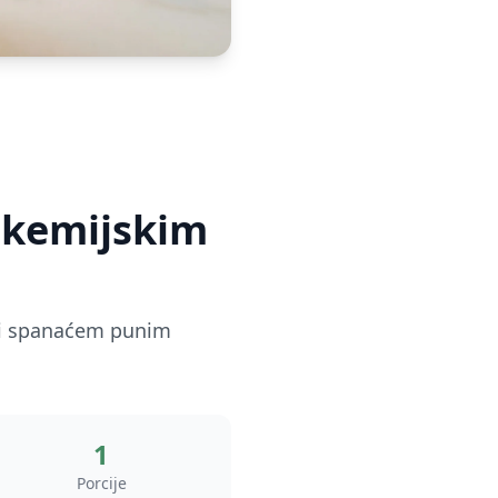
likemijskim
a i spanaćem punim
1
Porcije