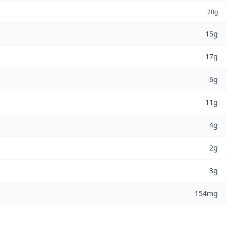
20g
15g
17g
6g
11g
4g
2g
3g
154mg