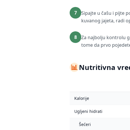
7
Sipajte u čašu i pijte
kuvanog jajeta, radi o
8
Za najbolju kontrolu g
tome da prvo pojedete
📊
Nutritivna vre
Kalorije
Ugljeni hidrati
Šećeri