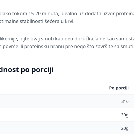
 polako tokom 15-20 minuta, idealno uz dodatni izvor protein
ptimalne stabilnosti šećera u krvi.
likemije, pijte ovaj smuti kao deo doručka, a ne kao samosta
 povrće ili proteinsku hranu pre nego što završite sa smuti
dnost po porciji
Po porciji
316
30g
20g