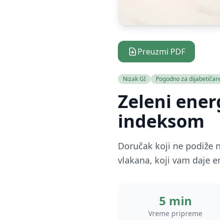
Preuzmi PDF
Nizak GI
Pogodno za dijabetičar
Zeleni ener
indeksom
Doručak koji ne podiže 
vlakana, koji vam daje e
5 min
Vreme pripreme