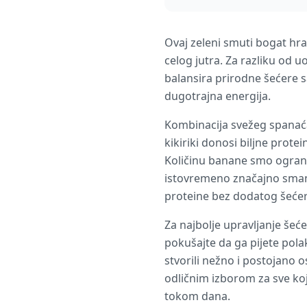
Ovaj zeleni smuti bogat hra
celog jutra. Za razliku od 
balansira prirodne šećere s
dugotrajna energija.
Kombinacija svežeg spanaća
kikiriki donosi biljne prot
Količinu banane smo ogranič
istovremeno značajno smanj
proteine bez dodatog šećer
Za najbolje upravljanje še
pokušajte da ga pijete polak
stvorili nežno i postojano 
odličnim izborom za sve koji
tokom dana.