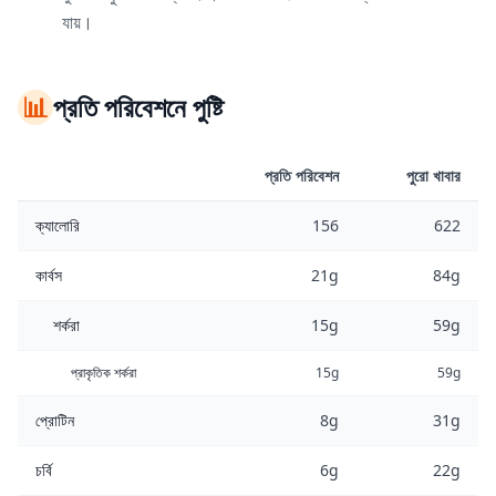
যায়।
📊
প্রতি পরিবেশনে পুষ্টি
প্রতি পরিবেশন
পুরো খাবার
ক্যালোরি
156
622
কার্বস
21g
84g
শর্করা
15g
59g
প্রাকৃতিক শর্করা
15g
59g
প্রোটিন
8g
31g
চর্বি
6g
22g