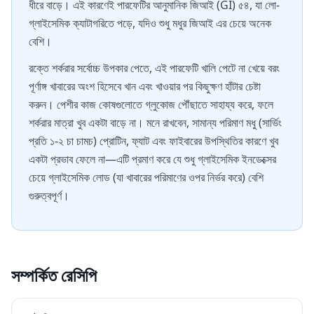
ধীরে বাড়ে। এই কারণেই পারফেটির আনুমানিক জিআই (GI) ৫৪, যা লো-
গ্লাইসেমিক ক্যাটাগরিতে পড়ে, যদিও শুধু মধুর জিআই এর চেয়ে অনেক
বেশি।
রক্তে শর্করার সর্বোচ্চ উপকার পেতে, এই পারফেটি খালি পেটে না খেয়ে বরং
পূর্ণাঙ্গ খাবারের অংশ হিসেবে খান এবং খাওয়ার পর কিছুক্ষণ হাঁটার চেষ্টা
করুন। পেশীর কাজ কোষগুলোতে গ্লুকোজ পৌঁছাতে সাহায্য করে, ফলে
শর্করার মাত্রা খুব একটা বাড়ে না। মনে রাখবেন, সামান্য পরিমাণ মধু (সার্ভিং
প্রতি ১-২ চা চামচ) প্রোটিন, ফ্যাট এবং ফাইবারের উপস্থিতির কারণে খুব
একটা প্রভাব ফেলে না—এটি প্রমাণ করে যে শুধু গ্লাইসেমিক ইনডেক্সের
চেয়ে গ্লাইসেমিক লোড (যা খাবারের পরিমাণের ওপর নির্ভর করে) বেশি
গুরুত্বপূর্ণ।
সম্পর্কিত রেসিপি