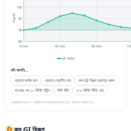
100
mg/dL
95
90
85
0 min
45 min
90 min
13
এই খাবার
যদি আপনি...
প্রথমে সবজি খান
প্রথমে প্রোটিন খান
কম GI বিকল্প ব্যবহার করুন
খাওয়ার পর ১০ মিনিট হাঁটুন
মিনি হাঁটা
৫-৮ মিনিট সিঁড়ি ওঠা
আনুমানিক মডেল — ব্যক্তিগত প্রতিক্রিয়া ভিন্ন হয়। চিকিৎসা পরামর্শ নয়।
🔄
কম GI বিকল্প