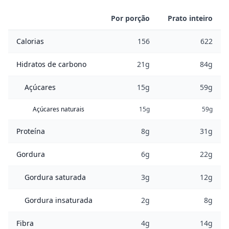
Por porção
Prato inteiro
Calorias
156
622
Hidratos de carbono
21g
84g
Açúcares
15g
59g
Açúcares naturais
15g
59g
Proteína
8g
31g
Gordura
6g
22g
Gordura saturada
3g
12g
Gordura insaturada
2g
8g
Fibra
4g
14g