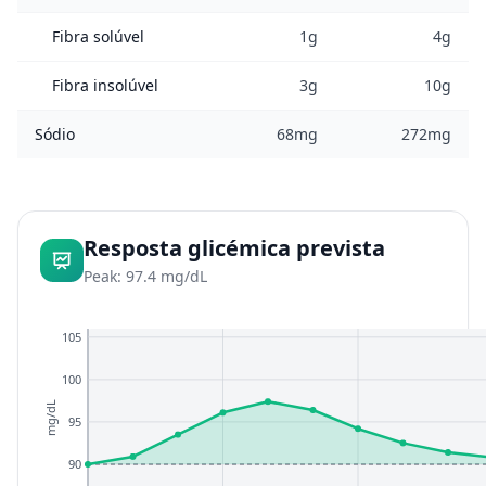
Fibra solúvel
1g
4g
Fibra insolúvel
3g
10g
Sódio
68mg
272mg
Resposta glicémica prevista
Peak: 97.4 mg/dL
105
100
mg/dL
95
90