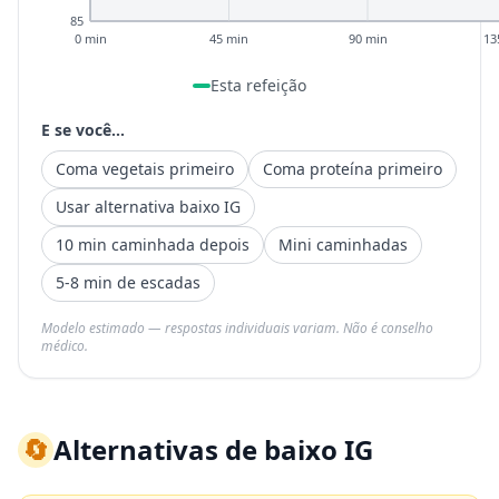
85
0 min
45 min
90 min
13
Esta refeição
E se você...
Coma vegetais primeiro
Coma proteína primeiro
Usar alternativa baixo IG
10 min caminhada depois
Mini caminhadas
5-8 min de escadas
Modelo estimado — respostas individuais variam. Não é conselho
médico.
🔄
Alternativas de baixo IG